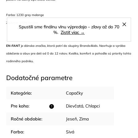
Farba: 1230 grey melange
Zloženie: 100% bavlna
Spustili sme finálnu vlnu výpredaja – zľavy až do 70
%.
Zistiť viac →
EN-FANT
je dánska značka, ktorá patrí do skupiny Brands4kids. Navrhuje a vyrába
oblečenie a obuv pre deti od 0 do 12 rokov. Kvalita, komfort a pohodlie sú priority tohto
rodinného podniku.
Dodatočné parametre
Kategória
:
Capačky
Pre koho
:
Dievčatá
,
Chlapci
?
Ročné obdobie
:
Jeseň
,
Zima
Farba
:
Sivá