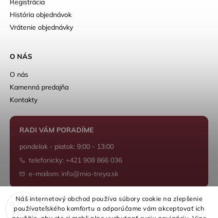
Registrácia
História objednávok
Vrátenie objednávky
O NÁS
O nás
Kamenná predajňa
Kontakty
RADI VÁM PORADÍME
pondelok - piatok: 9:00 - 13:00
telefonicky: +421 908 866 036
e-mailom: info@mio-treya.sk
Náš internetový obchod používa súbory cookie na zlepšenie
používateľského komfortu a odporúčame vám akceptovať ich
Shoptet.sk