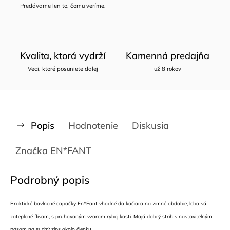
Predávame len to, čomu veríme.
Kvalita, ktorá vydrží
Kamenná predajňa
Veci, ktoré posuniete ďalej
už 8 rokov
Popis
Hodnotenie
Diskusia
Značka
EN*FANT
Podrobný popis
Praktické bavlnené capačky En*Fant vhodné do kočiara na zimné obdobie, lebo sú
zateplené flisom, s pruhovaným vzorom rybej kosti. Majú dobrý strih s nastaviteľným
pásom na suchý zips okolo členku.