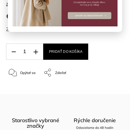
Značka:
EN*FANT
€16,90
ZVOĽTE VARIANT
PRIDAŤ DO KOŠÍKA
Opýtať sa
Zdieľať
Starostlivo vybrané
Rýchle doručenie
značky
Odosielame do 48 hodín