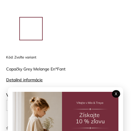
Kód:
Zvoľte variant
Capačky Grey Melange En*Fant
Detailné informácie
X
Veľkosť topánky
?
19/20
21/22
Neohodnotené