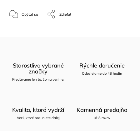
Opýtať sa
Zdieľať
Starostlivo vybrané
Rýchle doručenie
značky
Odosielame do 48 hodín
Predávame len to, čomu veríme.
Kvalita, ktorá vydrží
Kamenná predajňa
Veci, ktoré posuniete ďalej
už 8 rokov