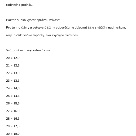
rodinného podniku.
Pozrite si, ako vybrať správnu veľkosť:
Pre termo čižmy a zateplené čižmy odporúčame objednať číslo s väčším nadmerkom,
resp. o číslo väčšie topánky, ako zvyčajne dieťa nosí.
Vnútorné rozmery: veľkosť - cm:
20 = 12,0
21 = 12,5
22 = 13,0
23 = 13,5
24 = 14,0
25 = 14,5
26 = 15,5
27 = 16,0
28 = 16,5
29 = 17,0
30 = 18,0