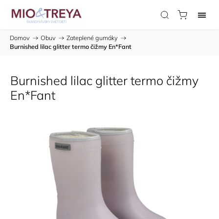
Domov
/
Obuv
/
Zateplené gumáky
/
Burnished lilac glitter termo čižmy En*Fant
Burnished lilac glitter termo čižmy
En*Fant