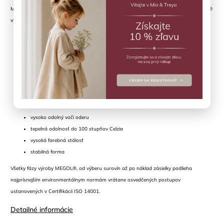
MEGOL® má veľa kvalít, ale nasledujúce sú hlavné vlastnosti, vďaka ktorým je MEGOL®
vynikajúcim materiálom pre vytvorenie vysoko kvalitných termo čižiem a gumákov:
100% recyklovateľný
bez obsahu PVC
bez ftalátov
priateľský k pokožke
vysoko odolný voči starnutiu
vynikajúco odolný voči UV žiareniu a poveternostným vplyvom
vysoko odolný voči oderu
tepelná odolnosť do 100 stupňov Celzia
vysoká farebná stálosť
stabilná forma
Všetky fázy výroby MEGOL®, od výberu surovín až po náklad zásielky podlieha
najprísnejším environmentálnym normám vrátane osvedčených postupov
ustanovených v Certifikácii ISO 14001.
Detailné informácie