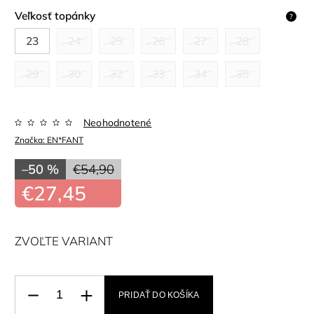
Veľkosť topánky
?
23
24
25
26
27
28
29
30
32
33
34
35
Neohodnotené
Značka:
EN*FANT
–50 %
€54,90
€27,45
ZVOĽTE VARIANT
PRIDAŤ DO KOŠÍKA