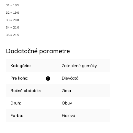
31 = 18,5
32 = 19,0
33 = 20,0
34 = 21,0
35 = 21,5
Dodatočné parametre
Kategória
:
Zateplené gumáky
Pre koho
:
Dievčatá
?
Ročné obdobie
:
Zima
Druh
:
Obuv
Farba
:
Fialová