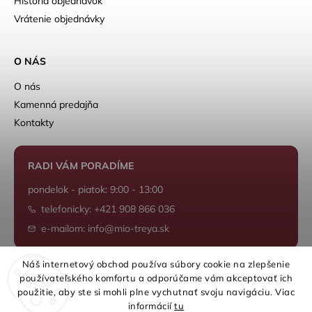
História objednávok
Vrátenie objednávky
O NÁS
O nás
Kamenná predajňa
Kontakty
RADI VÁM PORADÍME
pondelok - piatok: 9:00 - 13:00
telefonicky: +421 908 866 036
e-mailom: info@mio-treya.sk
Náš internetový obchod používa súbory cookie na zlepšenie
používateľského komfortu a odporúčame vám akceptovať ich
Shoptet.sk
použitie, aby ste si mohli plne vychutnať svoju navigáciu. Viac
informácií
tu