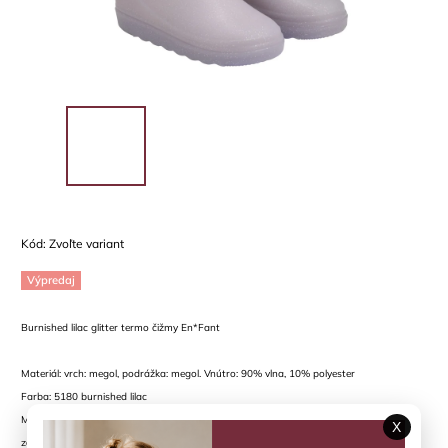
Kód:
Zvoľte variant
Výpredaj
Burnished lilac glitter termo čižmy En*Fant
Materiál: vrch: megol, podrážka: megol. Vnútro: 90% vlna, 10% polyester
Farba: 5180 burnished lilac
MEGOL predstavuje rodinu styrénových termoplastových materiálov. Bola vyvinutá a
X
zdokonaľovaná v priebehu viac ako 20 rokov a je ideálny pre funkčnú obuv.