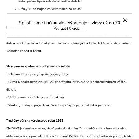
zabezpečuje lepšiu viditeľnosť vášho dieťata.
Čižmy sú dostupné vo veľkostiach 20 až 35.
Spustili sme finálnu vlnu výpredaja – zľavy až do 70
Nohy v suchu
%.
Zistiť viac →
Tieto topánky chránia vaše dieťa pred nepriazňou zimného počasia. Vnútro poskytuje
dobrú tepelnú izoláciu. Sú ohybné a ľahko sa obúvajú. Sú ľahké, takže vaše dieťa môže
slobodne chodiť a behať.
Starajme sa spoločne o nohy vášho dieťaťa
Tento model podporuje správny vývoj nohy:
- Guma Megol® neobsahuje PVC ano ftalátu, prispieva to k ochrane zdravia vášho
dieťaťa
- Vrúbkovaná podrážka je protišmyková
- Vnútro je z vlny a polyesteru, čo zabezpečuje teplo, mäkkosť a pohodlie
Tradičný dánsky výrobca od roku 1965
EN-FANT je dánska značka, ktorá patrí do skupiny Brands4Kids. Navrhuje a vyrába
oblečenie a obuv pre deti od 0 do 12 rokov. Kvalita, komfort a pohodlie sú priority tohto