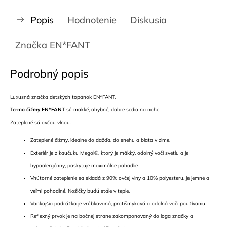
Popis
Hodnotenie
Diskusia
Značka
EN*FANT
Podrobný popis
Luxusná značka detských topánok EN*FANT.
Termo čižmy EN*FANT
sú mäkké, ohybné, dobre sedia na nohe.
Zateplené sú ovčou vlnou.
Zateplené čižmy, ideálne do dažďa, do snehu a blata v zime.
Exteriér je z kaučuku Megol®, ktorý je mäkký, odolný voči svetlu a je
hypoalergénny, poskytuje maximálne pohodlie.
Vnútorné zateplenie sa skladá z 90% ovčej vlny a 10% polyesteru, je jemné a
veľmi pohodlné. Nožičky budú stále v teple.
Vonkajšia podrážka je vrúbkovaná, protišmyková a odolná voči používaniu.
Reflexný prvok je na bočnej strane zakomponovaný do loga značky a