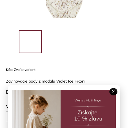
Kód:
Zvoľte variant
Zavinovacie body z modalu Violet Ice Fixoni
Detailné informácie
X
Veľkosť
62 cm
68 cm
74 cm