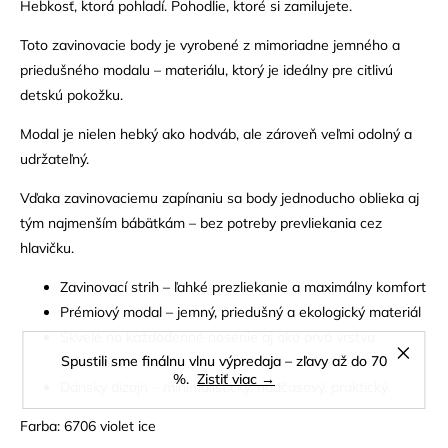
Hebkosť, ktorá pohladí. Pohodlie, ktoré si zamilujete.
Toto zavinovacie body je vyrobené z mimoriadne jemného a
priedušného modalu – materiálu, ktorý je ideálny pre citlivú
detskú pokožku.
Modal je nielen hebký ako hodváb, ale zároveň veľmi odolný a
udržateľný.
Vďaka zavinovaciemu zapínaniu sa body jednoducho oblieka aj
tým najmenším bábätkám – bez potreby prevliekania cez
hlavičku.
Zavinovací strih – ľahké prezliekanie a maximálny komfort
Prémiový modal – jemný, priedušný a ekologický materiál
Skvelé na každodenné nosenie aj ako prvá vrstva
Spustili sme finálnu vlnu výpredaja – zľavy až do 70
oblečenia
%.
Zistiť viac →
Dánsky dizajn – minimalistický, nadčasový, praktický
Farba: 6706 violet ice