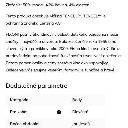
Zloženie: 50% modal, 46% bavlna, 4% elastan
Tento produkt obsahuje vlákna TENCEL™. TENCEL™ je
ochranná známka Lenzing AG.
FIXONI patrí v Škandinávii v oblasti detského odievania medzi
značky s najväčšou dôverou. Bola založená v roku 1965 a na
slovenský trh prenikla v roku 2009. Firma kladie osobitný dôraz
predovšetkým na pohodlnosť, funkčnosť a trvanlivosť oblečenia.
Pritom pomer kvality a ceny zostáva viac ako uspokojivý.
Oblečenie Vás zaujme veselými farbami, je funkčné a hravé.
Dodatočné parametre
Kategória
:
Body
Pre koho
:
Dievčatá
?
Ročné obdobie
:
Jar
,
Jeseň