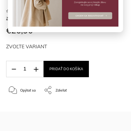
Neohodnotené
Značka:
Fixoni
€26,90
ZVOĽTE VARIANT
PRIDAŤ DO KOŠÍKA
Opýtať sa
Zdieľať