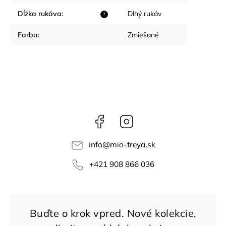
Dĺžka rukáva
:
Dlhý rukáv
?
Farba
:
Zmiešané
Facebook
Instagram
info
@
mio-treya.sk
+421 908 866 036