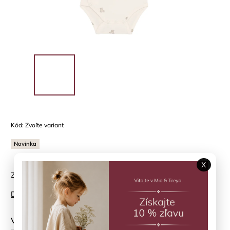
Kód:
Zvoľte variant
Novinka
X
Zavinovacie body Pure Cashmere Fixoni
Detailné informácie
Veľkosť