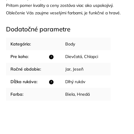
Pritom pomer kvality a ceny zostáva viac ako uspokojivý.
Oblečenie Vás zaujme veselými farbami, je funkčné a hravé.
Dodatočné parametre
Kategória
:
Body
Pre koho
:
Dievčatá
,
Chlapci
?
Ročné obdobie
:
Jar
,
Jeseň
Dĺžka rukáva
:
Dlhý rukáv
?
Farba
:
Biela
,
Hnedá