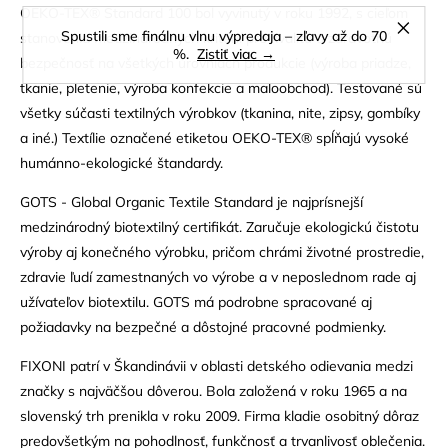
OEKO-TEX® Standard 100 bol vyvinutý v roku 1992, s cieľom
Spustili sme finálnu vlnu výpredaja – zľavy až do 70
stanovenia medzinárodných kritérií pre kvalitu a zdravotnú
%.
Zistiť viac →
bezpečnosť na všetkých úrovniach produkcie (výroba priadze,
tkanie, pletenie, výroba konfekcie a maloobchod). Testované sú
všetky súčasti textilných výrobkov (tkanina, nite, zipsy, gombíky
a iné.) Textílie označené etiketou OEKO-TEX® spĺňajú vysoké
humánno-ekologické štandardy.
GOTS - Global Organic Textile Standard je najprísnejší
medzinárodný biotextilný certifikát. Zaručuje ekologickú čistotu
výroby aj konečného výrobku, pričom chrámi životné prostredie,
zdravie ľudí zamestnaných vo výrobe a v neposlednom rade aj
užívateľov biotextilu. GOTS má podrobne spracované aj
požiadavky na bezpečné a dôstojné pracovné podmienky.
FIXONI patrí v Škandinávii v oblasti detského odievania medzi
značky s najväčšou dôverou. Bola založená v roku 1965 a na
slovenský trh prenikla v roku 2009. Firma kladie osobitný dôraz
predovšetkým na pohodlnosť, funkčnosť a trvanlivosť oblečenia.