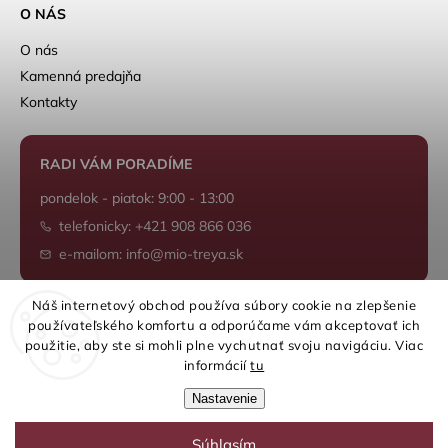
O NÁS
O nás
Kamenná predajňa
Kontakty
RADI VÁM PORADÍME
pondelok - piatok: 9:00 - 13:00
telefonicky: +421 908 866 036
e-mailom: info@mio-treya.sk
Náš internetový obchod používa súbory cookie na zlepšenie
používateľského komfortu a odporúčame vám akceptovať ich
Shoptet.sk
použitie, aby ste si mohli plne vychutnať svoju navigáciu. Viac
informácií
tu
Nastavenie
Súhlasím