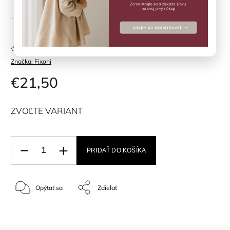
56 cm
62 cm
68 cm
74 cm
Neohodnotené
Značka:
Fixoni
€21,50
ZVOĽTE VARIANT
PRIDAŤ DO KOŠÍKA
Opýtať sa
Zdieľať