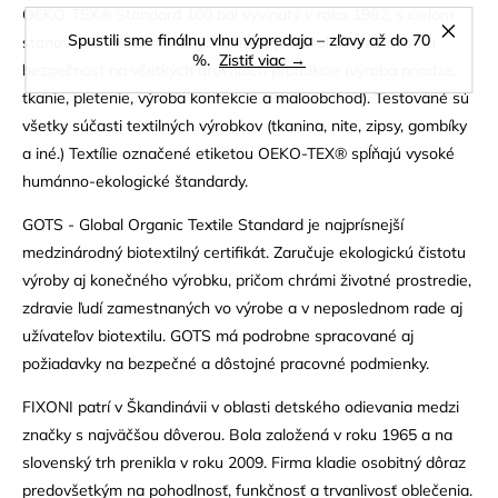
OEKO-TEX® Standard 100 bol vyvinutý v roku 1992, s cieľom
Spustili sme finálnu vlnu výpredaja – zľavy až do 70
stanovenia medzinárodných kritérií pre kvalitu a zdravotnú
%.
Zistiť viac →
bezpečnosť na všetkých úrovniach produkcie (výroba priadze,
tkanie, pletenie, výroba konfekcie a maloobchod). Testované sú
všetky súčasti textilných výrobkov (tkanina, nite, zipsy, gombíky
a iné.) Textílie označené etiketou OEKO-TEX® spĺňajú vysoké
humánno-ekologické štandardy.
GOTS - Global Organic Textile Standard je najprísnejší
medzinárodný biotextilný certifikát. Zaručuje ekologickú čistotu
výroby aj konečného výrobku, pričom chrámi životné prostredie,
zdravie ľudí zamestnaných vo výrobe a v neposlednom rade aj
užívateľov biotextilu. GOTS má podrobne spracované aj
požiadavky na bezpečné a dôstojné pracovné podmienky.
FIXONI patrí v Škandinávii v oblasti detského odievania medzi
značky s najväčšou dôverou. Bola založená v roku 1965 a na
slovenský trh prenikla v roku 2009. Firma kladie osobitný dôraz
predovšetkým na pohodlnosť, funkčnosť a trvanlivosť oblečenia.