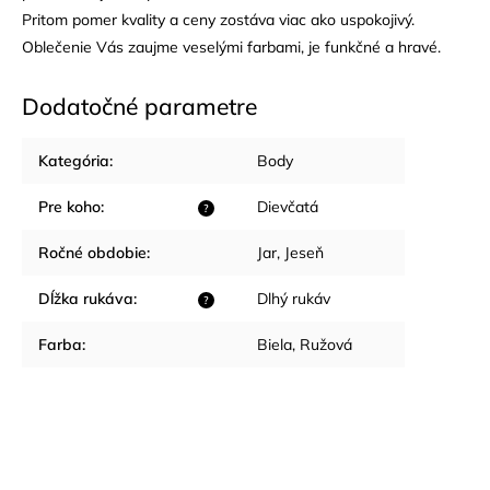
Pritom pomer kvality a ceny zostáva viac ako uspokojivý.
Oblečenie Vás zaujme veselými farbami, je funkčné a hravé.
Dodatočné parametre
Kategória
:
Body
Pre koho
:
Dievčatá
?
Ročné obdobie
:
Jar
,
Jeseň
Dĺžka rukáva
:
Dlhý rukáv
?
Farba
:
Biela
,
Ružová