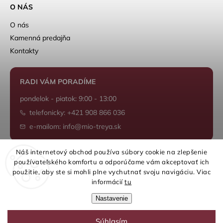
O NÁS
O nás
Kamenná predajňa
Kontakty
RADI VÁM PORADÍME
pondelok - piatok: 9:00 - 13:00
telefonicky: +421 908 866 036
e-mailom: info@mio-treya.sk
Náš internetový obchod používa súbory cookie na zlepšenie
používateľského komfortu a odporúčame vám akceptovať ich
Shoptet.sk
použitie, aby ste si mohli plne vychutnať svoju navigáciu. Viac
informácií
tu
Nastavenie
Súhlasím