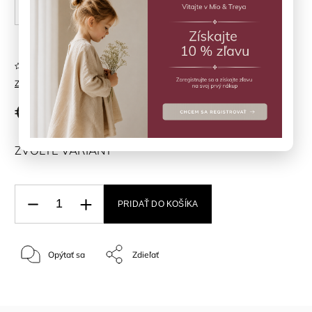
56 cm
62 cm
68 cm
74 cm
Neohodnotené
Značka:
Fixoni
€21,50
ZVOĽTE VARIANT
PRIDAŤ DO KOŠÍKA
Opýtať sa
Zdieľať