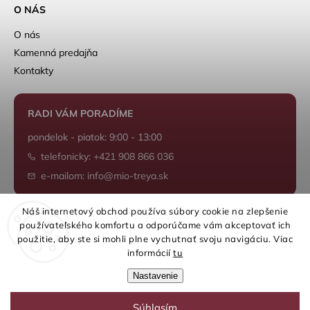
O NÁS
O nás
Kamenná predajňa
Kontakty
RADI VÁM PORADÍME
pondelok - piatok: 9:00 - 13:00
telefonicky: +421 908 866 036
e-mailom: info@mio-treya.sk
Náš internetový obchod používa súbory cookie na zlepšenie
používateľského komfortu a odporúčame vám akceptovať ich
Shoptet.sk
použitie, aby ste si mohli plne vychutnať svoju navigáciu. Viac
informácií
tu
Nastavenie
Súhlasím