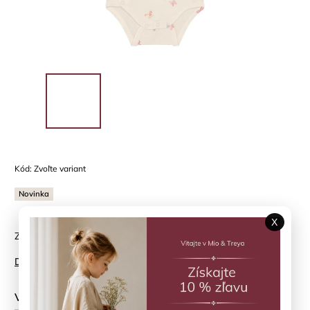
Kód:
Zvoľte variant
Novinka
X
Zavinovacie body Bleached Mauve Fixoni
Detailné informácie
Veľkosť