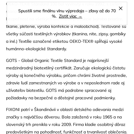
OEKO-TEX® Standard 100 bol vyvinutý v roku 1992, s cieľom
Spustili sme finálnu vlnu výpredaja – zľavy až do 70
stanovenia medzinárodných kritérií pre kvalitu a zdravotnú
%.
Zistiť viac →
bezpečnosť na všetkých úrovniach produkcie (výroba priadze,
tkanie, pletenie, výroba konfekcie a maloobchod). Testované sú
všetky súčasti textilných výrobkov (tkanina, nite, zipsy, gombíky
a iné.) Textílie označené etiketou OEKO-TEX® spĺňajú vysoké
humánno-ekologické štandardy.
GOTS - Global Organic Textile Standard je najprísnejší
medzinárodný biotextilný certifikát. Zaručuje ekologickú čistotu
výroby aj konečného výrobku, pričom chrámi životné prostredie,
zdravie ľudí zamestnaných vo výrobe a v neposlednom rade aj
užívateľov biotextilu. GOTS má podrobne spracované aj
požiadavky na bezpečné a dôstojné pracovné podmienky.
FIXONI patrí v Škandinávii v oblasti detského odievania medzi
značky s najväčšou dôverou. Bola založená v roku 1965 a na
slovenský trh prenikla v roku 2009. Firma kladie osobitný dôraz
predovšetkým na pohodlnosť, funkčnosť a trvanlivosť oblečenia.