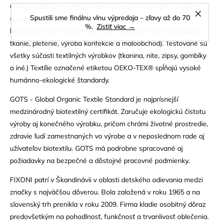
OEKO-TEX® Standard 100 bol vyvinutý v roku 1992, s cieľom
Spustili sme finálnu vlnu výpredaja – zľavy až do 70
stanovenia medzinárodných kritérií pre kvalitu a zdravotnú
%.
Zistiť viac →
bezpečnosť na všetkých úrovniach produkcie (výroba priadze,
tkanie, pletenie, výroba konfekcie a maloobchod). Testované sú
všetky súčasti textilných výrobkov (tkanina, nite, zipsy, gombíky
a iné.) Textílie označené etiketou OEKO-TEX® spĺňajú vysoké
humánno-ekologické štandardy.
GOTS - Global Organic Textile Standard je najprísnejší
medzinárodný biotextilný certifikát. Zaručuje ekologickú čistotu
výroby aj konečného výrobku, pričom chrámi životné prostredie,
zdravie ľudí zamestnaných vo výrobe a v neposlednom rade aj
užívateľov biotextilu. GOTS má podrobne spracované aj
požiadavky na bezpečné a dôstojné pracovné podmienky.
FIXONI patrí v Škandinávii v oblasti detského odievania medzi
značky s najväčšou dôverou. Bola založená v roku 1965 a na
slovenský trh prenikla v roku 2009. Firma kladie osobitný dôraz
predovšetkým na pohodlnosť, funkčnosť a trvanlivosť oblečenia.