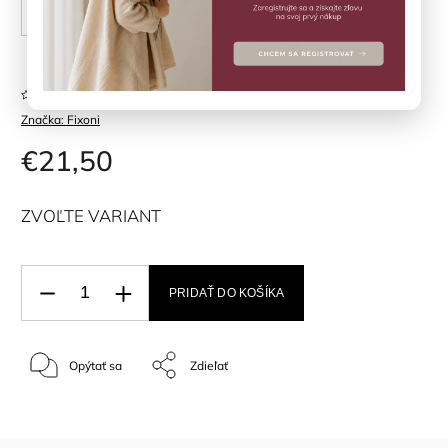
56 cm
62 cm
68 cm
74 cm
Neohodnotené
Značka:
Fixoni
€21,50
ZVOĽTE VARIANT
PRIDAŤ DO KOŠÍKA
Opýtať sa
Zdieľať