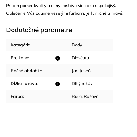
Pritom pomer kvality a ceny zostáva viac ako uspokojivý.
Oblečenie Vás zaujme veselými farbami, je funkčné a hravé.
Dodatočné parametre
Kategória
:
Body
Pre koho
:
Dievčatá
?
Ročné obdobie
:
Jar
,
Jeseň
Dĺžka rukáva
:
Dlhý rukáv
?
Farba
:
Biela
,
Ružová