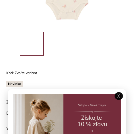
Kód:
Zvoľte variant
Novinka
X
Zavinovacie body Bleached Mauve Fixoni
Detailné informácie
Veľkosť