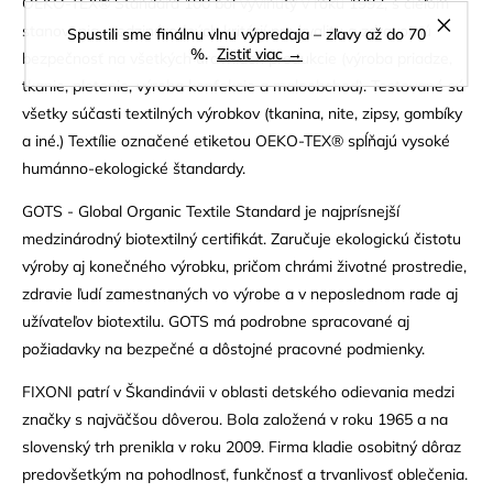
OEKO-TEX® Standard 100 bol vyvinutý v roku 1992, s cieľom
stanovenia medzinárodných kritérií pre kvalitu a zdravotnú
Spustili sme finálnu vlnu výpredaja – zľavy až do 70
%.
Zistiť viac →
bezpečnosť na všetkých úrovniach produkcie (výroba priadze,
tkanie, pletenie, výroba konfekcie a maloobchod). Testované sú
všetky súčasti textilných výrobkov (tkanina, nite, zipsy, gombíky
a iné.) Textílie označené etiketou OEKO-TEX® spĺňajú vysoké
humánno-ekologické štandardy.
GOTS - Global Organic Textile Standard je najprísnejší
medzinárodný biotextilný certifikát. Zaručuje ekologickú čistotu
výroby aj konečného výrobku, pričom chrámi životné prostredie,
zdravie ľudí zamestnaných vo výrobe a v neposlednom rade aj
užívateľov biotextilu. GOTS má podrobne spracované aj
požiadavky na bezpečné a dôstojné pracovné podmienky.
FIXONI patrí v Škandinávii v oblasti detského odievania medzi
značky s najväčšou dôverou. Bola založená v roku 1965 a na
slovenský trh prenikla v roku 2009. Firma kladie osobitný dôraz
predovšetkým na pohodlnosť, funkčnosť a trvanlivosť oblečenia.