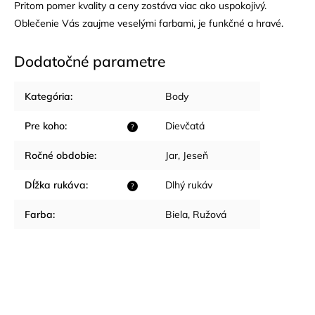
Pritom pomer kvality a ceny zostáva viac ako uspokojivý.
Oblečenie Vás zaujme veselými farbami, je funkčné a hravé.
Dodatočné parametre
Kategória
:
Body
Pre koho
:
Dievčatá
?
Ročné obdobie
:
Jar
,
Jeseň
Dĺžka rukáva
:
Dlhý rukáv
?
Farba
:
Biela
,
Ružová