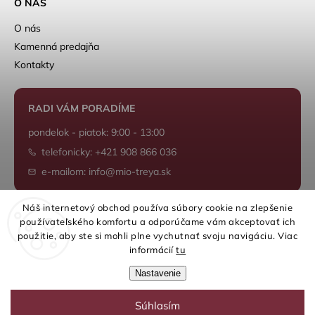
O NÁS
O nás
Kamenná predajňa
Kontakty
RADI VÁM PORADÍME
pondelok - piatok: 9:00 - 13:00
telefonicky: +421 908 866 036
e-mailom: info@mio-treya.sk
Náš internetový obchod používa súbory cookie na zlepšenie
používateľského komfortu a odporúčame vám akceptovať ich
Shoptet.sk
použitie, aby ste si mohli plne vychutnať svoju navigáciu. Viac
informácií
tu
Nastavenie
Súhlasím