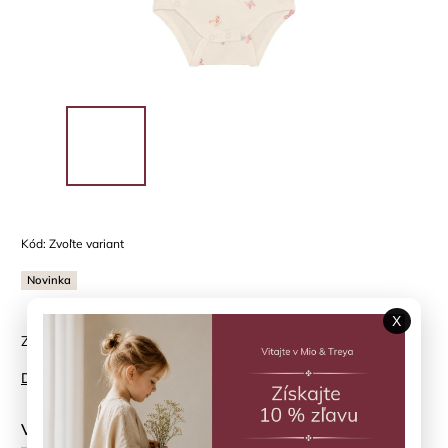
Kód:
Zvoľte variant
Novinka
X
Zavinovacie body Bleached Mauve Fixoni
Detailné informácie
Veľkosť