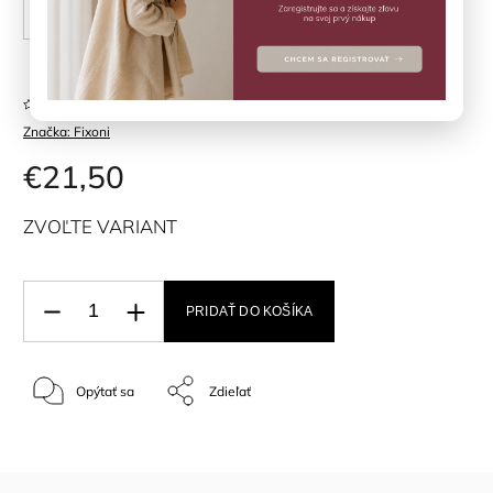
56 cm
62 cm
68 cm
74 cm
Neohodnotené
Značka:
Fixoni
€21,50
ZVOĽTE VARIANT
PRIDAŤ DO KOŠÍKA
Opýtať sa
Zdieľať