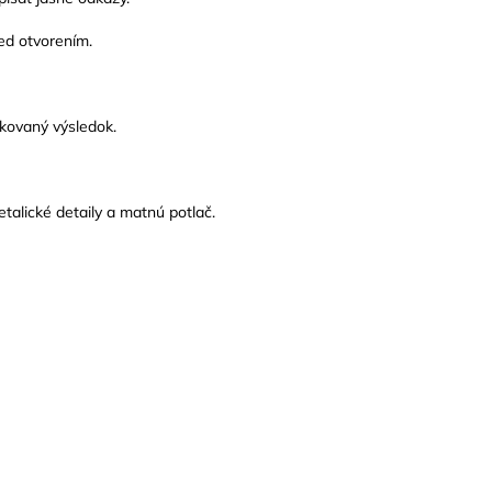
ed otvorením.
ikovaný výsledok.
talické detaily a matnú potlač.