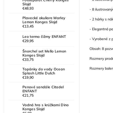
Fotoaparát Cherry Konges
Slojd
€48,93
- 8 ilustrovan
Plavecké okuliare Marley
- 2 hárky s ná
Lemon Konges Slojd
€13,45
- Elegantná po
Leo termo čižmy ENFANT
- Vyrobené z p
€29,95
Obsah: 8 pozvá
Šnorchel set Mello Lemon
Konges Slojd
Rozmery produ
€33,75
Rozmery baleni
Topánky do vody Ocean
Splash Little Dutch
€19,90
Penové sandále Citadel
ENFANT
€21,75
Vodná hra s krúžkami Dino
Konges Slojd