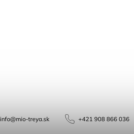
info
@
mio-treya.sk
+421 908 866 036