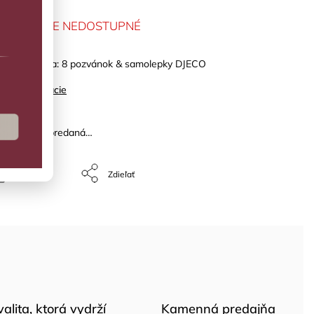
MENTÁLNE NEDOSTUPNÉ
adní priatelia: 8 pozvánok & samolepky DJECO
ilné informácie
žka bola vypredaná…
Opýtať sa
Zdieľať
valita, ktorá vydrží
Kamenná predajňa