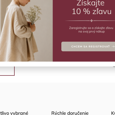
MO
Záhr
Deta
Polo
tlivo vybrané
Rýchle doručenie
K