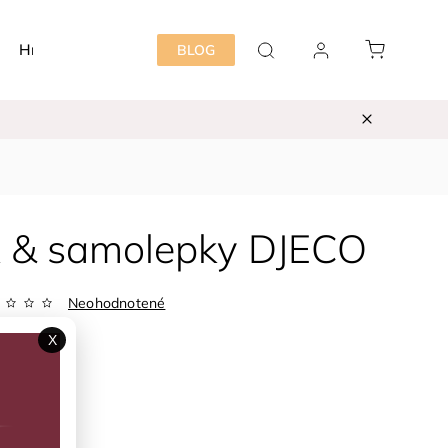
Hračky
Detská izba
Starostlivosť mama&dieť
BLOG
ok & samolepky DJECO
Neohodnotené
DJ03493
X
ka:
DJECO
6