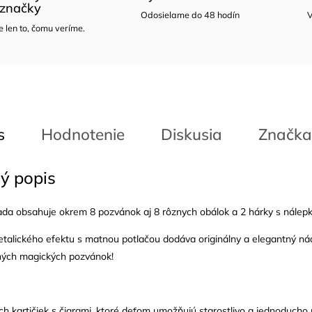
značky
Odosielame do 48 hodín
V
len to, čomu veríme.
s
Hodnotenie
Diskusia
Značka
ý popis
da obsahuje okrem 8 pozvánok aj 8 rôznych obálok a 2 hárky s nálepk
alického efektu s matnou potlačou dodáva originálny a elegantný nád
ých magických pozvánok!
ých kartičiek s čiarami, ktoré deťom umožňujú starostlivo a jednoducho 