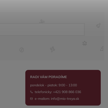
RADI VÁM PORADÍME
pondelok - piatok: 9:00 - 13:00
telefonicky: +421 908 866 036
e-mailom: info@mio-treya.sk