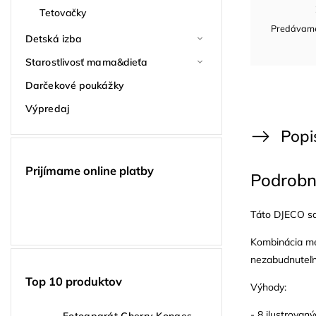
Tetovačky
Predávame 
Detská izba
Starostlivosť mama&dieťa
Darčekové poukážky
Výpredaj
Popi
Prijímame online platby
Podrobn
Táto DJECO sa
Kombinácia met
nezabudnuteľn
Top 10 produktov
Výhody:
- 8 ilustrovan