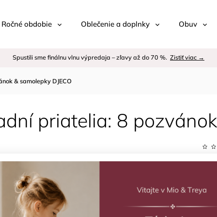
 / Ročné obdobie
Oblečenie a doplnky
Obuv
Spustili sme finálnu vlnu výpredaja – zľavy až do 70 %.
Zistiť viac →
zvánok & samolepky DJECO
adní priatelia: 8 pozván
Kód:
Znač
€