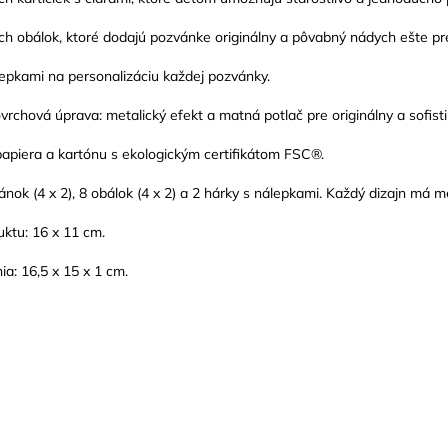
ých obálok, ktoré dodajú pozvánke originálny a pôvabný nádych ešte pr
lepkami na personalizáciu každej pozvánky.
vrchová úprava: metalický efekt a matná potlač pre originálny a sofist
apiera a kartónu s ekologickým certifikátom FSC®.
nok (4 x 2), 8 obálok (4 x 2) a 2 hárky s nálepkami. Každý dizajn má me
ktu: 16 x 11 cm.
a: 16,5 x 15 x 1 cm.