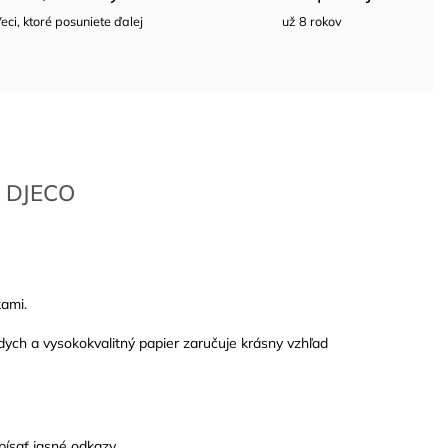
eci, ktoré posuniete ďalej
už 8 rokov
DJECO
ami.
ych a vysokokvalitný papier zaručuje krásny vzhľad
písať jasné odkazy.