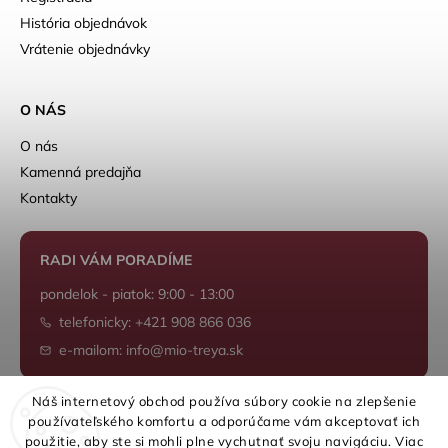
História objednávok
Vrátenie objednávky
O NÁS
O nás
Kamenná predajňa
Kontakty
RADI VÁM PORADÍME
pondelok - piatok: 9:00 - 13:00
telefonicky: +421 908 866 036
e-mailom: info@mio-treya.sk
Náš internetový obchod používa súbory cookie na zlepšenie
používateľského komfortu a odporúčame vám akceptovať ich
Shoptet.sk
použitie, aby ste si mohli plne vychutnať svoju navigáciu. Viac