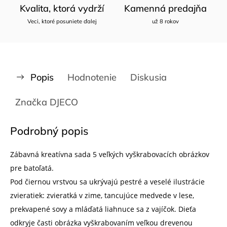
Kvalita, ktorá vydrží
Kamenná predajňa
Veci, ktoré posuniete ďalej
už 8 rokov
Popis
Hodnotenie
Diskusia
Značka
DJECO
Podrobný popis
Zábavná kreatívna sada 5 veľkých vyškrabovacích obrázkov
pre batoľatá.
Pod čiernou vrstvou sa ukrývajú pestré a veselé ilustrácie
zvieratiek: zvieratká v zime, tancujúce medvede v lese,
prekvapené sovy a mláďatá liahnuce sa z vajíčok. Dieťa
odkryje časti obrázka vyškrabovaním veľkou drevenou