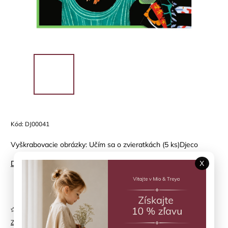
Kód:
DJ00041
Vyškrabovacie obrázky: Učím sa o zvieratkách (5 ks)Djeco
Detailné informácie
X
Položka bola vypredaná…
Neohodnotené
Značka:
DJECO