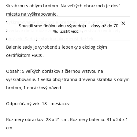
škrabkou s oblým hrotom. Na veľkých obrázkoch je dosť
miesta na vyškrabovanie.
Vyškrabovanie podporuje predstavivosť a jemnú motoriku.
Spustili sme finálnu vlnu výpredaja – zľavy až do 70
Zvedavé dieťa môže zoškrabať aj celú vrstvu a uvidí celý
%.
Zistiť viac →
obrázok. Sada je vhodná ako menší darček.
Balenie sady je vyrobené z lepenky s ekologickým
certifikátom FSC®.
Obsah: 5 veľkých obrázkov s čiernou vrstvou na
vyškrabovanie, 1 veľká obojstranná drevená škrabka s oblým
hrotom, 1 obrázkový návod.
Odporúčaný vek: 18+ mesiacov.
Rozmery obrázkov: 28 x 21 cm. Rozmery balenia: 31 x 24 x 1
cm.