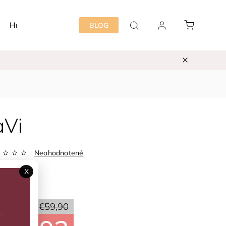
Hračky
Detská izba
Starostlivosť mama&dieť
BLOG
aVi
Neohodnotené
Zvoľte variant
X
ka:
CeLaVi
30 %
€59,90