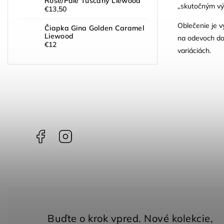
Rose/Pale Tuscany Liewood
„skutočným výr
€13,50
Oblečenie je v
Čiapka Gina Golden Caramel
Liewood
na odevoch do
€12
variáciách.
Facebook
Instagram