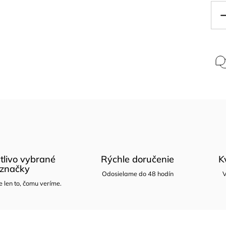
tlivo vybrané
Rýchle doručenie
K
značky
Odosielame do 48 hodín
V
len to, čomu veríme.