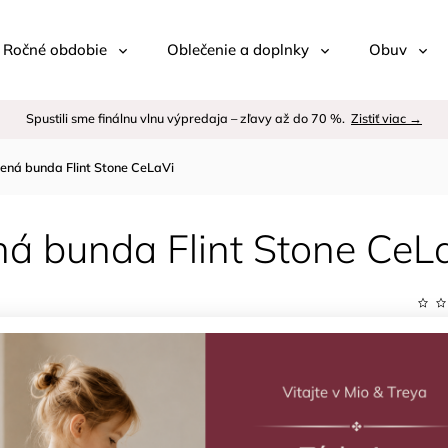
 / Ročné obdobie
Oblečenie a doplnky
Obuv
Spustili sme finálnu vlnu výpredaja – zľavy až do 70 %.
Zistiť viac →
ená bunda Flint Stone CeLaVi
ná bunda Flint Stone CeL
Kód:
Znač
–