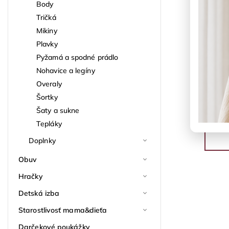
Body
Tričká
Mikiny
Plavky
Pyžamá a spodné prádlo
Nohavice a legíny
Overaly
Šortky
Šaty a sukne
Tepláky
Doplnky
Obuv
Hračky
Detská izba
Starostlivosť mama&dieťa
Darčekové poukážky