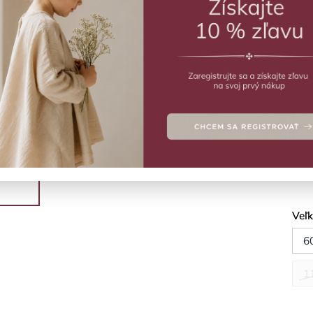
ZVO
Vý
Vlne
Deta
Veľ
6
1