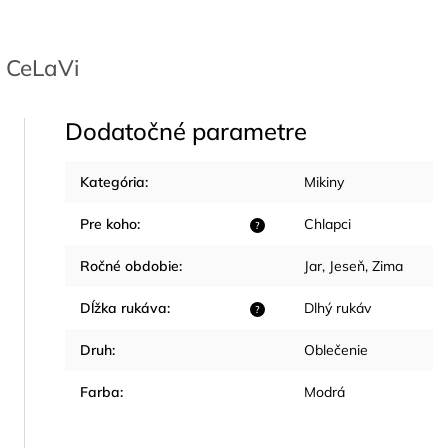
CeLaVi
Dodatočné parametre
Kategória
:
Mikiny
Pre koho
:
Chlapci
?
Ročné obdobie
:
Jar
,
Jeseň
,
Zima
Dĺžka rukáva
:
Dlhý rukáv
?
Druh
:
Oblečenie
Farba
:
Modrá