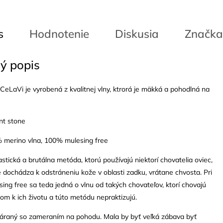
s
Hodnotenie
Diskusia
Značka
ý popis
eLaVi je vyrobená z kvalitnej vlny, ktrorá je mäkká a pohodlná na
int stone
% merino vlna, 100% mulesing free
astická a brutálna metóda, ktorú používajú niektorí chovatelia oviec,
 dochádza k odstráneniu kože v oblasti zadku, vrátane chvosta. Pri
ing free sa teda jedná o vlnu od takých chovateľov, ktorí chovajú
om k ich životu a túto metódu nepraktizujú.
váraný so zameraním na pohodu. Mala by byť veľká zábava byť