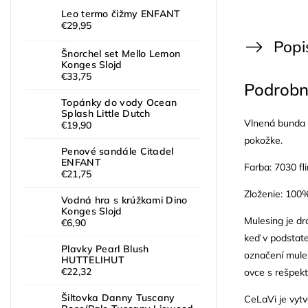
Leo termo čižmy ENFANT
€29,95
Popi
Šnorchel set Mello Lemon
Konges Slojd
€33,75
Podrobn
Topánky do vody Ocean
Splash Little Dutch
Vlnená bunda C
€19,90
pokožke.
Penové sandále Citadel
ENFANT
Farba: 7030 fl
€21,75
Zloženie: 100
Vodná hra s krúžkami Dino
Konges Slojd
Mulesing je dr
€6,90
keď v podstate
Plavky Pearl Blush
označení mules
HUTTELIHUT
€22,32
ovce s rešpekt
Šiltovka Danny Tuscany
CeLaVi je vyt