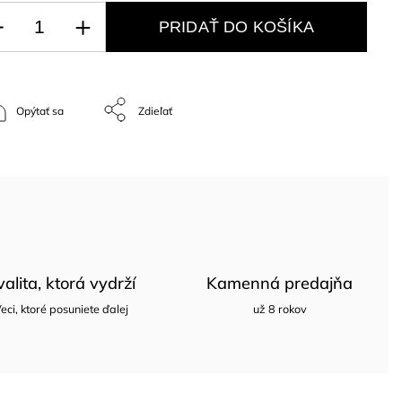
PRIDAŤ DO KOŠÍKA
Opýtať sa
Zdieľať
valita, ktorá vydrží
Kamenná predajňa
eci, ktoré posuniete ďalej
už 8 rokov