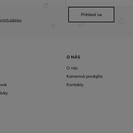
Prihlásiť sa
bných údajov
O NÁS
O nás
Kamenná predajňa
ávok
Kontakty
ávky