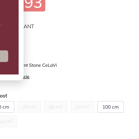
€41,93
ĽTE VARIANT
predaj
ná bunda Flint Stone CeLaVi
ilné informácie
kosť
0 cm
70 cm
80 cm
90 cm
100 cm
10 cm