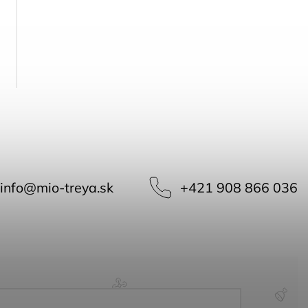
info
@
mio-treya.sk
+421 908 866 036