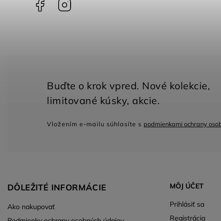
Facebook
Instagram
Vložením e-mailu súhlasíte s
podmienkami ochrany oso
MÔJ ÚČET
DÔLEŽITÉ INFORMÁCIE
Prihlásiť sa
Ako nakupovať
Registrácia
Podmienky ochrany osobných údajov