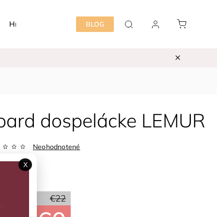
Hračky
Detská izba
Starostlivosť mama&dieť
BLOG
Gepard dospelácke LEMUR
Neohodnotené
Zvoľte variant
X
ka:
LEMUR
20 %
€22