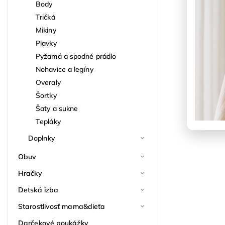
Body
Tričká
Mikiny
Plavky
Pyžamá a spodné prádlo
Nohavice a legíny
Overaly
Šortky
Šaty a sukne
Tepláky
Doplnky
Obuv
Hračky
Detská izba
Starostlivosť mama&dieťa
Darčekové poukážky