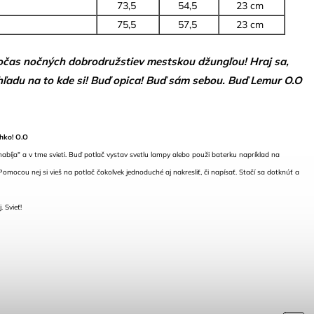
73,5
54,5
23 cm
75,5
57,5
23 cm
očas nočných dobrodružstiev mestskou džungľou! Hraj sa,
ohľadu na to kde si! Buď opica! Buď sám sebou. Buď Lemur O.O
hko! O.O
abíja" a v tme svieti. Buď potlač vystav svetlu lampy alebo použi baterku napríklad na
omocou nej si vieš na potlač čokoľvek jednoduché aj nakresliť, či napísať. Stačí sa dotknúť a
 Svieť!