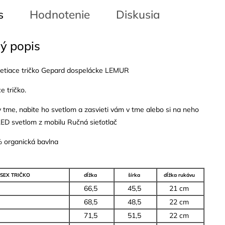
s
Hodnotenie
Diskusia
ý popis
vietiace tričko Gepard dospelácke LEMUR
ce tričko.
v tme, nabite ho svetlom a zasvieti vám v tme alebo si na neho
 LED svetlom z mobilu Ručná sieťotlač
% organická bavlna
SEX TRIČKO
dĺžka
šírka
dĺžka rukávu
66,5
45,5
21 cm
68,5
48,5
22 cm
71,5
51,5
22 cm