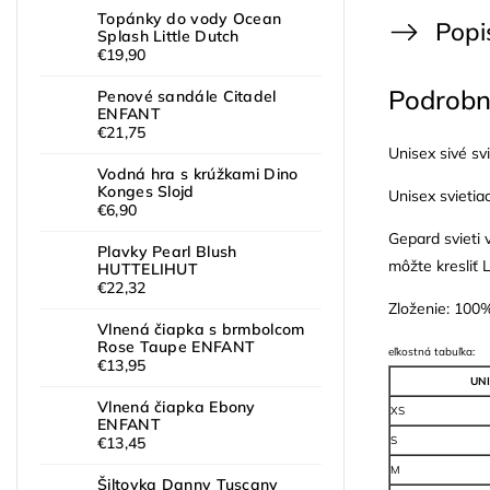
Topánky do vody Ocean
Popi
Splash Little Dutch
€19,90
Podrobn
Penové sandále Citadel
ENFANT
€21,75
Unisex sivé s
Vodná hra s krúžkami Dino
Konges Slojd
Unisex svietia
€6,90
Gepard svieti 
Plavky Pearl Blush
môžte kresliť
HUTTELIHUT
€22,32
Zloženie: 100
Vlnená čiapka s brmbolcom
Rose Taupe ENFANT
eľkostná tabuľka:
€13,95
UNI
Vlnená čiapka Ebony
XS
ENFANT
S
€13,45
M
Šiltovka Danny Tuscany