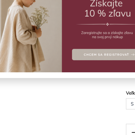
ZVO
Vý
Unis
Deta
Veľ
S