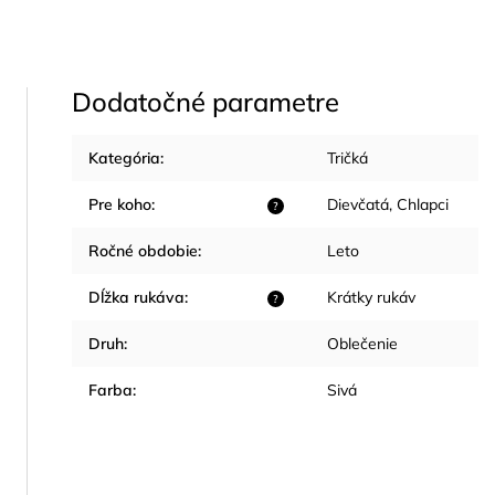
Dodatočné parametre
Kategória
:
Tričká
Pre koho
:
Dievčatá
,
Chlapci
?
Ročné obdobie
:
Leto
Dĺžka rukáva
:
Krátky rukáv
?
Druh
:
Oblečenie
Farba
:
Sivá