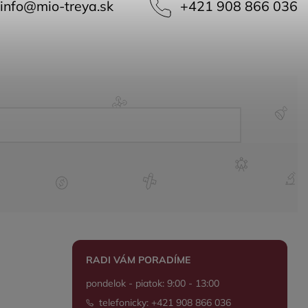
info
@
mio-treya.sk
+421 908 866 036
RADI VÁM PORADÍME
pondelok - piatok: 9:00 - 13:00
telefonicky: +421 908 866 036