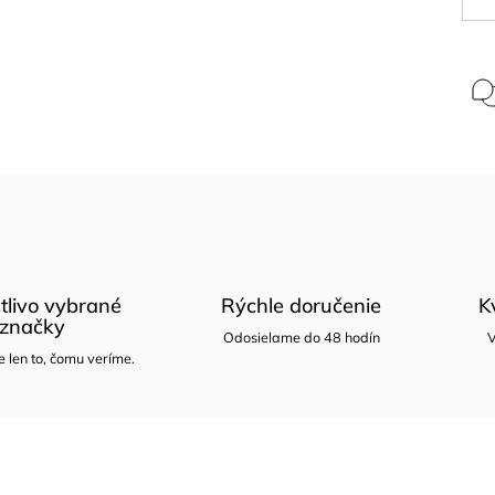
tlivo vybrané
Rýchle doručenie
K
značky
Odosielame do 48 hodín
V
len to, čomu veríme.