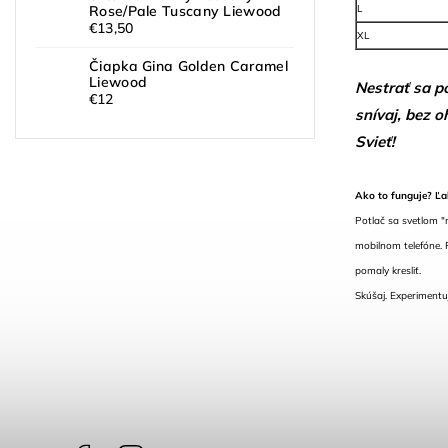
L
Rose/Pale Tuscany Liewood
€13,50
XL
Čiapka Gina Golden Caramel
Liewood
Nestrať sa p
€12
snívaj, bez 
Svieť!
Ako to funguje? Ľa
Potlač sa svetlom "n
mobilnom telefóne. P
pomaly kresliť.
Skúšaj. Experimentuj.