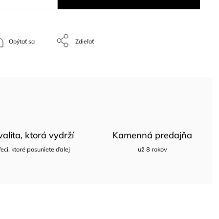
Opýtať sa
Zdieľať
valita, ktorá vydrží
Kamenná predajňa
eci, ktoré posuniete ďalej
už 8 rokov