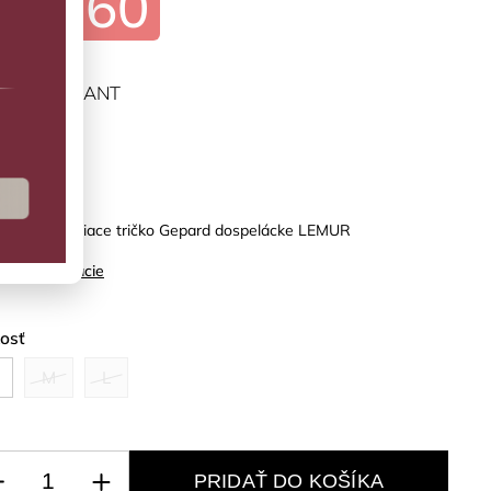
€17,60
ĽTE VARIANT
predaj
ex sivé svietiace tričko Gepard dospelácke LEMUR
ilné informácie
kosť
M
L
PRIDAŤ DO KOŠÍKA