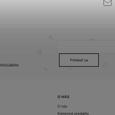
Prihlásiť sa
bných údajov
O NÁS
O nás
Kamenná predajňa