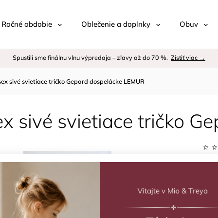
 / Ročné obdobie
Oblečenie a doplnky
Obuv
Spustili sme finálnu vlnu výpredaja – zľavy až do 70 %.
Zistiť viac →
sex sivé svietiace tričko Gepard dospelácke LEMUR
x sivé svietiace tričko 
Kód:
Znač
–