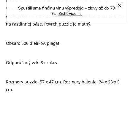
Poskladané puzzle nemá hrany, ale organické tvary.
Spustili sme finálnu vlnu výpredaja – zľavy až do 70
Vyrobené v Európe, Španielsku z lepenky a papiera s
%.
Zistiť viac →
ekologickým certifikátom FSC®. Na potlač boli použité farby
na rastlinnej báze. Povrch puzzle je matný.
Obsah: 500 dielikov, plagát.
Odporúčaný vek: 8+ rokov.
Rozmery puzzle: 57 x 47 cm. Rozmery balenia: 34 x 23 x 5
cm.