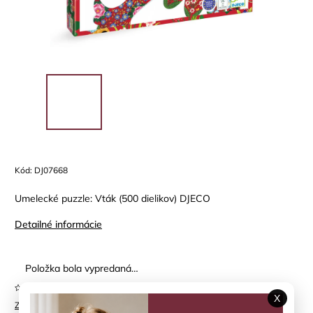
Kód:
DJ07668
Umelecké puzzle: Vták (500 dielikov) DJECO
Detailné informácie
Položka bola vypredaná…
Neohodnotené
X
Značka:
DJECO