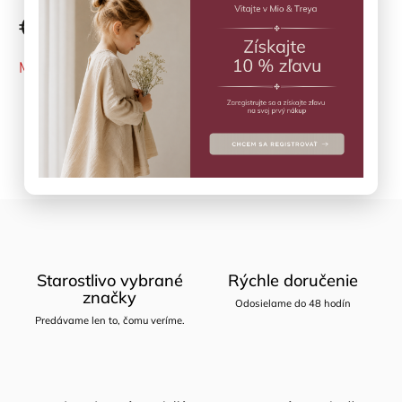
€16,91
MOMENTÁLNE NEDOSTUPNÉ
Opýtať sa
Zdieľať
Starostlivo vybrané
Rýchle doručenie
značky
Odosielame do 48 hodín
Predávame len to, čomu veríme.