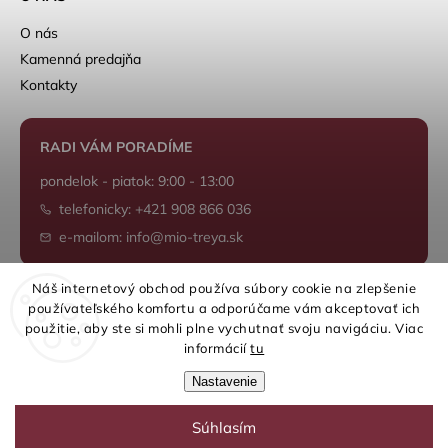
O nás
Kamenná predajňa
Kontakty
RADI VÁM PORADÍME
pondelok - piatok: 9:00 - 13:00
telefonicky: +421 908 866 036
e-mailom: info@mio-treya.sk
Náš internetový obchod používa súbory cookie na zlepšenie
používateľského komfortu a odporúčame vám akceptovať ich
Shoptet.sk
použitie, aby ste si mohli plne vychutnať svoju navigáciu. Viac
informácií
tu
Nastavenie
Súhlasím
Copyright 2026
mio-treya.sk
. Všetky práva vyhradené.