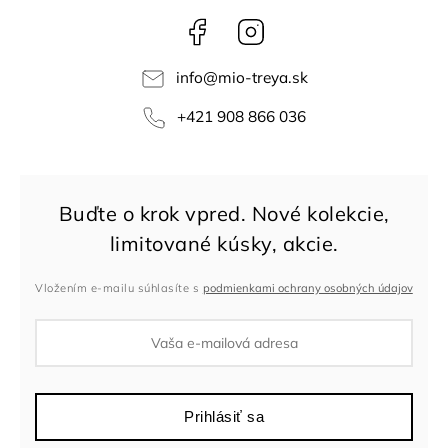
Facebook
Instagram
info
@
mio-treya.sk
+421 908 866 036
Vložením e-mailu súhlasíte s
podmienkami ochrany osobných údajov
Prihlásiť sa