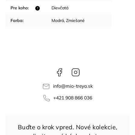
Pre koho
:
Dievčatá
?
Farba
:
Modrá
,
Zmiešané
Facebook
Instagram
info
@
mio-treya.sk
+421 908 866 036