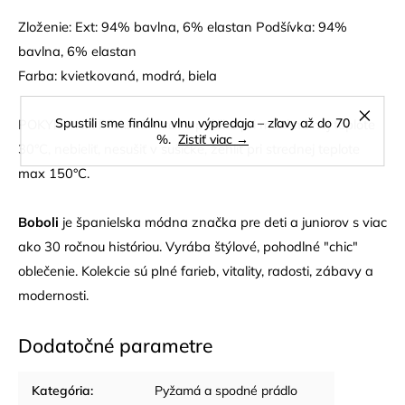
Zloženie: Ext: 94% bavlna, 6% elastan Podšívka: 94%
bavlna, 6% elastan
Farba: kvietkovaná, modrá, biela
Spustili sme finálnu vlnu výpredaja – zľavy až do 70
POKYNY NA PRANIE: Prať v práčke pri maximálnej teplote
%.
Zistiť viac →
30°C, nebieliť, nesušiť v sušičke, žehliť pri strednej teplote
max 150°C.
Boboli
je španielska módna značka pre deti a juniorov s viac
ako 30 ročnou históriou. Vyrába štýlové, pohodlné "chic"
oblečenie. Kolekcie sú plné farieb, vitality, radosti, zábavy a
modernosti.
Dodatočné parametre
Kategória
:
Pyžamá a spodné prádlo