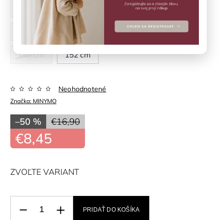
92 cm
98 cm
104 cm
110 cm
116 cm
122 cm
128 cm
134 cm
140 cm
152 cm
Neohodnotené
Značka:
MINYMO
–50 %
€16,90
€8,45
ZVOĽTE VARIANT
PRIDAŤ DO KOŠÍKA