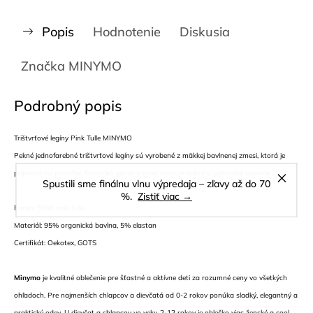
Popis
Hodnotenie
Diskusia
Značka
MINYMO
Podrobný popis
Trištvrťové legíny Pink Tulle MINYMO
Pekné jednofarebné trištvrťové legíny sú vyrobené z mäkkej bavlnenej zmesi, ktorá je
príjemná na pokožke. Elastická guma v páse zaisťuje dobré a pohodlné nosenie.
Spustili sme finálnu vlnu výpredaja – zľavy až do 70
%.
Zistiť viac →
Farba: 5008 pink tulle
Materiál: 95% organická bavlna, 5% elastan
Certifikát: Oekotex, GOTS
Minymo
je kvalitné oblečenie pre šťastné a aktívne deti za rozumné ceny vo všetkých
ohľadoch. Pre najmenších chlapcov a dievčatá od 0-2 rokov ponúka sladký, elegantný a
praktický odev. U dievčat a chlapcov vo veku 2-12 rokov je oblečko viac ženské a cool,