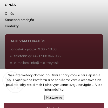
O NÁS
O nás
Kamenná predajňa
Kontakty
RADI VÁM PORADÍME
pondelok - piatok: 9:00 - 13:00
telefonicky: +421 908 866 036
e-mailom: info@mio-treya.sk
Náš internetový obchod používa súbory cookie na zlepšenie
používateľského komfortu a odporúčame vám akceptovať ich
Shoptet.sk
použitie, aby ste si mohli plne vychutnať svoju navigáciu. Viac
informácií
tu
Nastavenie