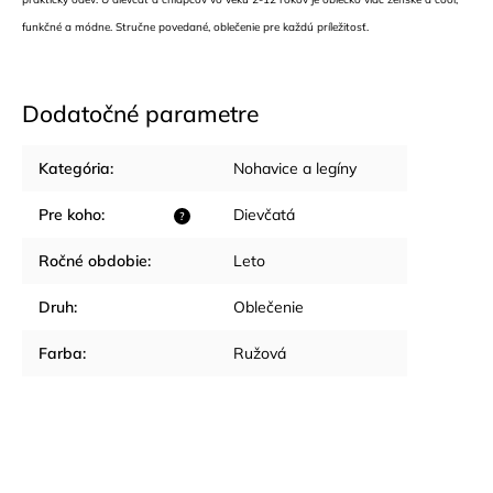
funkčné a módne. Stručne povedané, oblečenie pre každú príležitosť.
Dodatočné parametre
Kategória
:
Nohavice a legíny
Pre koho
:
Dievčatá
?
Ročné obdobie
:
Leto
Druh
:
Oblečenie
Farba
:
Ružová