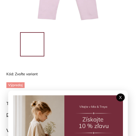
Kód:
Zvoľte variant
Výpredaj
X
Trištvrťové legíny Pink Tulle MINYMO
Detailné informácie
Veľkosť