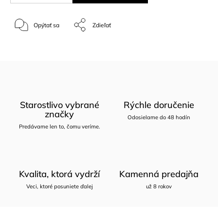
Opýtať sa
Zdieľať
Starostlivo vybrané
Rýchle doručenie
značky
Odosielame do 48 hodín
Predávame len to, čomu veríme.
Kvalita, ktorá vydrží
Kamenná predajňa
Veci, ktoré posuniete ďalej
už 8 rokov