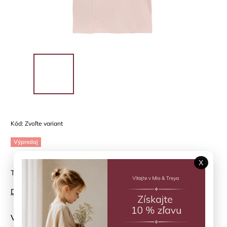
Kód:
Zvoľte variant
Výpredaj
X
Tričko s volánmi Peachskin CREAMIE
Detailné informácie
Veľkosť