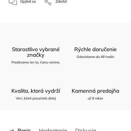
Opýtať sa
Zdieľať
Starostlivo vybrané
Rýchle doručenie
značky
Odosielame do 48 hodín
Predávame len to, čomu veríme.
Kvalita, ktorá vydrží
Kamenná predajňa
Veci, ktoré posuniete ďalej
už 8 rokov
Popis
Hodnotenie
Diskusia