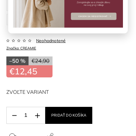
104 cm
110 cm
116 cm
122 cm
128 cm
134 cm
140 cm
Neohodnotené
Značka:
CREAMIE
–50 %
€24,90
€12,45
ZVOĽTE VARIANT
PRIDAŤ DO KOŠÍKA