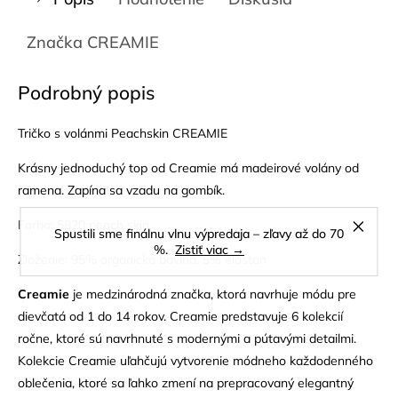
Značka
CREAMIE
Podrobný popis
Tričko s volánmi Peachskin CREAMIE
Krásny jednoduchý top od Creamie má madeirové volány od
ramena. Zapína sa vzadu na gombík.
Farba: 5820 peach skin
Spustili sme finálnu vlnu výpredaja – zľavy až do 70
%.
Zistiť viac →
Zloženie: 95% organická bavlna, 5% elastan
Creamie
je medzinárodná značka, ktorá navrhuje módu pre
dievčatá od 1 do 14 rokov. Creamie predstavuje 6 kolekcií
ročne, ktoré sú navrhnuté s modernými a pútavými detailmi.
Kolekcie Creamie uľahčujú vytvorenie módneho každodenného
oblečenia, ktoré sa ľahko zmení na prepracovaný elegantný