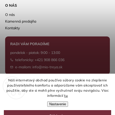
O NÁS
O nás
Kamenná predajňa
Kontakty
RADI VÁM PORADÍME
pondelok - piatok: 9:00 - 13:00
telefonicky: +421 908 866 036
e-mailom: info@mio-treya.sk
Náš internetový obchod používa súbory cookie na zlepšenie
používateľského komfortu a odporúčame vám akceptovať ich
Shoptet.sk
použitie, aby ste si mohli plne vychutnať svoju navigáciu. Viac
informácií
tu
Nastavenie