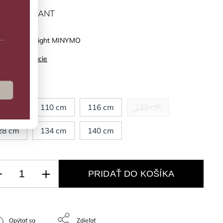
ĽTE VARIANT
ko Parisian Night MINYMO
ilné informácie
kosť
04 cm
110 cm
116 cm
122 cm
28 cm
134 cm
140 cm
PRIDAŤ DO KOŠÍKA
Opýtať sa
Zdieľať