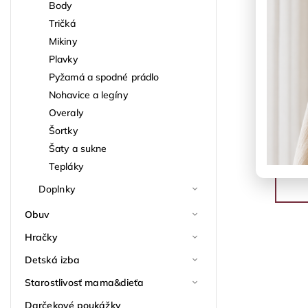
Body
Tričká
Mikiny
Plavky
Pyžamá a spodné prádlo
Nohavice a legíny
Overaly
Šortky
Šaty a sukne
Tepláky
Doplnky
Obuv
Hračky
Detská izba
Starostlivosť mama&dieťa
Darčekové poukážky