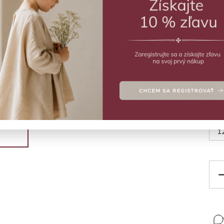
ZVO
Trič
Deta
Veľ
1
1