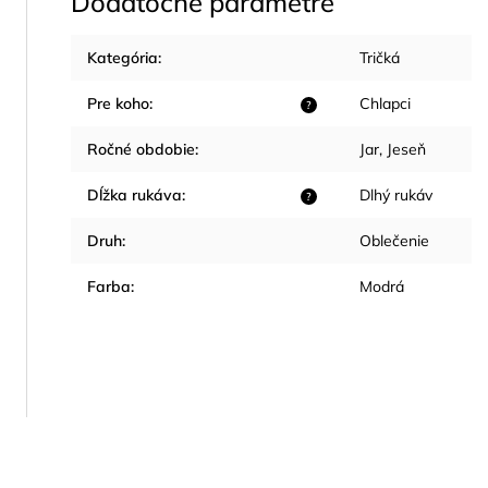
Dodatočné parametre
Kategória
:
Tričká
Pre koho
:
Chlapci
?
Ročné obdobie
:
Jar
,
Jeseň
Dĺžka rukáva
:
Dlhý rukáv
?
Druh
:
Oblečenie
Farba
:
Modrá