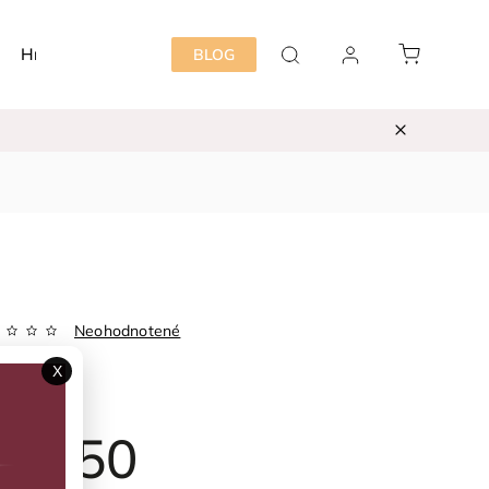
Hračky
Detská izba
Starostlivosť mama&dieť
BLOG
Neohodnotené
Zvoľte variant
X
ka:
MINYMO
25,50