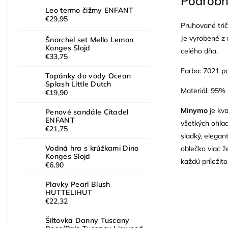
Podrobn
Leo termo čižmy ENFANT
€29,95
Pruhované tri
Je vyrobené z
Šnorchel set Mello Lemon
Konges Slojd
celého dňa.
€33,75
Farba: 7021 pa
Topánky do vody Ocean
Splash Little Dutch
Materiál: 95%
€19,90
Minymo
je kva
Penové sandále Citadel
ENFANT
všetkých ohľa
€21,75
sladký, elegan
Vodná hra s krúžkami Dino
oblečko viac ž
Konges Slojd
každú príležito
€6,90
Plavky Pearl Blush
HUTTELIHUT
€22,32
Šiltovka Danny Tuscany