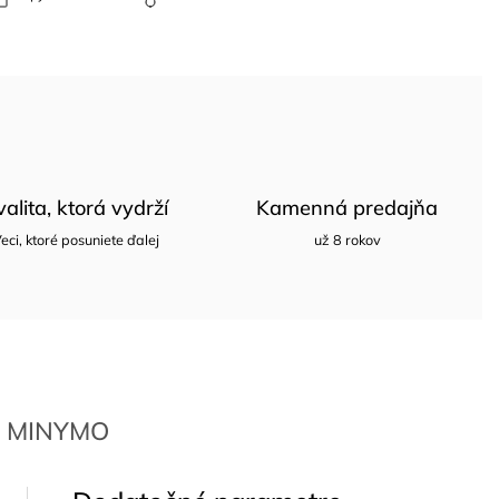
valita, ktorá vydrží
Kamenná predajňa
eci, ktoré posuniete ďalej
už 8 rokov
MINYMO