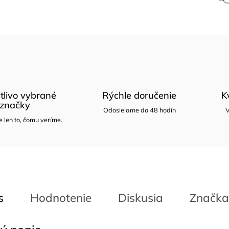
tlivo vybrané
Rýchle doručenie
K
značky
Odosielame do 48 hodín
V
len to, čomu veríme.
s
Hodnotenie
Diskusia
Značka