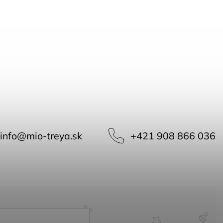
info
@
mio-treya.sk
+421 908 866 036