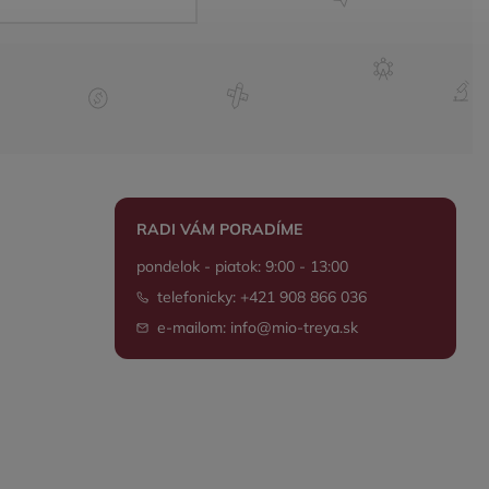
RADI VÁM PORADÍME
pondelok - piatok: 9:00 - 13:00
telefonicky: +421 908 866 036
e-mailom: info@mio-treya.sk