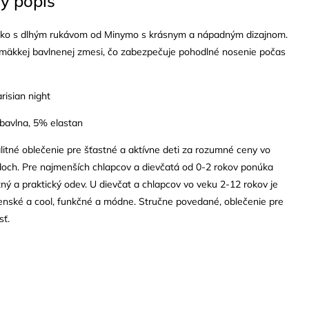
ý popis
čko s dlhým rukávom od Minymo s krásnym a nápadným dizajnom.
 mäkkej bavlnenej zmesi, čo zabezpečuje pohodlné nosenie počas
risian night
 bavlna, 5% elastan
litné oblečenie pre šťastné a aktívne deti za rozumné ceny vo
doch. Pre najmenších chlapcov a dievčatá od 0-2 rokov ponúka
tný a praktický odev. U dievčat a chlapcov vo veku 2-12 rokov je
enské a cool, funkčné a módne. Stručne povedané, oblečenie pre
sť.