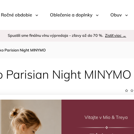
 / Ročné obdobie
Oblečenie a doplnky
Obuv
Spustili sme finálnu vlnu výpredaja – zľavy až do 70 %.
Zistiť viac →
čko Parisian Night MINYMO
ko Parisian Night MINYMO
Kód:
Znač
€