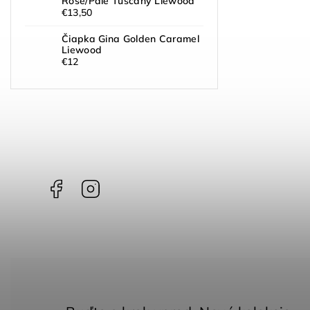
Rose/Pale Tuscany Liewood
€13,50
Čiapka Gina Golden Caramel
Liewood
€12
Facebook
Instagram