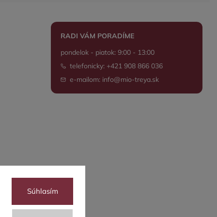
RADI VÁM PORADÍME
pondelok - piatok: 9:00 - 13:00
telefonicky: +421 908 866 036
e-mailom: info@mio-treya.sk
Súhlasím