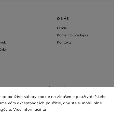
O NÁS
O nás
Kamenná predajňa
ávok
Kontakty
ávky
Shoptet.sk
hod používa súbory cookie na zlepšenie používateľského
me vám akceptovať ich použitie, aby ste si mohli plne
Copyright 2026
mio-treya.sk
. Všetky práva vyhradené.
igáciu. Viac informácií
tu
Upraviť nastavenie cookies