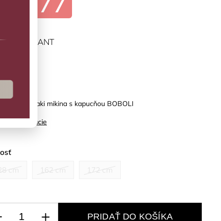
€10,77
ĽTE VARIANT
predaj
ozelená khaki mikina s kapucňou BOBOLI
ilné informácie
kosť
28 cm
162 cm
172 cm
PRIDAŤ DO KOŠÍKA