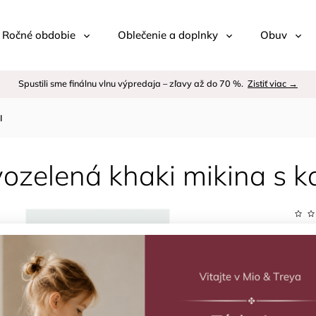
 / Ročné obdobie
Oblečenie a doplnky
Obuv
Spustili sme finálnu vlnu výpredaja – zľavy až do 70 %.
Zistiť viac →
I
ozelená khaki mikina s 
Kód:
Znač
–