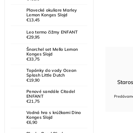
Plavecké okuliare Marley
Lemon Konges Slojd
€13,45
Leo termo čižmy ENFANT
€29,95
Šnorchel set Mello Lemon
Konges Slojd
€33,75
Topánky do vody Ocean
Splash Little Dutch
€19,90
Staros
Penové sandále Citadel
ENFANT
Predávame 
€21,75
Vodná hra s krúžkami Dino
Konges Slojd
€6,90