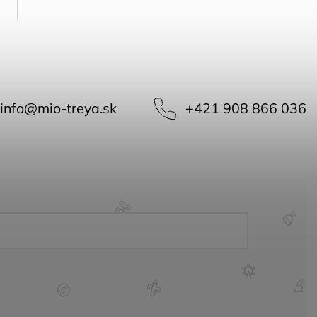
info
@
mio-treya.sk
+421 908 866 036