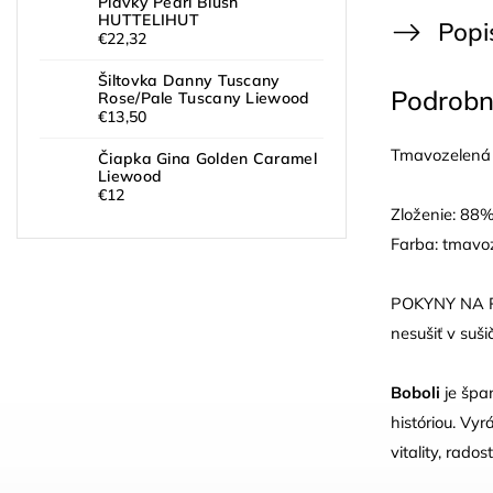
Plavky Pearl Blush
HUTTELIHUT
Popi
€22,32
Šiltovka Danny Tuscany
Podrobn
Rose/Pale Tuscany Liewood
€13,50
Tmavozelená 
Čiapka Gina Golden Caramel
Liewood
€12
Zloženie: 88
Farba: tmavo
POKYNY NA PRA
nesušiť v suši
Boboli
je špa
históriou. Vyr
vitality, rado