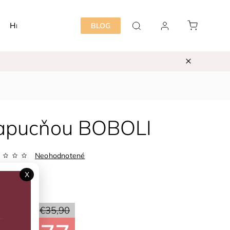
Hračky
Detská izba
Starostlivosť mama&dieť
BLOG
kapucňou BOBOLI
Neohodnotené
Zvoľte variant
X
ka:
BOBOLI
70 %
€35,90