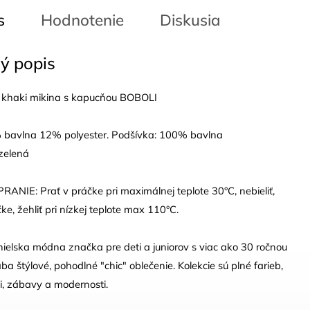
s
Hodnotenie
Diskusia
ý popis
khaki mikina s kapucňou BOBOLI
% bavlna 12% polyester. Podšívka: 100% bavlna
zelená
NIE: Prať v práčke pri maximálnej teplote 30°C, nebieliť,
čke, žehliť pri nízkej teplote max 110°C.
nielska módna značka pre deti a juniorov s viac ako 30 ročnou
ába štýlové, pohodlné "chic" oblečenie. Kolekcie sú plné farieb,
sti, zábavy a modernosti.