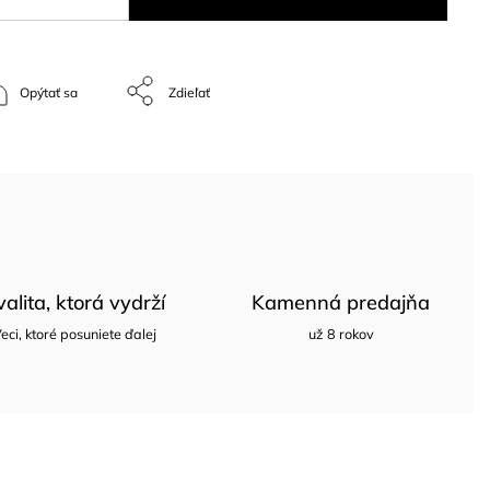
Opýtať sa
Zdieľať
valita, ktorá vydrží
Kamenná predajňa
eci, ktoré posuniete ďalej
už 8 rokov