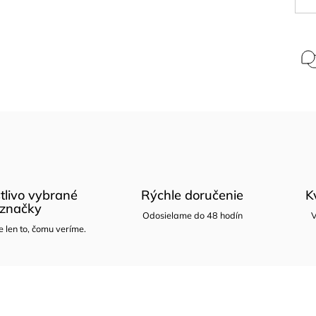
tlivo vybrané
Rýchle doručenie
K
značky
Odosielame do 48 hodín
V
len to, čomu veríme.