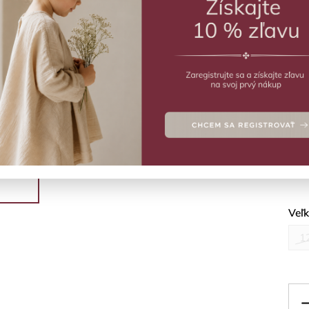
ZVO
Vý
Tmav
Deta
Veľ
1