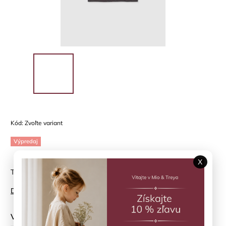
Kód:
Zvoľte variant
Výpredaj
X
Tmavošedé jemne vrúbkované tielko s nápisom BOBOLI
Detailné informácie
Veľkosť