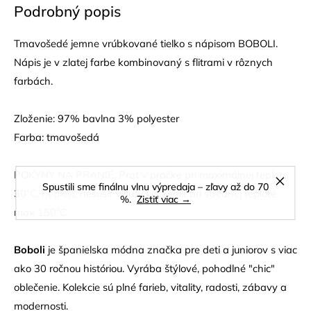
Podrobný popis
Tmavošedé jemne vrúbkované tielko s nápisom BOBOLI.
Nápis je v zlatej farbe kombinovaný s flitrami v rôznych
farbách.
Zloženie: 97% bavlna 3% polyester
Farba: tmavošedá
POKYNY NA PRANIE: Prať v práčke pri maximálnej teplote
Spustili sme finálnu vlnu výpredaja – zľavy až do 70
30°C, nebieliť, nesušiť v sušičke, žehliť pri strednej teplote
%.
Zistiť viac →
max 150°C.
Boboli
je španielska módna značka pre deti a juniorov s viac
ako 30 ročnou históriou. Vyrába štýlové, pohodlné "chic"
oblečenie. Kolekcie sú plné farieb, vitality, radosti, zábavy a
modernosti.