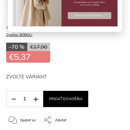
128 cm
140 cm
Neohodnotené
Značka:
BOBOLI
–70 %
€17,90
€5,37
ZVOĽTE VARIANT
PRIDAŤ DO KOŠÍKA
Opýtať sa
Zdieľať