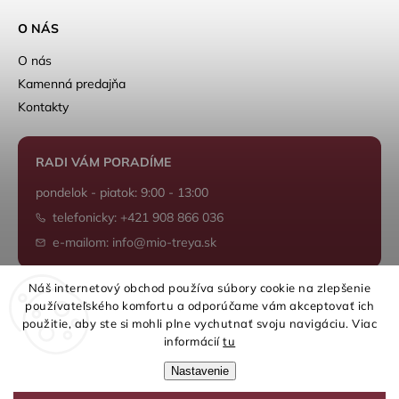
O NÁS
O nás
Kamenná predajňa
Kontakty
RADI VÁM PORADÍME
pondelok - piatok: 9:00 - 13:00
telefonicky: +421 908 866 036
e-mailom: info@mio-treya.sk
Náš internetový obchod používa súbory cookie na zlepšenie
používateľského komfortu a odporúčame vám akceptovať ich
Shoptet.sk
použitie, aby ste si mohli plne vychutnať svoju navigáciu. Viac
informácií
tu
Nastavenie