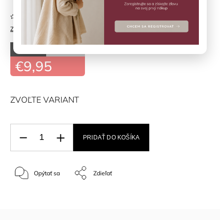
Neohodnotené
Značka:
MINYMO
–50 %
€19,90
€9,95
ZVOĽTE VARIANT
PRIDAŤ DO KOŠÍKA
Opýtať sa
Zdieľať