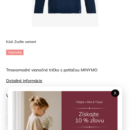
Kód:
Zvoľte variant
Výpredaj
Tmavomodré vianočné tričko s potlačou MINYMO
Detailné informácie
X
Veľkosť
80 cm
86 cm
98 cm
104 cm
110 cm
122 cm
134 cm