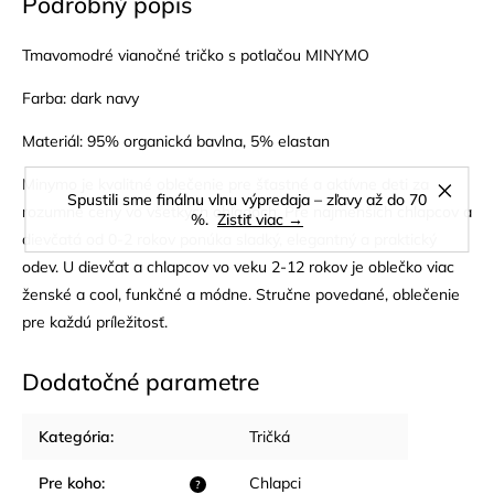
Podrobný popis
Tmavomodré vianočné tričko s potlačou MINYMO
Farba: dark navy
Materiál: 95% organická bavlna, 5% elastan
Minymo je kvalitné oblečenie pre šťastné a aktívne deti za
Spustili sme finálnu vlnu výpredaja – zľavy až do 70
rozumné ceny vo všetkých ohľadoch. Pre najmenších chlapcov a
%.
Zistiť viac →
dievčatá od 0-2 rokov ponúka sladký, elegantný a praktický
odev. U dievčat a chlapcov vo veku 2-12 rokov je oblečko viac
ženské a cool, funkčné a módne. Stručne povedané, oblečenie
pre každú príležitosť.
Dodatočné parametre
Kategória
:
Tričká
Pre koho
:
Chlapci
?