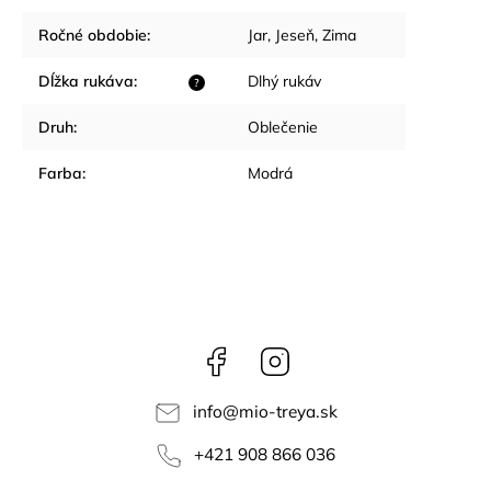
Ročné obdobie
:
Jar
,
Jeseň
,
Zima
Dĺžka rukáva
:
Dlhý rukáv
?
Druh
:
Oblečenie
Farba
:
Modrá
Facebook
Instagram
info
@
mio-treya.sk
+421 908 866 036