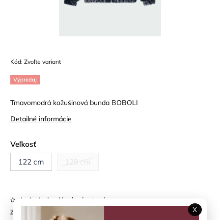
Kód:
Zvoľte variant
Výpredaj
Tmavomodrá kožušinová bunda BOBOLI
Detailné informácie
Veľkosť
122 cm
128 cm
Neohodnotené
X
Značka:
BOBOLI