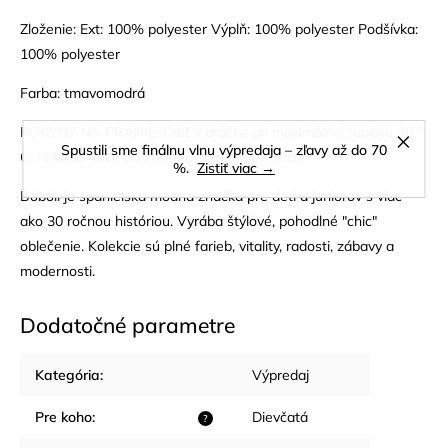
Zloženie: Ext: 100% polyester Výplň: 100% polyester Podšívka:
100% polyester
Farba: tmavomodrá
POKYNY NA PRANIE: Prať v práčke pri maximálnej teplote 30 °
Spustili sme finálnu vlnu výpredaja – zľavy až do 70
C, nebieliť, sušiť pri zníženej teplote, nežehlit.
%.
Zistiť viac →
Boboli je španielska módna značka pre deti a juniorov s viac
ako 30 ročnou históriou. Vyrába štýlové, pohodlné "chic"
oblečenie. Kolekcie sú plné farieb, vitality, radosti, zábavy a
modernosti.
Dodatočné parametre
Kategória
:
Výpredaj
Pre koho
:
Dievčatá
?