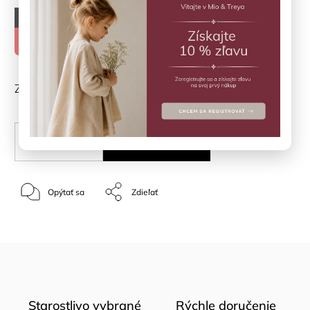
–70 %
€56,90
€17,07
ZVOĽTE VARIANT
PRIDAŤ DO KOŠÍKA
Opýtať sa
Zdieľať
Starostlivo vybrané
Rýchle doručenie