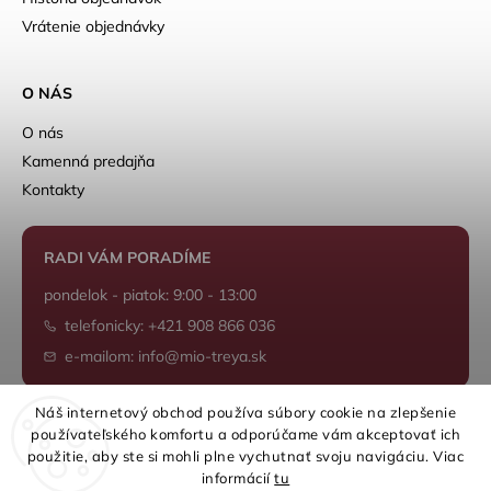
Vrátenie objednávky
O NÁS
O nás
Kamenná predajňa
Kontakty
RADI VÁM PORADÍME
pondelok - piatok: 9:00 - 13:00
telefonicky: +421 908 866 036
e-mailom: info@mio-treya.sk
Náš internetový obchod používa súbory cookie na zlepšenie
používateľského komfortu a odporúčame vám akceptovať ich
Shoptet.sk
použitie, aby ste si mohli plne vychutnať svoju navigáciu. Viac
informácií
tu