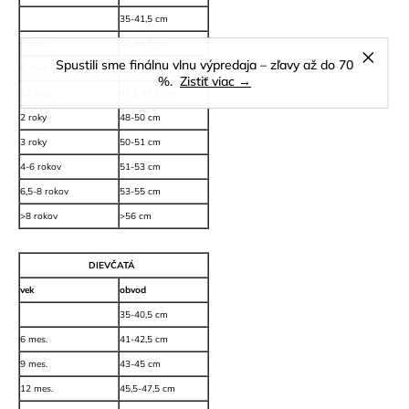
35-41,5 cm
6 mes.
42-44,5 cm
Spustili sme finálnu vlnu výpredaja – zľavy až do 70
9 mes.
45-47 cm
%.
Zistiť viac →
12 mes.
47,5-48,5 cm
2 roky
48-50 cm
3 roky
50-51 cm
4-6 rokov
51-53 cm
6,5-8 rokov
53-55 cm
>8 rokov
>56 cm
DIEVČATÁ
vek
obvod
35-40,5 cm
6 mes.
41-42,5 cm
9 mes.
43-45 cm
12 mes.
45,5-47,5 cm