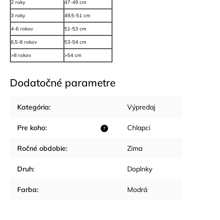
2 roky
47-49 cm
3 roky
49,5-51 cm
4-6 rokov
51-53 cm
6,5-8 rokov
53-54 cm
>8 rokov
>54 cm
Dodatočné parametre
Kategória
:
Výpredaj
Pre koho
:
Chlapci
?
Ročné obdobie
:
Zima
Druh
:
Doplnky
Farba
:
Modrá