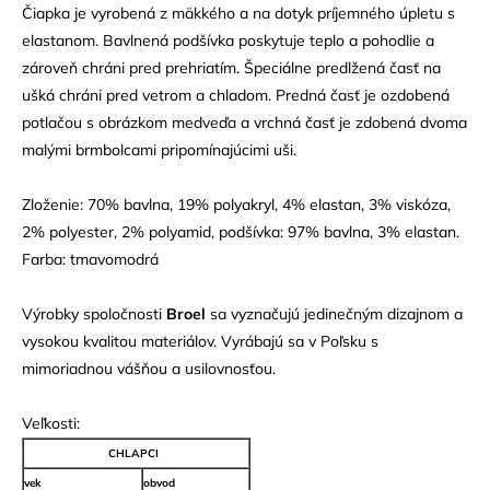
Čiapka je vyrobená z mäkkého a na dotyk príjemného úpletu s
elastanom. Bavlnená podšívka poskytuje teplo a pohodlie a
zároveň chráni pred prehriatím. Špeciálne predlžená časť na
ušká chráni pred vetrom a chladom. Predná časť je ozdobená
potlačou s obrázkom medveďa a vrchná časť je zdobená dvoma
malými brmbolcami pripomínajúcimi uši.
Zloženie: 70% bavlna, 19% polyakryl, 4% elastan, 3% viskóza,
2% polyester, 2% polyamid, podšívka: 97% bavlna, 3% elastan.
Farba: tmavomodrá
Výrobky spoločnosti
Broel
sa vyznačujú jedinečným dizajnom a
vysokou kvalitou materiálov. Vyrábajú sa v Poľsku s
mimoriadnou vášňou a usilovnosťou.
Veľkosti:
CHLAPCI
vek
obvod