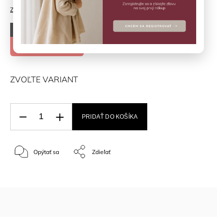
Značka:
BROEL
–90 %
€13,90
€1,39
ZVOĽTE VARIANT
PRIDAŤ DO KOŠÍKA
Opýtať sa
Zdieľať