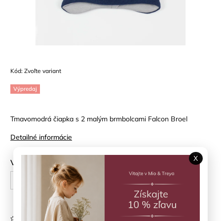
Kód:
Zvoľte variant
Výpredaj
Tmavomodrá čiapka s 2 malým brmbolcami Falcon Broel
Detailné informácie
X
Veľkosť
45
47
Neohodnotené