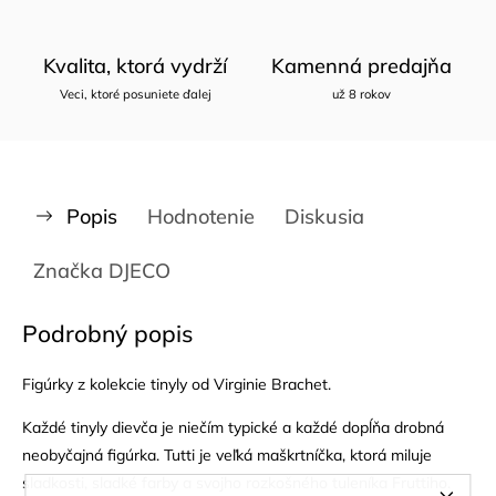
Kvalita, ktorá vydrží
Kamenná predajňa
Veci, ktoré posuniete ďalej
už 8 rokov
Popis
Hodnotenie
Diskusia
Značka
DJECO
Podrobný popis
Figúrky z kolekcie tinyly od Virginie Brachet.
Každé tinyly dievča je niečím typické a každé dopĺňa drobná
neobyčajná figúrka. Tutti je veľká maškrtníčka, ktorá miluje
sladkosti, sladké farby a svojho rozkošného tuleníka Fruttiho.