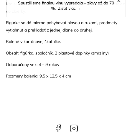
Spustili sme finálnu vlnu výpredaja – zľavy až do 70
Kto si dá zmrzlinu? Na hranie, vytváranie imaginárnych svetov a
%.
Zistiť viac →
do zbierky.
Figúrke sa dá mierne pohybovať hlavou a rukami, predmety
vytiahnuť a prekladať z jednej dlane do druhej.
Balené v kartónovej škatuľke.
Obsah: figúrka, spoločník, 2 plastové doplnky (zmrzliny)
Odporúčaný vek: 4 – 9 rokov
Rozmery balenia: 9,5 x 12,5 x 4 cm
Facebook
Instagram