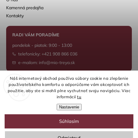
Kamenná predajňa
Kontakty
RADI VÁM PORADÍME
pondelok - piatok: 9:00 - 13:00
telefonicky: +421 908 866 036
e-mailom: info@mio-treya.sk
Náš internetový obchod používa súbory cookie na zlepšenie
používateľského komfortu a odporúčame vám akceptovať ich
Shoptet.sk
použitie, aby ste si mohli plne vychutnať svoju navigáciu. Viac
informácií
tu
Nastavenie
Súhlasím
Copyright 2026
mio-treya.sk
. Všetky práva vyhradené.
Upraviť nastavenie cookies
Odmietnuť