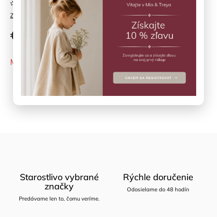
Neohodnotené
Značka:
DJECO
€11
MOMENTÁLNE NEDOSTUPNÉ
Opýtať sa
Zdieľať
Starostlivo vybrané
Rýchle doručenie
značky
Odosielame do 48 hodín
Predávame len to, čomu veríme.