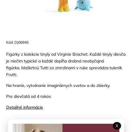
Kód:
DJ06945
Figúrky z kolekcie tinyly od Virginie Brachet. Každé tinyly dievča
je niečím typické a každé dopĺňa drobná neobyčajná
figúrka. Maškrtnú Tutti so zmrzlinami v ruke sprevádza tuleník
Frutti.
Na hranie, vytváranie imaginárnych svetov a do zbierky.
Pre dievčatá od 4 rokov.
Detailné informácie
Položka bola vypredaná…
X