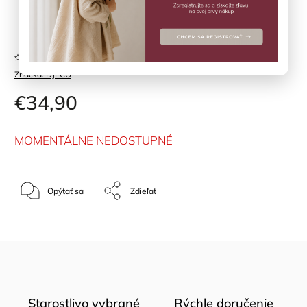
Položka bola vypredaná…
Neohodnotené
Značka:
DJECO
€34,90
MOMENTÁLNE NEDOSTUPNÉ
Opýtať sa
Zdieľať
Starostlivo vybrané
Rýchle doručenie