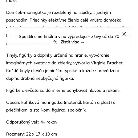
Indie.
Domček-maringotka je rozdelený na izbičky, s jedným
poschodím. Priečinky efektívne členia celé vnútro domčeka,
vďaka čomu sa doň zmestia aj ďalšie figúrky. Veko otvoreného
kufríka pridáva ďalší obytný priestor. Súčasťou je aj stolík. Kufrík
Spustili sme finálnu vlnu výpredaja – zľavy až do 70
%.
Zistiť viac →
sa zatvára na magnet.
Tinyly, figúrky a doplnky určené na hranie, vytváranie
imaginárnych svetov a do zbierky, vytvorila Virginie Brachet.
Každé tinyly dievča je niečím typické a každé sprevádza a
dopĺňa drobná neobyčajná figúrka.
Figúrke dievčaťa sa dá mierne pohybovať hlavou a rukami.
Obsah: kufríková maringotka (materiál: kartón a plast) s
priečinkami a stolíkom, figúrka, spoločník
Odporúčaný vek: 4+ rokov
Rozmery: 22 x 17 x 10 cm