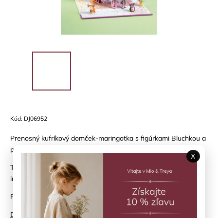
Kód:
DJ06952
Prenosný kufríkový domček-maringotka s figúrkami Bluchkou a
psíkom Indiem z kolekcie tinyly.
X
Tinyly, figúrky a doplnky určené na hranie, vytváranie
imaginárnych svetov a do zbierky, vytvorila Virginie Brachet.
Pre dievčatá od 4 rokov.
Detailné informácie