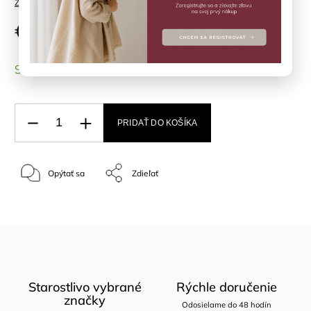
Značka:
AYA&IDA
€31
SKLADOM
(1 ks)
PRIDAŤ DO KOŠÍKA
Opýtať sa
Zdieľať
Starostlivo vybrané
Rýchle doručenie
značky
Odosielame do 48 hodín