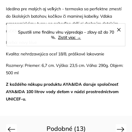
Ideálna pre malých aj veľkých - termoska sa perfektne zmestí
do školských batohov, kočíkov či maminej kabelky. Vďaka
ergonomickému tvaru sa pohodlne drží aj drobným detským
ručičkám.
Spustili sme finálnu vlnu výpredaja – zľavy až do 70
%.
Zistiť viac →
Farba: navy blue
Kvalita: nehrdzavejúca oceľ 18/8, práškové lakovanie
Rozmery: Priemer: 6,7 cm. Výška: 23,5 cm. Váha: 290g. Objem:
500 ml
Z každého nákupu produktu AYA&IDA daruje spoločnosť
AYA&IDA 100 litrov vody deťom v núdzi prostredníctvom
UNICEF-u.
Podobné (13)
Previous
Next