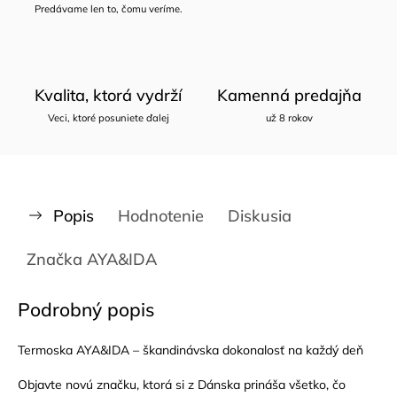
Predávame len to, čomu veríme.
Kvalita, ktorá vydrží
Kamenná predajňa
Veci, ktoré posuniete ďalej
už 8 rokov
Popis
Hodnotenie
Diskusia
Značka
AYA&IDA
Podrobný popis
Termoska AYA&IDA – škandinávska dokonalosť na každý deň
Objavte novú značku, ktorá si z Dánska prináša všetko, čo