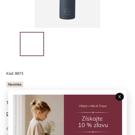
Kód:
9973
Novinka
X
Termoska 500 ml Navy Blue AYA&IDA
Detailné informácie
Neohodnotené