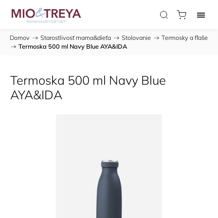
Domov
/
Starostlivosť mama&dieťa
/
Stolovanie
/
Termosky a fľaše
/
Termoska 500 ml Navy Blue AYA&IDA
Termoska 500 ml Navy Blue
AYA&IDA