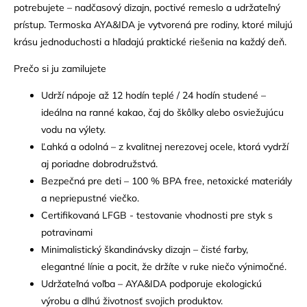
potrebujete – nadčasový dizajn, poctivé remeslo a udržateľný
prístup. Termoska AYA&IDA je vytvorená pre rodiny, ktoré milujú
krásu jednoduchosti a hľadajú praktické riešenia na každý deň.
Prečo si ju zamilujete
Udrží nápoje až 12 hodín teplé / 24 hodín studené –
ideálna na ranné kakao, čaj do škôlky alebo osviežujúcu
vodu na výlety.
Ľahká a odolná – z kvalitnej nerezovej ocele, ktorá vydrží
aj poriadne dobrodružstvá.
Bezpečná pre deti – 100 % BPA free, netoxické materiály
a nepriepustné viečko.
Certifikovaná LFGB - testovanie vhodnosti pre styk s
potravinami
Minimalistický škandinávsky dizajn – čisté farby,
elegantné línie a pocit, že držíte v ruke niečo výnimočné.
Udržateľná voľba – AYA&IDA podporuje ekologickú
výrobu a dlhú životnosť svojich produktov.