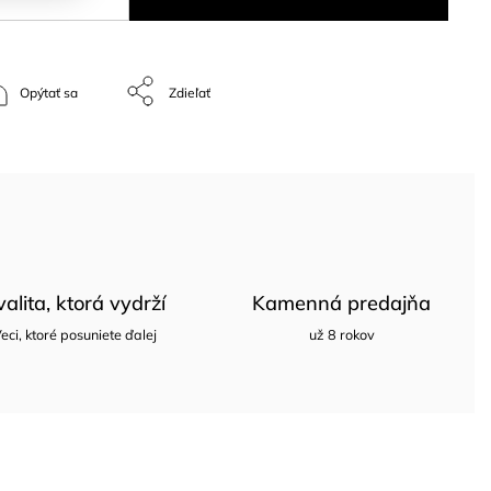
Opýtať sa
Zdieľať
valita, ktorá vydrží
Kamenná predajňa
eci, ktoré posuniete ďalej
už 8 rokov