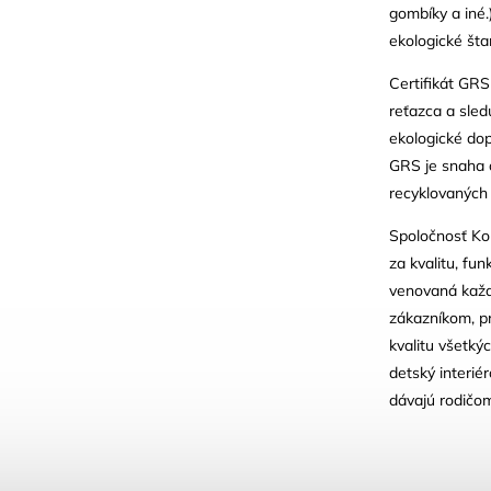
gombíky a iné
ekologické šta
Certifikát GRS
reťazca a sled
ekologické do
GRS je snaha o
recyklovaných 
Spoločnosť Kon
za kvalitu, fu
venovaná každ
zákazníkom, p
kvalitu všetký
detský interié
dávajú rodičom