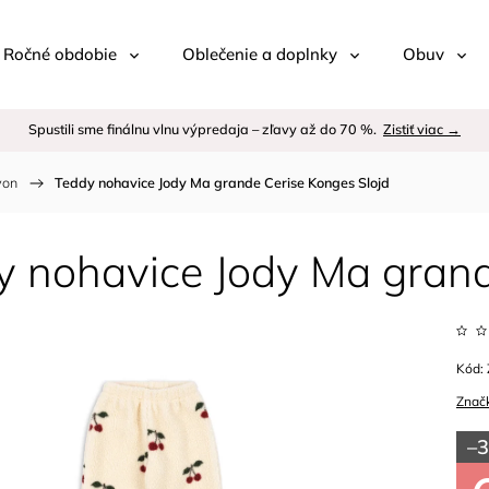
 / Ročné obdobie
Oblečenie a doplnky
Obuv
Spustili sme finálnu vlnu výpredaja – zľavy až do 70 %.
Zistiť viac →
von
/
Teddy nohavice Jody Ma grande Cerise Konges Slojd
y nohavice Jody Ma grand
Kód:
Znač
–