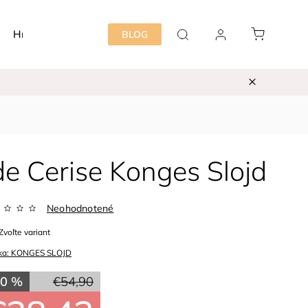
Hračky
Detská izba
Starostlivosť mama&dieť
BLOG
e Cerise Konges Slojd
Neohodnotené
Zvoľte variant
ka:
KONGES SLOJD
30 %
€54,90