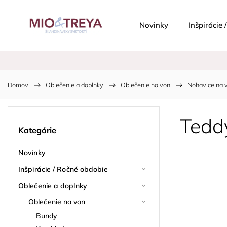
Novinky
Inšpirácie
Domov
/
Oblečenie a doplnky
/
Oblečenie na von
/
Nohavice na 
Tedd
Kategórie
Novinky
Inšpirácie / Ročné obdobie
Oblečenie a doplnky
Oblečenie na von
Bundy