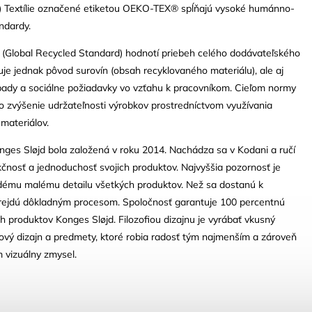
.) Textílie označené etiketou OEKO-TEX® spĺňajú vysoké humánno-
ndardy.
 (Global Recycled Standard) hodnotí priebeh celého dodávateľského
uje jednak pôvod surovín (obsah recyklovaného materiálu), ale aj
pady a sociálne požiadavky vo vzťahu k pracovníkom. Cieľom normy
 zvýšenie udržateľnosti výrobkov prostredníctvom využívania
materiálov.
ges Sløjd bola založená v roku 2014. Nachádza sa v Kodani a ručí
nkčnosť a jednoduchosť svojich produktov. Najvyššia pozornosť je
ému malému detailu všetkých produktov. Než sa dostanú k
rejdú dôkladným procesom. Spoločnosť garantuje 100 percentnú
ch produktov Konges Sløjd. Filozofiou dizajnu je vyrábať vkusný
rový dizajn a predmety, ktoré robia radosť tým najmenším a zároveň
 vizuálny zmysel.