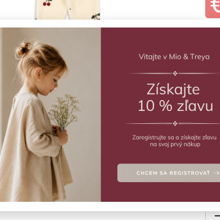
ZVO
Vý
Tedd
Deta
Veľ
9