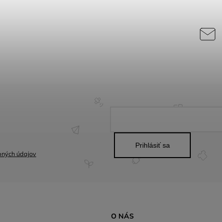
Prihlásiť sa
bných údajov
O NÁS