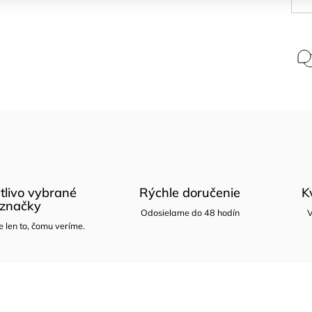
tlivo vybrané
Rýchle doručenie
K
značky
Odosielame do 48 hodín
V
len to, čomu veríme.