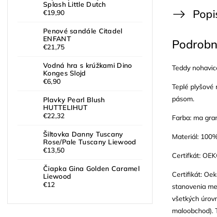
Splash Little Dutch
Popi
€19,90
Penové sandále Citadel
ENFANT
Podrobn
€21,75
Vodná hra s krúžkami Dino
Teddy nohavic
Konges Slojd
€6,90
Teplé plyšové
pásom.
Plavky Pearl Blush
HUTTELIHUT
€22,32
Farba: ma gra
Šiltovka Danny Tuscany
Materiál: 100%
Rose/Pale Tuscany Liewood
€13,50
Certifkát: OE
Čiapka Gina Golden Caramel
Certifikát: O
Liewood
€12
stanovenia med
všetkých úrovn
maloobchod). T