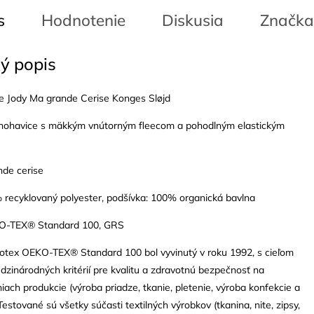
s
Hodnotenie
Diskusia
Značka
ý popis
e Jody Ma grande Cerise Konges Sløjd
 nohavice s mäkkým vnútorným fleecom a pohodlným elastickým
nde cerise
 recyklovaný polyester, podšívka: 100% organická bavlna
KO-TEX® Standard 100, GRS
ekotex OEKO-TEX® Standard 100 bol vyvinutý v roku 1992, s cieľom
zinárodných kritérií pre kvalitu a zdravotnú bezpečnosť na
iach produkcie (výroba priadze, tkanie, pletenie, výroba konfekcie a
estované sú všetky súčasti textilných výrobkov (tkanina, nite, zipsy,