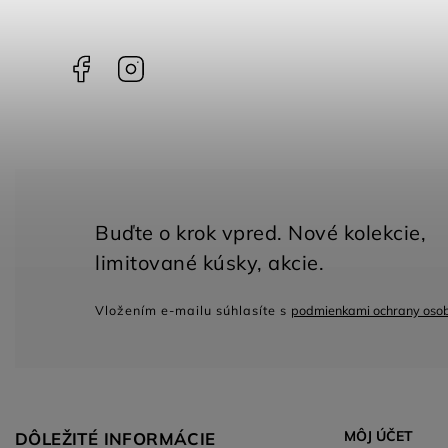
Facebook
Instagram
Vložením e-mailu súhlasíte s
podmienkami ochrany oso
MÔJ ÚČET
DÔLEŽITÉ INFORMÁCIE