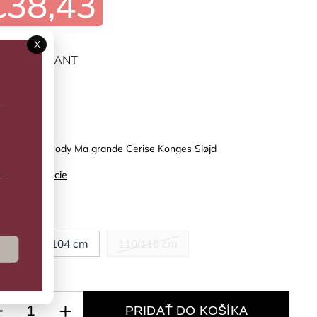
€38,43
X
ĽTE VARIANT
predaj
y nohavice Jody Ma grande Cerise Konges Sløjd
ilné informácie
kosť
8 cm
104 cm
110/116 cm
PRIDAŤ DO KOŠÍKA