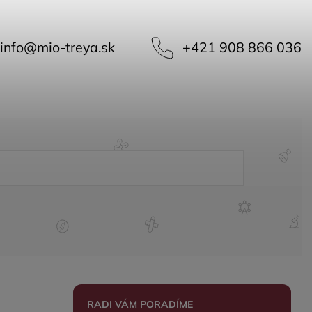
info
@
mio-treya.sk
+421 908 866 036
RADI VÁM PORADÍME