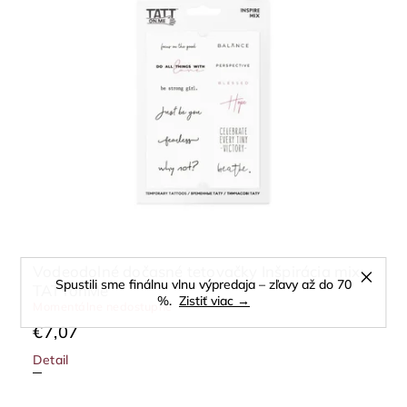
Vodeodolné dočasné tetovačky Inšpirácia mix
Spustili sme finálnu vlnu výpredaja – zľavy až do 70
TATTonMe
%.
Zistiť viac →
Momentálne nedostupné
€7,07
Detail