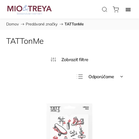
Domov
/
Predávané značky
/
TATTonMe
TATTonMe
Odporúčame
Najlacnejšie
Najdrahšie
Najpredávanejšie
Abecedne