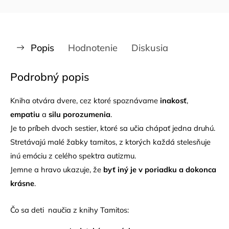
Popis
Hodnotenie
Diskusia
Podrobný popis
Kniha otvára dvere, cez ktoré spoznávame
inakosť
,
empatiu
a
silu porozumenia
.
Je to príbeh dvoch sestier, ktoré sa učia chápať jedna druhú.
Stretávajú malé žabky tamitos, z ktorých každá stelesňuje
inú emóciu z celého spektra autizmu.
Jemne a hravo ukazuje, že
byť iný je v poriadku a dokonca
krásne
.
Čo sa deti naučia z knihy Tamitos: