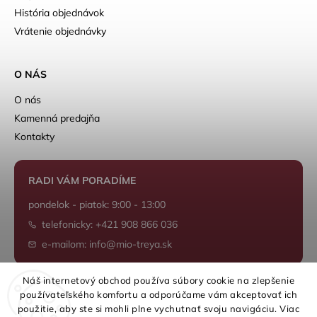
História objednávok
Vrátenie objednávky
O NÁS
O nás
Kamenná predajňa
Kontakty
RADI VÁM PORADÍME
pondelok - piatok: 9:00 - 13:00
telefonicky: +421 908 866 036
e-mailom: info@mio-treya.sk
Náš internetový obchod používa súbory cookie na zlepšenie
používateľského komfortu a odporúčame vám akceptovať ich
Shoptet.sk
použitie, aby ste si mohli plne vychutnať svoju navigáciu. Viac