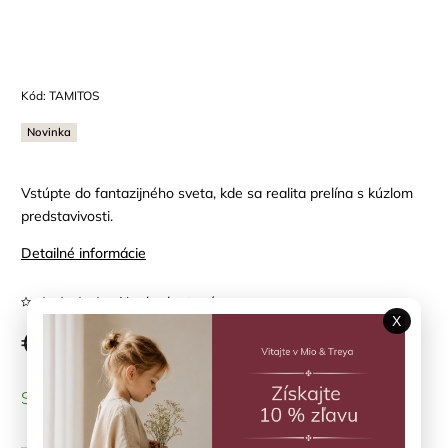
Kód:
TAMITOS
Novinka
Vstúpte do fantazijného sveta, kde sa realita prelína s kúzlom
predstavivosti.
Detailné informácie
Neohodnotené
X
€15,90
SKLADOM
(3 ks)