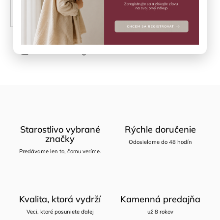
PRIDAŤ DO KOŠÍKA
Opýtať sa
Zdieľať
Starostlivo vybrané
Rýchle doručenie
značky
Odosielame do 48 hodín
Predávame len to, čomu veríme.
Kvalita, ktorá vydrží
Kamenná predajňa
Veci, ktoré posuniete ďalej
už 8 rokov