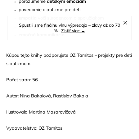
porozumenie
detským emóciam
povedomie o autizme pre deti
empatia
voči súrodencom a spolužiakom
Spustili sme finálnu vlnu výpredaja – zľavy až do 70
prijatie
odlišností
%.
Zistiť viac →
emočná komunikácia
Kúpou tejto knihy podporujete OZ Tamitos – projekty pre deti
s autizmom.
Počet strán: 56
Autor: Nina Bakalová, Rastislav Bakala
Ilustrovala Martina Masarovičová
Vydavateľstvo: OZ Tamitos