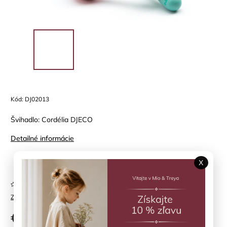
Kód:
DJ02013
Švihadlo: Cordélia DJECO
Detailné informácie
X
Položka bola vypredaná…
Neohodnotené
Značka:
DJECO
€8,50