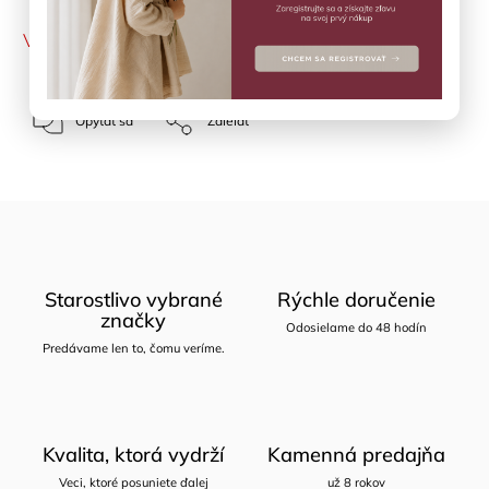
VYPREDANÉ
Opýtať sa
Zdieľať
Starostlivo vybrané
Rýchle doručenie
značky
Odosielame do 48 hodín
Predávame len to, čomu veríme.
Kvalita, ktorá vydrží
Kamenná predajňa
Veci, ktoré posuniete ďalej
už 8 rokov