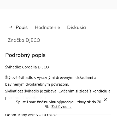
Popis
Hodnotenie
Diskusia
Značka
DJECO
Podrobný popis
Švihadlo: Cordélia DJECO
Štýlové švihadlo s výraznými drevenými držadlami a
bavlneným dvojfarebným povrazom.
Skákať cez švihadlo je zábava. Cvičením si zlepšíš kondíciu a
potrénuješ koordináciu.
Spustili sme finálnu vlnu výpredaja – zľavy až do 70
%.
Zistiť viac →
Odporúčaný vek: 5 – 10 rokov