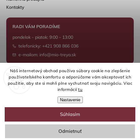
Kontakty
RADI VÁM PORADÍME
pondelok - piatok: 9:00 - 13:00
telefonicky: +421 908 866 036
e-mailom: info@mio-treya.sk
Náš internetový obchod používa súbory cookie na zlepšenie
používateľského komfortu a odporúčame vám akceptovať ich
Shoptet.sk
použitie, aby ste si mohli plne vychutnať svoju navigáciu. Viac
informácií
tu
Nastavenie
Súhlasím
Copyright 2026
mio-treya.sk
. Všetky práva vyhradené.
Upraviť nastavenie cookies
Odmietnuť
Grafický návrh vytvořil a nakódoval
Shoptak.cz