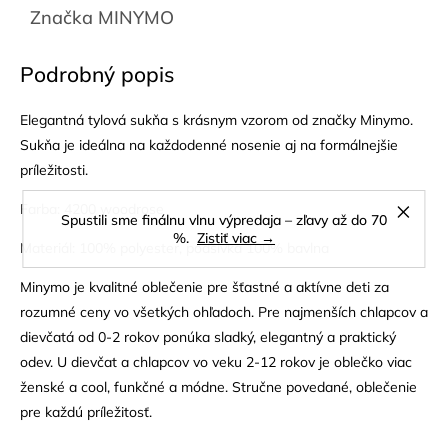
Značka
MINYMO
Podrobný popis
Elegantná tylová sukňa s krásnym vzorom od značky Minymo.
Sukňa je ideálna na každodenné nosenie aj na formálnejšie
príležitosti.
Farba: 4200 woodrose
Spustili sme finálnu vlnu výpredaja – zľavy až do 70
%.
Zistiť viac →
Materiál: 100% polyester, podšívka 100% bavlna
Minymo je kvalitné oblečenie pre šťastné a aktívne deti za
rozumné ceny vo všetkých ohľadoch. Pre najmenších chlapcov a
dievčatá od 0-2 rokov ponúka sladký, elegantný a praktický
odev. U dievčat a chlapcov vo veku 2-12 rokov je oblečko viac
ženské a cool, funkčné a módne. Stručne povedané, oblečenie
pre každú príležitosť.