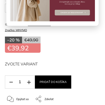
122 cm
128 cm
Neohodnotené
Značka:
MINYMO
–20 %
€49,90
€39,92
ZVOĽTE VARIANT
PRIDAŤ DO KOŠÍKA
Opýtať sa
Zdieľať