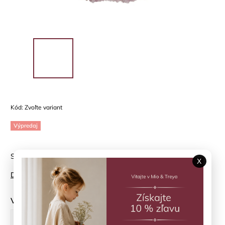
Kód:
Zvoľte variant
Výpredaj
Sukňa Woodrose Minymo
X
Detailné informácie
Veľkosť
98 cm
104 cm
110 cm
116 cm