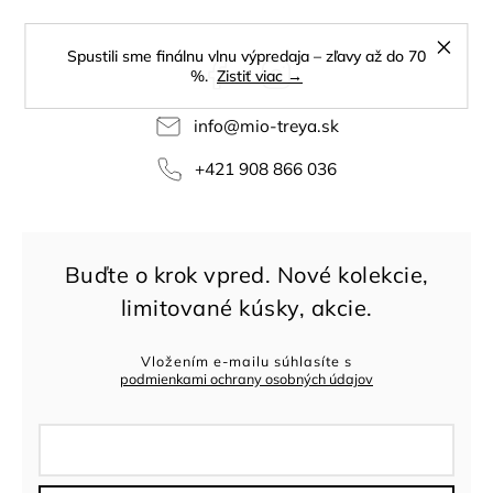
Spustili sme finálnu vlnu výpredaja – zľavy až do 70
Facebook
Instagram
%.
Zistiť viac →
info
@
mio-treya.sk
+421 908 866 036
Vložením e-mailu súhlasíte s
podmienkami ochrany osobných údajov