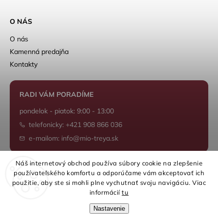
O NÁS
O nás
Kamenná predajňa
Kontakty
RADI VÁM PORADÍME
pondelok - piatok: 9:00 - 13:00
telefonicky: +421 908 866 036
e-mailom: info@mio-treya.sk
Náš internetový obchod používa súbory cookie na zlepšenie
používateľského komfortu a odporúčame vám akceptovať ich
Shoptet.sk
použitie, aby ste si mohli plne vychutnať svoju navigáciu. Viac
informácií
tu
Nastavenie