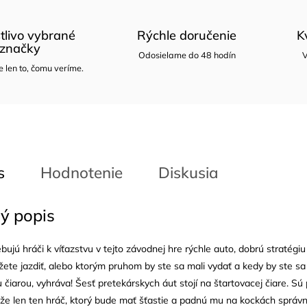
tlivo vybrané
Rýchle doručenie
K
značky
Odosielame do 48 hodín
V
len to, čomu veríme.
s
Hodnotenie
Diskusia
ý popis
ujú hráči k víťazstvu v tejto závodnej hre rýchle auto, dobrú stratégiu
ete jazdiť, alebo ktorým pruhom by ste sa mali vydať a kedy by ste sa 
u čiarou, vyhráva! Šesť pretekárskych áut stojí na štartovacej čiare. 
ôže len ten hráč, ktorý bude mať šťastie a padnú mu na kockách správn