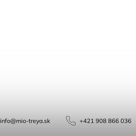
info
@
mio-treya.sk
+421 908 866 036