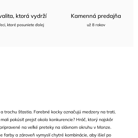
valita, ktorá vydrží
Kamenná predajňa
eci, ktoré posuniete ďalej
už 8 rokov
 a trochu šťastia. Farebné kocky označujú medzery na trati,
mali pokúsiť prejsť okolo konkurencie? Hráč, ktorý najskôr
Sú pripravené na veľké preteky na slávnom okruhu v Monze.
e farby a zároveň vymyslí chytré kombinácie, aby išiel po