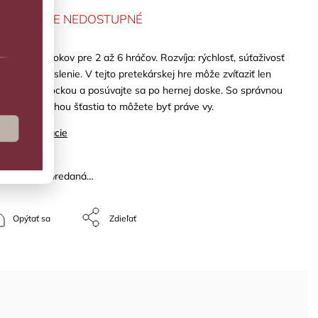
MENTÁLNE NEDOSTUPNÉ
od 5 do 99 rokov pre 2 až 6 hráčov. Rozvíja: rýchlosť, súťaživosť
rategické myslenie. V tejto pretekárskej hre môže zvíťaziť len
n. Hádžte kockou a posúvajte sa po hernej doske. So správnou
tégiou a trochou šťastia to môžete byť práve vy.
ilné informácie
žka bola vypredaná…
Opýtať sa
Zdieľať