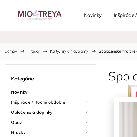
Novinky
Inšpirácie
Domov
/
Hračky
/
Karty, hry a hlavolamy
/
Spoločenská hra pre
Spol
Kategórie
Novinky
Inšpirácie / Ročné obdobie
Oblečenie a doplnky
Obuv
Hračky