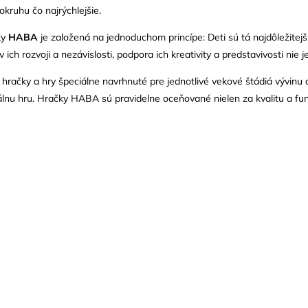
kruhu čo najrýchlejšie.
ky
HABA
je založená na jednoduchom princípe: Deti sú tá najdôležitejš
ch rozvoji a nezávislosti, podpora ich kreativity a predstavivosti nie je
ačky a hry špeciálne navrhnuté pre jednotlivé vekové štádiá vývinu de
álnu hru. Hračky HABA sú pravidelne oceňované nielen za kvalitu a funkc