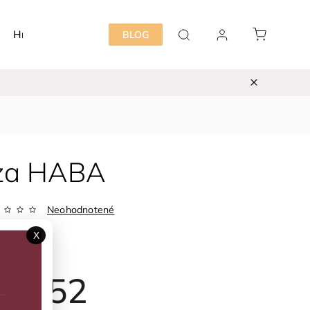
Hračky
Detská izba
Starostlivosť mama&dieť
BLOG
nza HABA
Neohodnotené
1004416011
X
ka:
HABA
25,52