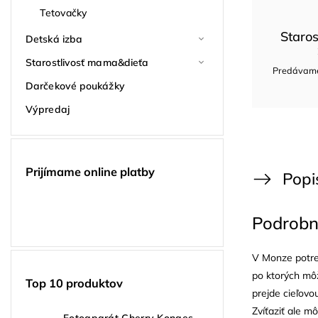
Tetovačky
Staros
Detská izba
Starostlivosť mama&dieťa
Predávame 
Darčekové poukážky
Výpredaj
Prijímame online platby
Popi
Podrobn
V Monze potreb
po ktorých môž
Top 10 produktov
prejde cieľovo
Zvíťaziť ale m