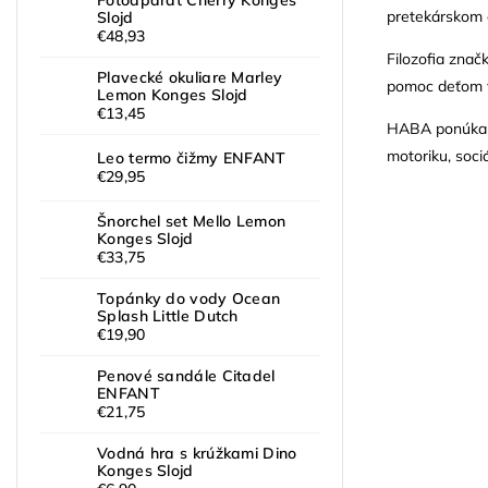
Fotoaparát Cherry Konges
pretekárskom o
Slojd
€48,93
Filozofia znač
Plavecké okuliare Marley
pomoc deťom v i
Lemon Konges Slojd
€13,45
HABA ponúka hr
motoriku, soci
Leo termo čižmy ENFANT
€29,95
Šnorchel set Mello Lemon
Konges Slojd
€33,75
Topánky do vody Ocean
Splash Little Dutch
€19,90
Penové sandále Citadel
ENFANT
€21,75
Vodná hra s krúžkami Dino
Konges Slojd