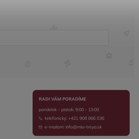
RADI VÁM PORADÍME
pondelok - piatok: 9:00 - 13:00
telefonicky: +421 908 866 036
e-mailom: info@mio-treya.sk