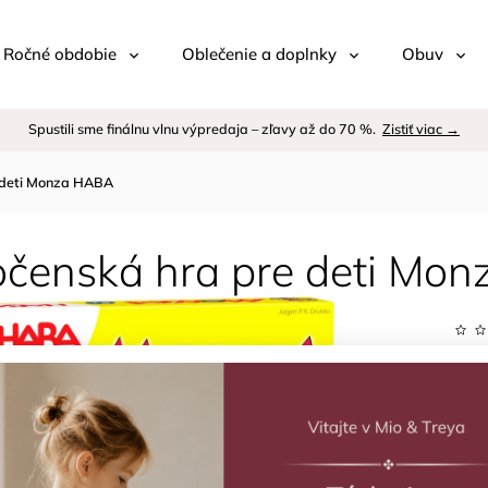
 / Ročné obdobie
Oblečenie a doplnky
Obuv
Spustili sme finálnu vlnu výpredaja – zľavy až do 70 %.
Zistiť viac →
 deti Monza HABA
očenská hra pre deti Mo
Kód:
Znač
€