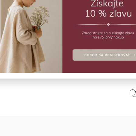
MO
Hra 
a st
jede
stra
Deta
Polo