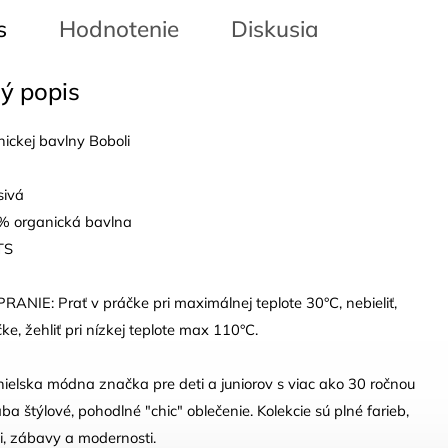
s
Hodnotenie
Diskusia
ý popis
nickej bavlny Boboli
sivá
0% organická bavlna
TS
NIE: Prať v práčke pri maximálnej teplote 30°C, nebieliť,
čke, žehliť pri nízkej teplote max 110°C.
nielska módna značka pre deti a juniorov s viac ako 30 ročnou
ába štýlové, pohodlné "chic" oblečenie. Kolekcie sú plné farieb,
sti, zábavy a modernosti.