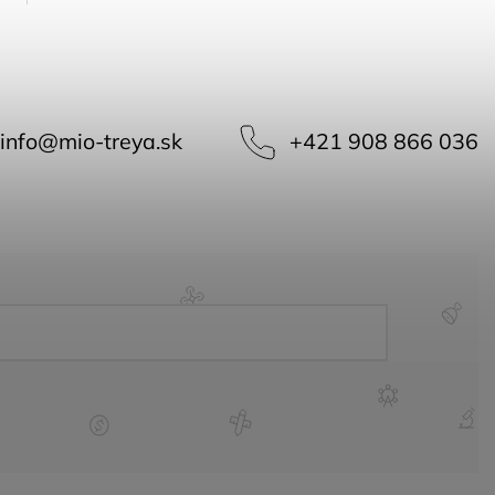
info
@
mio-treya.sk
+421 908 866 036