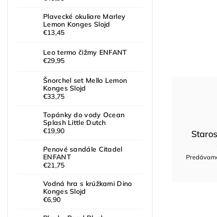
Plavecké okuliare Marley
Lemon Konges Slojd
€13,45
Leo termo čižmy ENFANT
€29,95
Šnorchel set Mello Lemon
Konges Slojd
€33,75
Topánky do vody Ocean
Splash Little Dutch
€19,90
Staros
Penové sandále Citadel
ENFANT
Predávame 
€21,75
Vodná hra s krúžkami Dino
Konges Slojd
€6,90