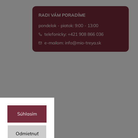
RADI VÁM PORADÍME
pondelok - piatok: 9:00 - 13:00
telefonicky: +421 908 866 036
e-mailom: info@mio-treya.sk
Súhlasím
Odmietnuť