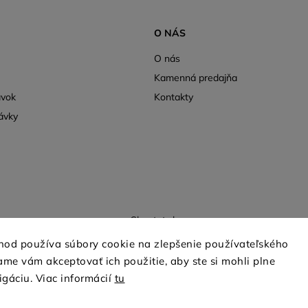
O NÁS
O nás
Kamenná predajňa
ávok
Kontakty
ávky
Shoptet.sk
hod používa súbory cookie na zlepšenie používateľského
me vám akceptovať ich použitie, aby ste si mohli plne
Copyright 2026
mio-treya.sk
. Všetky práva vyhradené.
igáciu. Viac informácií
tu
Upraviť nastavenie cookies
Grafický návrh vytvořil a nakódoval
Shoptak.cz