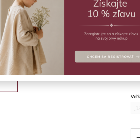
VY
Vý
Šort
Deta
Veľ
1