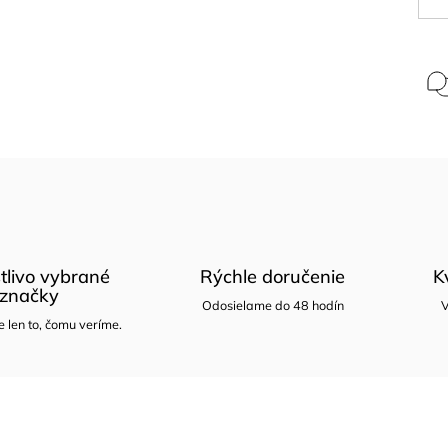
tlivo vybrané
Rýchle doručenie
K
značky
Odosielame do 48 hodín
V
len to, čomu veríme.