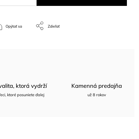
Opýtať sa
Zdieľať
valita, ktorá vydrží
Kamenná predajňa
eci, ktoré posuniete ďalej
už 8 rokov