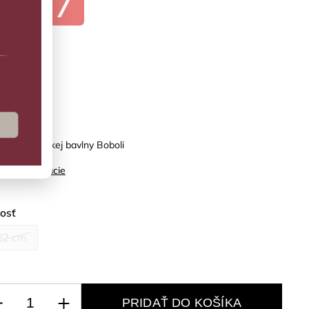
€4,77
PREDANÉ
predaj
ky z organickej bavlny Boboli
ilné informácie
kosť
22 cm
PRIDAŤ DO KOŠÍKA