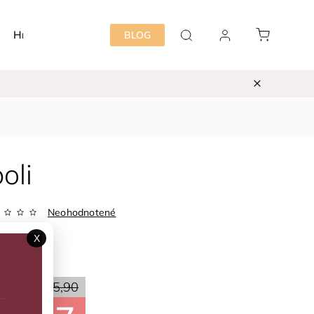
Hračky
Detská izba
Starostlivosť mama&dieť
BLOG
oli
Neohodnotené
534024T
X
ka:
BOBOLI
70 %
€15,90