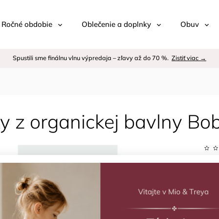
 / Ročné obdobie
Oblečenie a doplnky
Obuv
Spustili sme finálnu vlnu výpredaja – zľavy až do 70 %.
Zistiť viac →
y z organickej bavlny Bob
Kód:
Znač
–