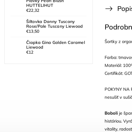
Plavky Pearl Blush
HUTTELIHUT
Popi
€22,32
Šiltovka Danny Tuscany
Podrobn
Rose/Pale Tuscany Liewood
€13,50
Šortky z orga
Čiapka Gina Golden Caramel
Liewood
€12
Farba: tmavo
Materiál: 10
Certifikát: GO
POKYNY NA PRA
nesušiť v suši
Boboli
je špa
históriou. Vyr
vitality, rado