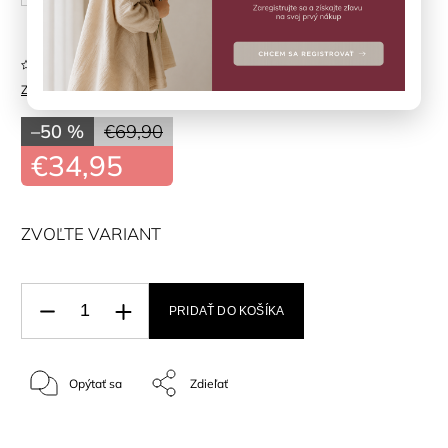
Neohodnotené
Značka:
MINYMO
–50 %
€69,90
€34,95
ZVOĽTE VARIANT
PRIDAŤ DO KOŠÍKA
Opýtať sa
Zdieľať