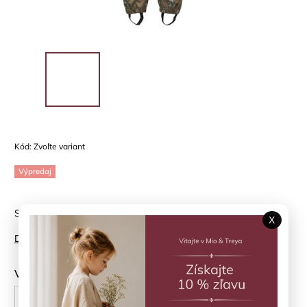
Kód:
Zvoľte variant
Výpredaj
Softshellový overal Cub Minymo
X
Detailné informácie
Veľkosť
74 cm
80 cm
86 cm