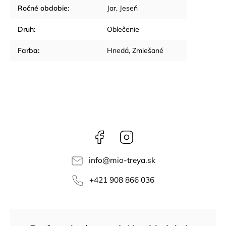
Ročné obdobie
:
Jar
,
Jeseň
Druh
:
Oblečenie
Farba
:
Hnedá
,
Zmiešané
Facebook
Instagram
info
@
mio-treya.sk
+421 908 866 036