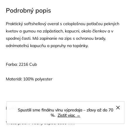
Podrobný popis
Praktický softshellový overal s celoplošnou potlačou pekných
kvetov a gumou na zápästiach, kapucni, okolo členkov a v
spodnej časti. Má zapínanie na zips s ochranou brady,
odnímateľnú kapucňu a popruhy na topánky.
Farba: 2216 Cub
Materiál: 100% polyester
Funkčnosť:
Spustili sme finálnu vlnu výpredaja – zľavy až do 70
%.
Zistiť viac →
Waterproof / Vodný stĺpec: 8000 mm