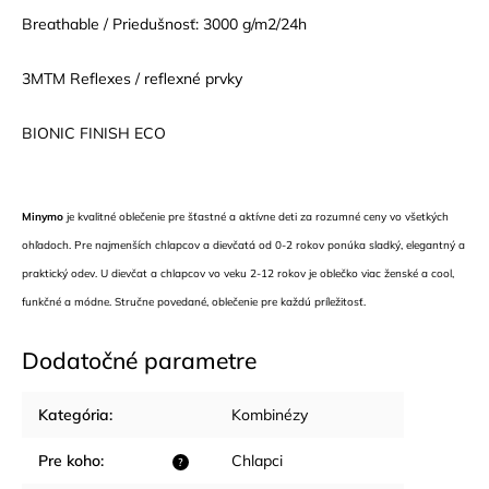
Breathable / Priedušnosť: 3000 g/m2/24h
3MTM Reflexes / reflexné prvky
BIONIC FINISH ECO
Minymo
je kvalitné oblečenie pre šťastné a aktívne deti za rozumné ceny vo všetkých
ohľadoch. Pre najmenších chlapcov a dievčatá od 0-2 rokov ponúka sladký, elegantný a
praktický odev. U dievčat a chlapcov vo veku 2-12 rokov je oblečko viac ženské a cool,
funkčné a módne. Stručne povedané, oblečenie pre každú príležitosť.
Dodatočné parametre
Kategória
:
Kombinézy
Pre koho
:
Chlapci
?