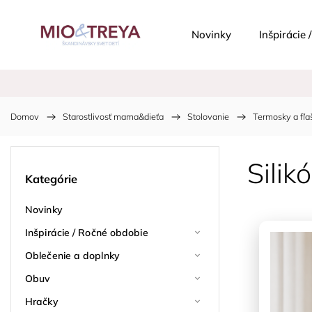
Novinky
Inšpirácie
Domov
/
Starostlivosť mama&dieťa
/
Stolovanie
/
Termosky a fľa
Sili
Kategórie
Novinky
Inšpirácie / Ročné obdobie
Oblečenie a doplnky
Obuv
Hračky