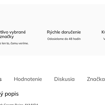
tlivo vybrané
Rýchle doručenie
K
značky
Odosielame do 48 hodín
V
len to, čomu veríme.
s
Hodnotenie
Diskusia
Značka
ý popis
žiak Cream Beige AYA&IDA