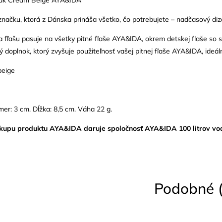
načku, ktorá z Dánska prináša všetko, čo potrebujete – nadčasový diza
a fľašu pasuje na všetky pitné fľaše AYA&IDA, okrem detskej fľaše so 
ý doplnok, ktorý zvyšuje použiteľnosť vašej pitnej fľaše AYA&IDA, ideál
beige
er: 3 cm. Dĺžka: 8,5 cm. Váha 22 g.
kupu produktu AYA&IDA daruje spoločnosť AYA&IDA 100 litrov vod
Podobné (