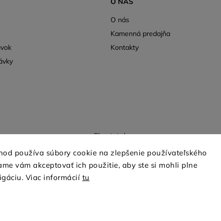
O NÁS
O nás
Kamenná predajňa
ávok
Kontakty
ávky
Shoptet.sk
hod používa súbory cookie na zlepšenie používateľského
me vám akceptovať ich použitie, aby ste si mohli plne
Copyright 2026
mio-treya.sk
. Všetky práva vyhradené.
igáciu. Viac informácií
tu
Upraviť nastavenie cookies
Grafický návrh vytvořil a nakódoval
Shoptak.cz