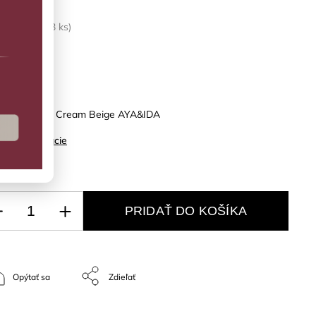
LADOM
(>3 ks)
vinka
kónový držiak Cream Beige AYA&IDA
ilné informácie
PRIDAŤ DO KOŠÍKA
Opýtať sa
Zdieľať