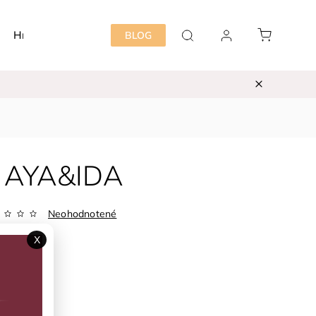
Hračky
Detská izba
Starostlivosť mama&dieť
BLOG
ge AYA&IDA
Neohodnotené
9447
X
ka:
AYA&IDA
6