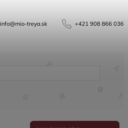
info
@
mio-treya.sk
+421 908 866 036