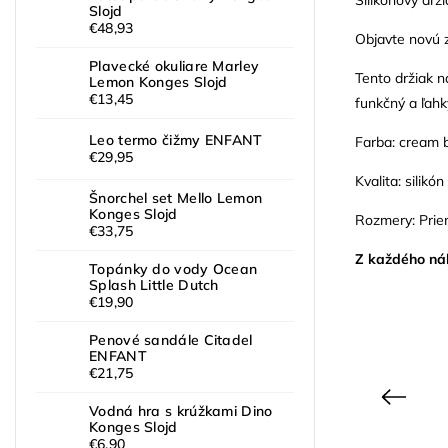
Slojd
€48,93
Objavte novú z
Plavecké okuliare Marley
Tento držiak n
Lemon Konges Slojd
€13,45
funkčný a ľahk
Leo termo čižmy ENFANT
Farba: cream 
€29,95
Kvalita: silikón
Šnorchel set Mello Lemon
Konges Slojd
Rozmery: Priem
€33,75
Z každého ná
Topánky do vody Ocean
Splash Little Dutch
€19,90
Penové sandále Citadel
ENFANT
€21,75
Previous
Vodná hra s krúžkami Dino
Konges Slojd
€6,90