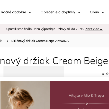
 / Ročné obdobie
Oblečenie a doplnky
Obuv
Spustili sme finálnu vlnu výpredaja – zľavy až do 70 %.
Zistiť viac →
še
/
Silikónový držiak Cream Beige AYA&IDA
kónový držiak Cream Bei
Kód:
Znač
€