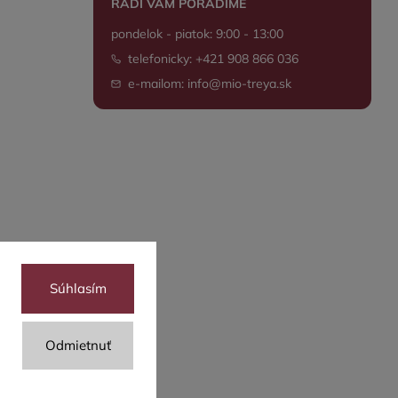
RADI VÁM PORADÍME
pondelok - piatok: 9:00 - 13:00
telefonicky: +421 908 866 036
e-mailom: info@mio-treya.sk
Súhlasím
Odmietnuť