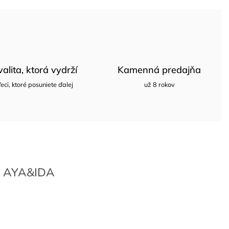
valita, ktorá vydrží
Kamenná predajňa
eci, ktoré posuniete ďalej
už 8 rokov
AYA&IDA