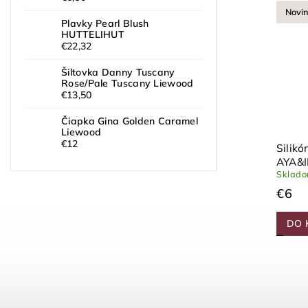
Novinka
Novi
Plavky Pearl Blush
HUTTELIHUT
€22,32
Šiltovka Danny Tuscany
Rose/Pale Tuscany Liewood
€13,50
Čiapka Gina Golden Caramel
Liewood
€12
Silikónový držiak Soft Rose
Silikó
AYA&IDA
AYA&
Skladom
(>3 ks)
Sklad
€6
€6
DO KOŠÍKA
DO 