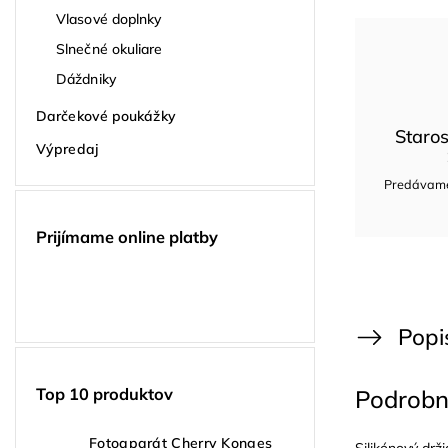
Vlasové doplnky
Slnečné okuliare
Dáždniky
Darčekové poukážky
Staros
Výpredaj
Predávame 
Prijímame online platby
Popi
Top 10 produktov
Podrobn
Fotoaparát Cherry Konges
Silikónový dr