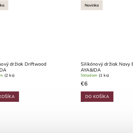
nka
Novinka
nový držiak Driftwood
Silikónový držiak Navy 
IDA
AYA&IDA
om
(2 ks)
Skladom
(1 ks)
€6
KOŠÍKA
DO KOŠÍKA