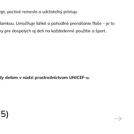
jn, poctivé remeslo a udržateľný prístup.
slamkou. Umožňuje ľahké a pohodlné prenášanie fľaše – je to
ny pre dospelých aj deti na každodenné použitie a šport.
y deťom v núdzi prostredníctvom UNICEF-u.
5)
Next