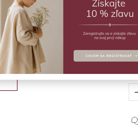
SK
No
Sili
Deta