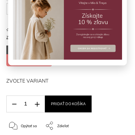
92 cm
Neohodnotené
Značka:
MINYMO
–50 %
€34,90
€17,45
ZVOĽTE VARIANT
PRIDAŤ DO KOŠÍKA
Opýtať sa
Zdieľať