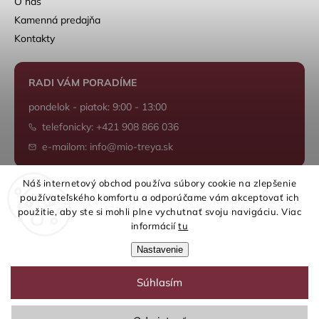
O nás
Kamenná predajňa
Kontakty
RADI VÁM PORADÍME
pondelok - piatok: 9:00 - 13:00
telefonicky: +421 908 866 036
e-mailom: info@mio-treya.sk
Náš internetový obchod používa súbory cookie na zlepšenie
používateľského komfortu a odporúčame vám akceptovať ich
Shoptet.sk
použitie, aby ste si mohli plne vychutnať svoju navigáciu. Viac
informácií
tu
Nastavenie
Súhlasím
Copyright 2026
mio-treya.sk
. Všetky práva vyhradené.
Upraviť nastavenie cookies