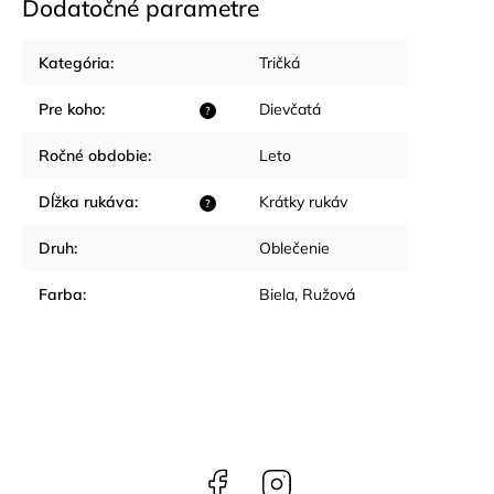
Dodatočné parametre
Kategória
:
Tričká
Pre koho
:
Dievčatá
?
Ročné obdobie
:
Leto
Dĺžka rukáva
:
Krátky rukáv
?
Druh
:
Oblečenie
Farba
:
Biela
,
Ružová
Facebook
Instagram