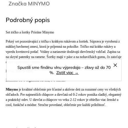
Značka
MINYMO
Podrobný popis
Set tričko a šortky Pristine Minymo
Pekný set pozostávajúci z trička s krátkym rukávom a šortiek. Súprava je vyrobená z
mäkkej bavlnenej zmesi, ktorá je príjemná na pokožke. Tričko má krátke rukávy a
vpredu kvetinovú potlač. Volány a nariasenie dodávajú dievčenský vzhľad. Zapína sa
na skryté patentky na ramene. Šortky majú v páse a na nohavičkách gumu, čo zaisťuje
dobré a pohodlné nosenie.
Spustili sme finálnu vlnu výpredaja – zľavy až do 70
Farba: 1606 pristine
%.
Zistiť viac →
Zloženie: 95% organická bavlna, 5% elastan
Minymo
je kvalitné oblečenie pre šťastné a aktívne deti za rozumné ceny vo všetkých
ohľadoch. Pre najmenších chlapcov a dievčatá od 0-2 rokov ponúka sladký, elegantný
a praktický odev. U dievčat a chlapcov vo veku 2-12 rokov je oblečko viac ženské a
cool, funkčné a módne. Stručne povedané, oblečenie pre každú príležitosť.