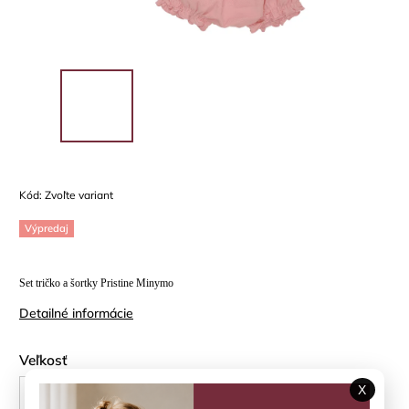
Kód:
Zvoľte variant
Výpredaj
Set tričko a šortky Pristine Minymo
Detailné informácie
Veľkosť
X
68 cm
74 cm
80 cm
86 cm