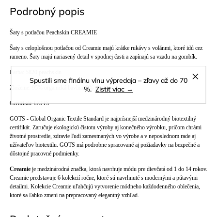
Podrobný popis
Šaty s potlačou Peachskin CREAMIE
Šaty s celoplošnou potlačou od Creamie majú krátke rukávy s volánmi, ktoré idú cez
rameno. Šaty majú nariasený detail v spodnej časti a zapínajú sa vzadu na gombík.
Farba: 5820 peachskin
Spustili sme finálnu vlnu výpredaja – zľavy až do 70
Zloženie: 95% organická bavlna, 5% elastan
%.
Zistiť viac →
Certifikát: GOTS
GOTS - Global Organic Textile Standard je najprísnejší medzinárodný biotextilný
certifikát. Zaručuje ekologickú čistotu výroby aj konečného výrobku, pričom chrámi
životné prostredie, zdravie ľudí zamestnaných vo výrobe a v neposlednom rade aj
užívateľov biotextilu. GOTS má podrobne spracované aj požiadavky na bezpečné a
dôstojné pracovné podmienky.
Creamie
je medzinárodná značka, ktorá navrhuje módu pre dievčatá od 1 do 14 rokov.
Creamie predstavuje 6 kolekcií ročne, ktoré sú navrhnuté s modernými a pútavými
detailmi. Kolekcie Creamie uľahčujú vytvorenie módneho každodenného oblečenia,
ktoré sa ľahko zmení na prepracovaný elegantný vzhľad.