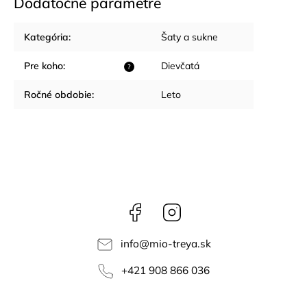
Dodatočné parametre
Kategória
:
Šaty a sukne
Pre koho
:
Dievčatá
?
Ročné obdobie
:
Leto
Facebook
Instagram
info
@
mio-treya.sk
+421 908 866 036