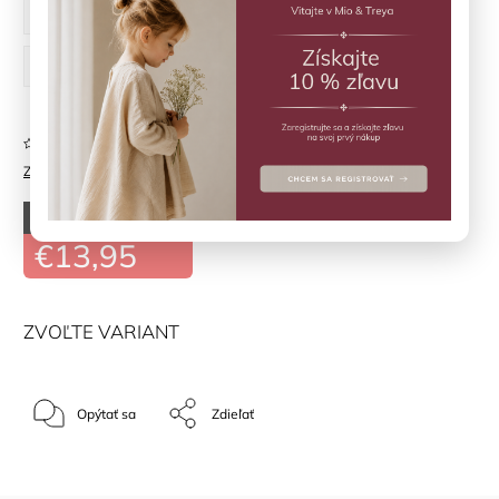
86 cm
92 cm
98 cm
104 cm
110 cm
Neohodnotené
Značka:
CREAMIE
–50 %
€27,90
€13,95
ZVOĽTE VARIANT
Opýtať sa
Zdieľať