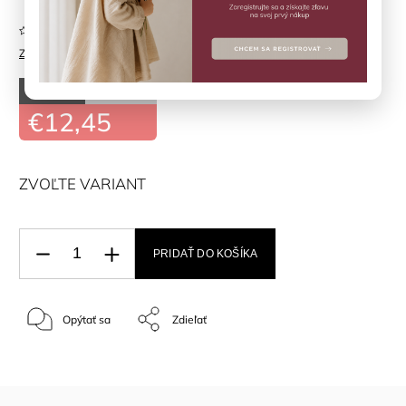
Neohodnotené
Značka:
Fixoni
–50 %
€24,90
€12,45
ZVOĽTE VARIANT
PRIDAŤ DO KOŠÍKA
Opýtať sa
Zdieľať