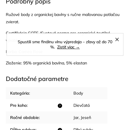
Podrobný popis
Ružové body z organickej bavlny s ručne maľovanou potlačou
zvierat.
Certifikácia GOTS (Svetová norma pre organické textilné
výrobky).
Spustili sme finálnu vlnu výpredaja – zľavy až do 70
%.
Zistiť viac →
Farba: Cameo Rose
Zloženie: 95% organická bavlna, 5% elastan
Dodatočné parametre
Kategória
:
Body
Pre koho
:
Dievčatá
?
Ročné obdobie
:
Jar
,
Jeseň
Dĺžka rukáva
:
Dlhý rukáv