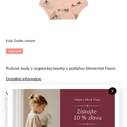
Kód:
Zvoľte variant
Výpredaj
Ružové body z organickej bavlny s potlačou Elemental Fixoni
Detailné informácie
X
Veľkosť
56 cm
68 cm
74 cm
80 cm
86 cm