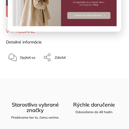
–50 %
€26,90
€13,45
VYPREDANÉ
Detailné informácie
Opýtať sa
Zdieľať
Starostlivo vybrané
Rýchle doručenie
značky
Odosielame do 48 hodín
Predávame len to, čomu veríme.