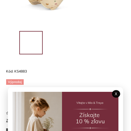
Kód:
KS4883
Výpredaj
X
Položka bola vypredaná…
Neohodnotené
Značka:
KONGES SLOJD