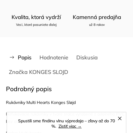
Kvalita, ktorá vydrží
Kamenná predajňa
Veci, ktoré posuniete ďalej
už 8 rokov
Popis
Hodnotenie
Diskusia
Značka
KONGES SLOJD
Podrobný popis
Rukávniky Multi Hearts Konges Sløjd
Nafukovacie rukávniky v tvare srdca vyrobené z odolného PVC
Spustili sme finálnu vlnu výpredaja – zľavy až do 70
bez obsahu ftalátov.
%.
Zistiť viac →
Farba: Multi hearts