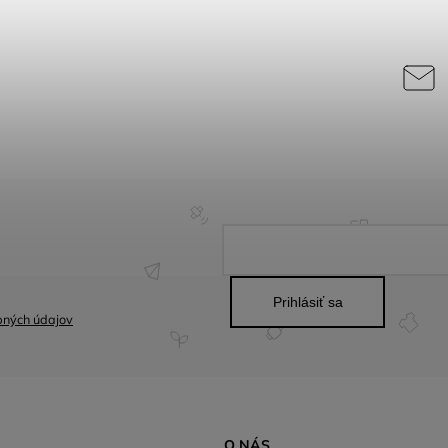
Prihlásiť sa
bných údajov
O NÁS