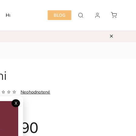
Hračky
Detská izba
Starostlivosť mama&dieť
BLOG
ni
Neohodnotené
Zvoľte variant
X
ka:
Fixoni
29,90