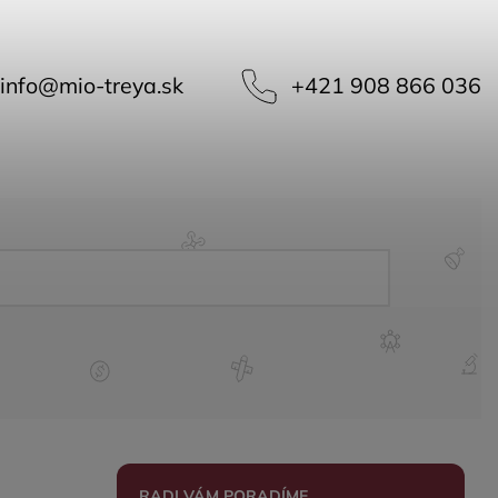
info
@
mio-treya.sk
+421 908 866 036
RADI VÁM PORADÍME