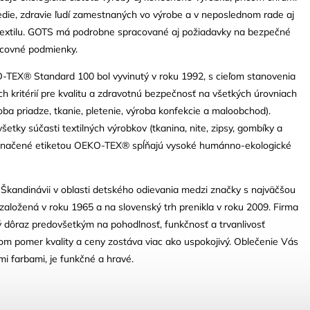
edie, zdravie ľudí zamestnaných vo výrobe a v neposlednom rade aj
otextilu. GOTS má podrobne spracované aj požiadavky na bezpečné
acovné podmienky.
TEX® Standard 100 bol vyvinutý v roku 1992, s cieľom stanovenia
 kritérií pre kvalitu a zdravotnú bezpečnosť na všetkých úrovniach
oba priadze, tkanie, pletenie, výroba konfekcie a maloobchod).
šetky súčasti textilných výrobkov (tkanina, nite, zipsy, gombíky a
e označené etiketou OEKO-TEX® spĺňajú vysoké humánno-ekologické
 Škandinávii v oblasti detského odievania medzi značky s najväčšou
založená v roku 1965 a na slovenský trh prenikla v roku 2009. Firma
ý dôraz predovšetkým na pohodlnosť, funkčnosť a trvanlivosť
tom pomer kvality a ceny zostáva viac ako uspokojivý. Oblečenie Vás
i farbami, je funkčné a hravé.