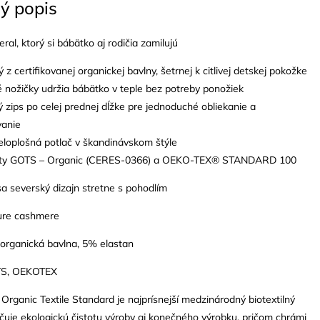
ý popis
ral, ktorý si bábätko aj rodičia zamilujú
 z certifikovanej organickej bavlny, šetrnej k citlivej detskej pokožke
 nožičky udržia bábätko v teple bez potreby ponožiek
ý zips po celej prednej dĺžke pre jednoduché obliekanie a
vanie
eloplošná potlač v škandinávskom štýle
káty GOTS – Organic (CERES-0366) a OEKO-TEX® STANDARD 100
a severský dizajn stretne s pohodlím
ure cashmere
 organická bavlna, 5% elastan
OTS, OEKOTEX
Organic Textile Standard je najprísnejší medzinárodný biotextilný
ručuje ekologickú čistotu výroby aj konečného výrobku, pričom chrámi