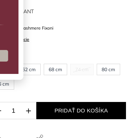
ĽTE VARIANT
mko Pure Cashmere Fixoni
ilné informácie
kosť
6 cm
62 cm
68 cm
74 cm
80 cm
6 cm
PRIDAŤ DO KOŠÍKA