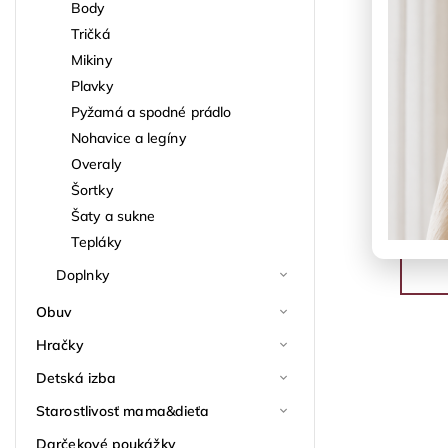
Body
Tričká
Mikiny
Plavky
Pyžamá a spodné prádlo
Nohavice a legíny
Overaly
Šortky
Šaty a sukne
Tepláky
Doplnky
Obuv
Hračky
Detská izba
Starostlivosť mama&dieťa
Darčekové poukážky