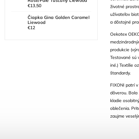
Rose/Pale Tuscany Liewood
€13,50
životné prostr
užívateľov bi
Čiapka Gina Golden Caramel
a dôstojné pr
Liewood
€12
Oekotex OEKO-
medzinárodných
produkcie (výr
Testované sú v
iné.) Textíli
štandardy.
FIXONI patrí v
dôverou. Bola 
kladie osobitn
oblečenia. Pri
zaujme veselým