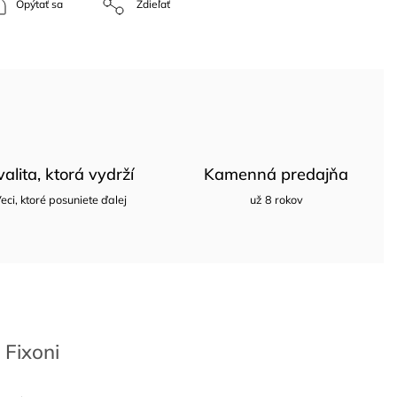
Opýtať sa
Zdieľať
valita, ktorá vydrží
Kamenná predajňa
eci, ktoré posuniete ďalej
už 8 rokov
Fixoni