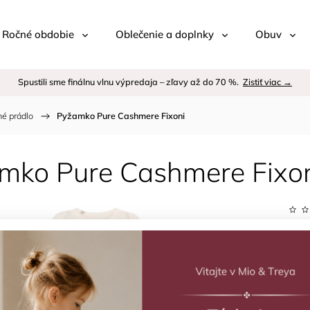
 / Ročné obdobie
Oblečenie a doplnky
Obuv
Spustili sme finálnu vlnu výpredaja – zľavy až do 70 %.
Zistiť viac →
é prádlo
/
Pyžamko Pure Cashmere Fixoni
mko Pure Cashmere Fixo
Kód:
Znač
€