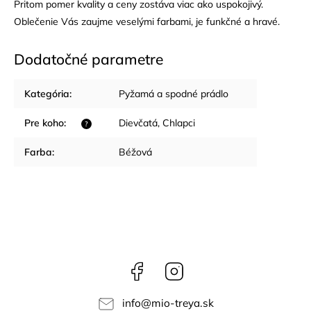
Pritom pomer kvality a ceny zostáva viac ako uspokojivý.
Oblečenie Vás zaujme veselými farbami, je funkčné a hravé.
Dodatočné parametre
Kategória
:
Pyžamá a spodné prádlo
Pre koho
:
Dievčatá
,
Chlapci
?
Farba
:
Béžová
Facebook
Instagram
info
@
mio-treya.sk