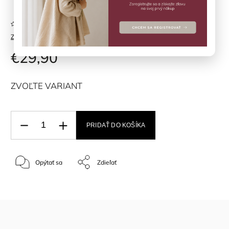
Neohodnotené
Značka:
Fixoni
€29,90
ZVOĽTE VARIANT
PRIDAŤ DO KOŠÍKA
Opýtať sa
Zdieľať