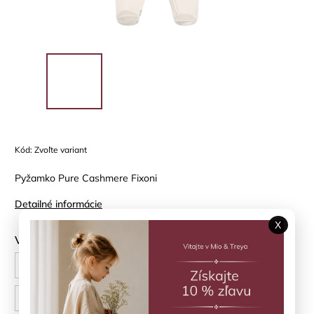
Kód:
Zvoľte variant
Pyžamko Pure Cashmere Fixoni
Detailné informácie
X
Veľkosť
56 cm
62 cm
68 cm
74 cm
80 cm
86 cm