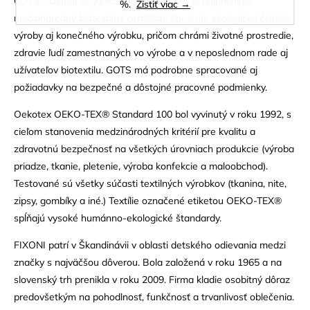
GOTS - Global Organic Textile Standard je najprísnejší
%.
Zistiť viac →
medzinárodný biotextilný certifikát. Zaručuje ekologickú čistotu
výroby aj konečného výrobku, pričom chrámi životné prostredie,
zdravie ľudí zamestnaných vo výrobe a v neposlednom rade aj
užívateľov biotextilu. GOTS má podrobne spracované aj
požiadavky na bezpečné a dôstojné pracovné podmienky.
Oekotex OEKO-TEX® Standard 100 bol vyvinutý v roku 1992, s
cieľom stanovenia medzinárodných kritérií pre kvalitu a
zdravotnú bezpečnosť na všetkých úrovniach produkcie (výroba
priadze, tkanie, pletenie, výroba konfekcie a maloobchod).
Testované sú všetky súčasti textilných výrobkov (tkanina, nite,
zipsy, gombíky a iné.) Textílie označené etiketou OEKO-TEX®
spĺňajú vysoké humánno-ekologické štandardy.
FIXONI patrí v Škandinávii v oblasti detského odievania medzi
značky s najväčšou dôverou. Bola založená v roku 1965 a na
slovenský trh prenikla v roku 2009. Firma kladie osobitný dôraz
predovšetkým na pohodlnosť, funkčnosť a trvanlivosť oblečenia.