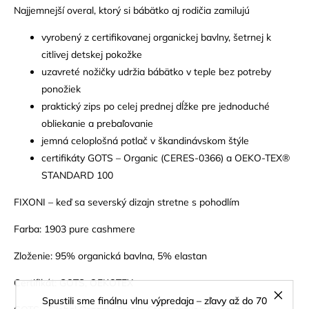
Najjemnejší overal, ktorý si bábätko aj rodičia zamilujú
vyrobený z certifikovanej organickej bavlny, šetrnej k
citlivej detskej pokožke
uzavreté nožičky udržia bábätko v teple bez potreby
ponožiek
praktický zips po celej prednej dĺžke pre jednoduché
obliekanie a prebaľovanie
jemná celoplošná potlač v škandinávskom štýle
certifikáty GOTS – Organic (CERES-0366) a OEKO-TEX®
STANDARD 100
FIXONI – keď sa severský dizajn stretne s pohodlím
Farba: 1903 pure cashmere
Zloženie: 95% organická bavlna, 5% elastan
Certifikát: GOTS, OEKOTEX
Spustili sme finálnu vlnu výpredaja – zľavy až do 70