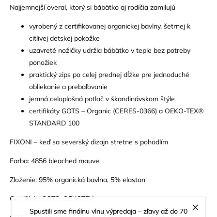
Najjemnejší overal, ktorý si bábätko aj rodičia zamilujú
vyrobený z certifikovanej organickej bavlny, šetrnej k
citlivej detskej pokožke
uzavreté nožičky udržia bábätko v teple bez potreby
ponožiek
praktický zips po celej prednej dĺžke pre jednoduché
obliekanie a prebaľovanie
jemná celoplošná potlač v škandinávskom štýle
certifikáty GOTS – Organic (CERES-0366) a OEKO-TEX®
STANDARD 100
FIXONI – keď sa severský dizajn stretne s pohodlím
Farba: 4856 bleached mauve
Zloženie: 95% organická bavlna, 5% elastan
Certifikát: GOTS, OEKOTEX
Spustili sme finálnu vlnu výpredaja – zľavy až do 70