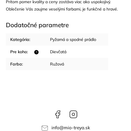
Pritom pomer kvality a ceny zostáva viac ako uspokojivý.
Oblečenie Vás zaujme veselými farbami, je funkčné a hravé.
Dodatočné parametre
Kategória
:
Pyžamá a spodné prádlo
Pre koho
:
Dievčatá
?
Farba
:
Ružová
Facebook
Instagram
info
@
mio-treya.sk