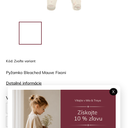
Kód:
Zvoľte variant
Pyžamko Bleached Mauve Fixoni
Detailné informácie
X
Veľkosť
56 cm
62 cm
68 cm
74 cm
80 cm
86 cm