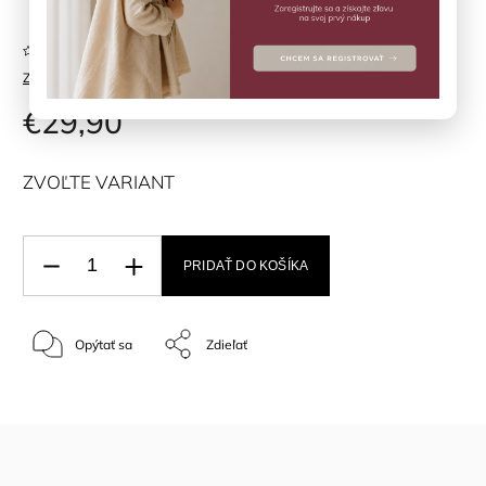
Neohodnotené
Značka:
Fixoni
€29,90
ZVOĽTE VARIANT
PRIDAŤ DO KOŠÍKA
Opýtať sa
Zdieľať