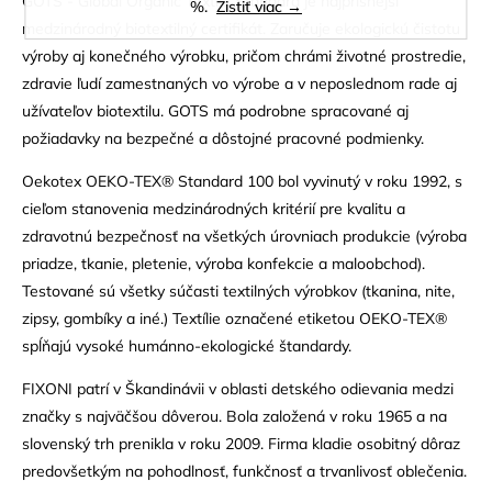
GOTS - Global Organic Textile Standard je najprísnejší
%.
Zistiť viac →
medzinárodný biotextilný certifikát. Zaručuje ekologickú čistotu
výroby aj konečného výrobku, pričom chrámi životné prostredie,
zdravie ľudí zamestnaných vo výrobe a v neposlednom rade aj
užívateľov biotextilu. GOTS má podrobne spracované aj
požiadavky na bezpečné a dôstojné pracovné podmienky.
Oekotex OEKO-TEX® Standard 100 bol vyvinutý v roku 1992, s
cieľom stanovenia medzinárodných kritérií pre kvalitu a
zdravotnú bezpečnosť na všetkých úrovniach produkcie (výroba
priadze, tkanie, pletenie, výroba konfekcie a maloobchod).
Testované sú všetky súčasti textilných výrobkov (tkanina, nite,
zipsy, gombíky a iné.) Textílie označené etiketou OEKO-TEX®
spĺňajú vysoké humánno-ekologické štandardy.
FIXONI patrí v Škandinávii v oblasti detského odievania medzi
značky s najväčšou dôverou. Bola založená v roku 1965 a na
slovenský trh prenikla v roku 2009. Firma kladie osobitný dôraz
predovšetkým na pohodlnosť, funkčnosť a trvanlivosť oblečenia.