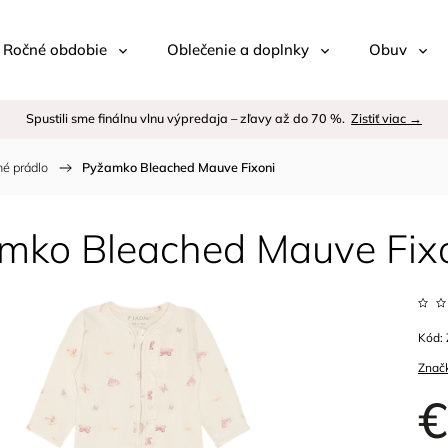
 / Ročné obdobie
Oblečenie a doplnky
Obuv
Spustili sme finálnu vlnu výpredaja – zľavy až do 70 %.
Zistiť viac →
é prádlo
/
Pyžamko Bleached Mauve Fixoni
mko Bleached Mauve Fix
Kód:
Znač
€