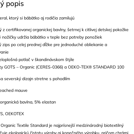
ý popis
ral, ktorý si bábätko aj rodičia zamilujú
 z certifikovanej organickej bavlny, šetrnej k citlivej detskej pokožke
 nožičky udržia bábätko v teple bez potreby ponožiek
ý zips po celej prednej dĺžke pre jednoduché obliekanie a
vanie
eloplošná potlač v škandinávskom štýle
káty GOTS – Organic (CERES-0366) a OEKO-TEX® STANDARD 100
a severský dizajn stretne s pohodlím
leached mauve
 organická bavlna, 5% elastan
OTS, OEKOTEX
Organic Textile Standard je najprísnejší medzinárodný biotextilný
ručuje ekologickú čistotu výroby aj konečného výrobku, pričom chrámi