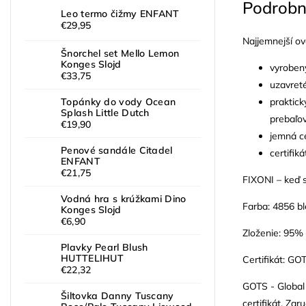
Podrobn
Leo termo čižmy ENFANT
€29,95
Najjemnejší ove
Šnorchel set Mello Lemon
Konges Slojd
vyrobený
€33,75
uzavreté
praktick
Topánky do vody Ocean
Splash Little Dutch
prebaľo
€19,90
jemná c
Penové sandále Citadel
certifi
ENFANT
€21,75
FIXONI – keď s
Vodná hra s krúžkami Dino
Farba: 4856 b
Konges Slojd
€6,90
Zloženie: 95%
Plavky Pearl Blush
HUTTELIHUT
Certifikát: G
€22,32
GOTS - Global 
Šiltovka Danny Tuscany
certifikát. Za