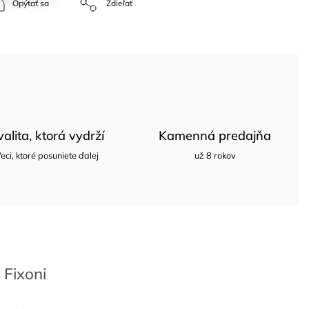
Opýtať sa
Zdieľať
valita, ktorá vydrží
Kamenná predajňa
eci, ktoré posuniete ďalej
už 8 rokov
Fixoni