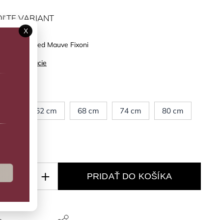
ĽTE VARIANT
X
mko Bleached Mauve Fixoni
ilné informácie
kosť
6 cm
62 cm
68 cm
74 cm
80 cm
6 cm
PRIDAŤ DO KOŠÍKA