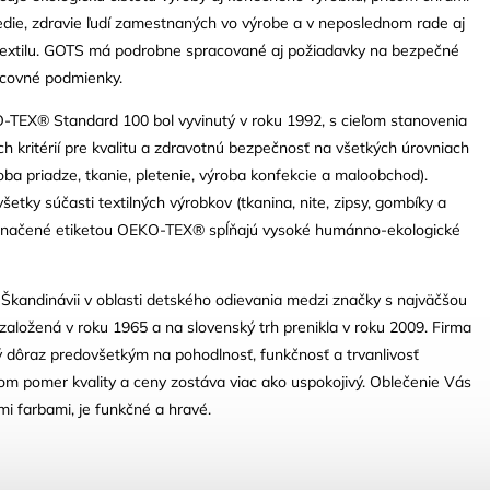
edie, zdravie ľudí zamestnaných vo výrobe a v neposlednom rade aj
otextilu. GOTS má podrobne spracované aj požiadavky na bezpečné
acovné podmienky.
TEX® Standard 100 bol vyvinutý v roku 1992, s cieľom stanovenia
 kritérií pre kvalitu a zdravotnú bezpečnosť na všetkých úrovniach
oba priadze, tkanie, pletenie, výroba konfekcie a maloobchod).
šetky súčasti textilných výrobkov (tkanina, nite, zipsy, gombíky a
e označené etiketou OEKO-TEX® spĺňajú vysoké humánno-ekologické
 Škandinávii v oblasti detského odievania medzi značky s najväčšou
založená v roku 1965 a na slovenský trh prenikla v roku 2009. Firma
ý dôraz predovšetkým na pohodlnosť, funkčnosť a trvanlivosť
tom pomer kvality a ceny zostáva viac ako uspokojivý. Oblečenie Vás
i farbami, je funkčné a hravé.