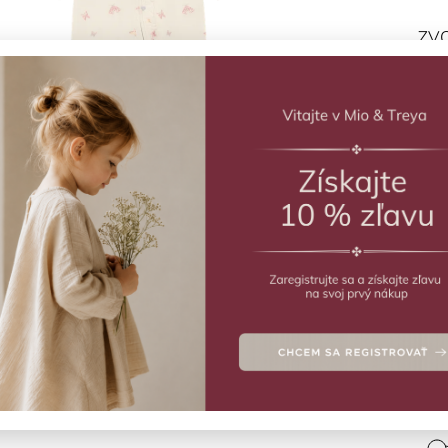
ZVO
Pyža
Deta
Veľ
5
8