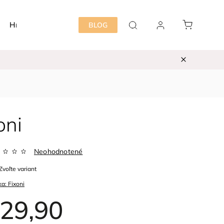
Hračky
Detská izba
Starostlivosť mama&dieť
BLOG
oni
Neohodnotené
Zvoľte variant
ka:
Fixoni
29,90