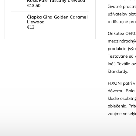
Rose/Pale Tuscany Liewood
€13,50
životné prostr
užívateľov bi
Čiapka Gina Golden Caramel
a dôstojné pr
Liewood
€12
Oekotex OEKO-
medzinárodných
produkcie (výr
Testované sú v
iné.) Textíli
štandardy.
FIXONI patrí v
dôverou. Bola 
kladie osobitn
oblečenia. Pri
zaujme veselým