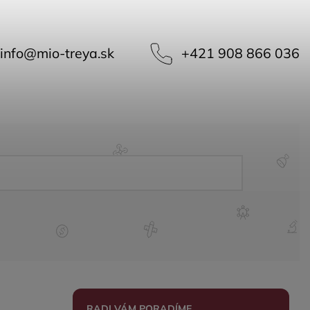
info
@
mio-treya.sk
+421 908 866 036
RADI VÁM PORADÍME