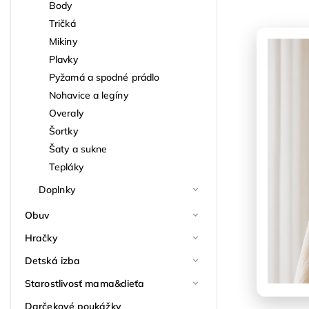
Body
Tričká
Mikiny
Plavky
Pyžamá a spodné prádlo
Nohavice a legíny
Overaly
Šortky
Šaty a sukne
Tepláky
Doplnky
Obuv
Hračky
Detská izba
Starostlivosť mama&dieťa
Darčekové poukážky