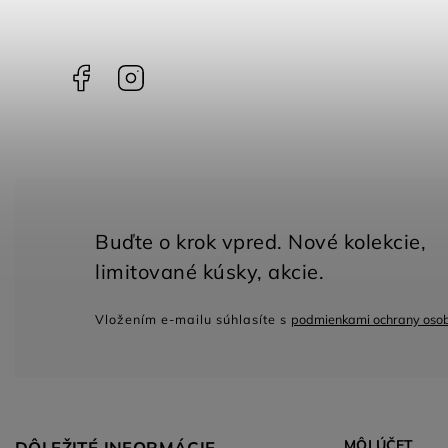
Facebook
Instagram
Vložením e-mailu súhlasíte s
podmienkami ochrany oso
MÔJ ÚČET
DÔLEŽITÉ INFORMÁCIE