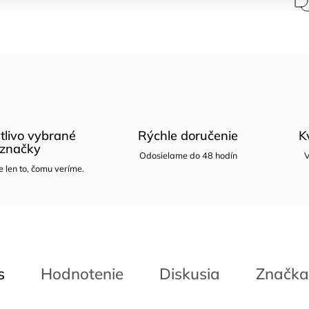
tlivo vybrané
Rýchle doručenie
K
značky
Odosielame do 48 hodín
V
len to, čomu veríme.
s
Hodnotenie
Diskusia
Značka