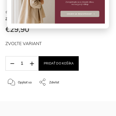
Neohodnotené
Značka:
Fixoni
€29,90
ZVOĽTE VARIANT
PRIDAŤ DO KOŠÍKA
Opýtať sa
Zdieľať