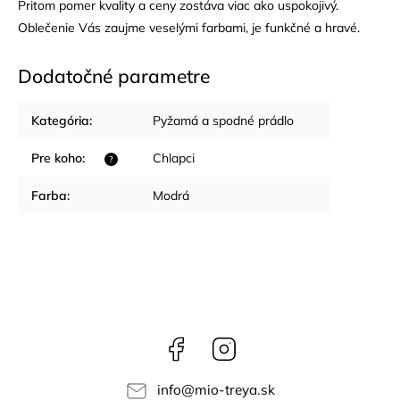
Pritom pomer kvality a ceny zostáva viac ako uspokojivý.
Oblečenie Vás zaujme veselými farbami, je funkčné a hravé.
Dodatočné parametre
Kategória
:
Pyžamá a spodné prádlo
Pre koho
:
Chlapci
?
Farba
:
Modrá
Facebook
Instagram
info
@
mio-treya.sk