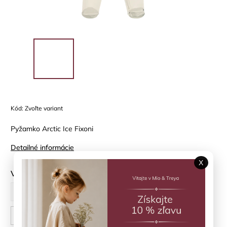
Kód:
Zvoľte variant
Pyžamko Arctic Ice Fixoni
Detailné informácie
X
Veľkosť
56 cm
62 cm
68 cm
74 cm
80 cm
86 cm