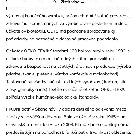
GOTS - Global Organic Textile Standard je najprísnejší
%.
Zistiť viac →
medzinárodný biotextilný certifikát. Zaručuje ekologickú čistotu
výroby aj konečného výrobku, pričom chrámi životné prostredie,
zdravie ľudí zamestnaných vo výrobe a v neposlednom rade aj
užívateľov biotextilu. GOTS má podrobne spracované aj
požiadavky na bezpečné a dôstojné pracovné podmienky.
Oekotex OEKO-TEX® Standard 100 bol vyvinutý v roku 1992, s
cieľom stanovenia medzinárodných kritérií pre kvalitu a
zdravotnú bezpečnosť na všetkých úrovniach produkcie (výroba
priadze, tkanie, pletenie, výroba konfekcie a maloobchod).
Testované sú všetky súčasti textilných výrobkov (tkanina, nite,
zipsy, gombíky a iné.) Textílie označené etiketou OEKO-TEX®
spĺňajú vysoké humánno-ekologické štandardy.
FIXONI patrí v Škandinávii v oblasti detského odievania medzi
značky s najväčšou dôverou. Bola založená v roku 1965 a na
slovenský trh prenikla v roku 2009. Firma kladie osobitný dôraz
predovšetkým na pohodlnosť, funkčnosť a trvanlivosť oblečenia.