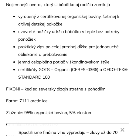
Najjemnejší overal, ktorý si bábätko aj rodičia zamilujú
vyrobený z certifikovanej organickej bavlny, šetrnej k
citlivej detskej pokožke
uzavreté nožičky udržia bábätko v teple bez potreby
ponožiek
praktický zips po celej prednej dĺžke pre jednoduché
obliekanie a prebaľovanie
jemná celoplošná potlač v škandinávskom štýle
certifikáty GOTS – Organic (CERES-0366) a OEKO-TEX®
STANDARD 100
FIXONI – keď sa severský dizajn stretne s pohodlím
Farba: 7111 arctic ice
Zloženie: 95% organická bavlna, 5% elastan
Certifikát: GOTS, OEKOTEX
Spustili sme finálnu vlnu výpredaja – zľavy až do 70