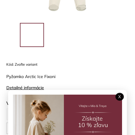
Kód:
Zvoľte variant
Pyžamko Arctic Ice Fixoni
Detailné informácie
X
Veľkosť
56 cm
62 cm
68 cm
74 cm
80 cm
86 cm