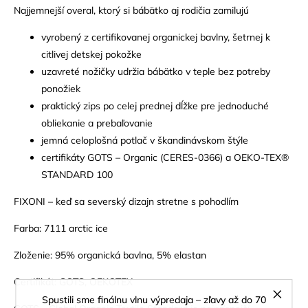
Najjemnejší overal, ktorý si bábätko aj rodičia zamilujú
vyrobený z certifikovanej organickej bavlny, šetrnej k
citlivej detskej pokožke
uzavreté nožičky udržia bábätko v teple bez potreby
ponožiek
praktický zips po celej prednej dĺžke pre jednoduché
obliekanie a prebaľovanie
jemná celoplošná potlač v škandinávskom štýle
certifikáty GOTS – Organic (CERES-0366) a OEKO-TEX®
STANDARD 100
FIXONI – keď sa severský dizajn stretne s pohodlím
Farba: 7111 arctic ice
Zloženie: 95% organická bavlna, 5% elastan
Certifikát: GOTS, OEKOTEX
Spustili sme finálnu vlnu výpredaja – zľavy až do 70