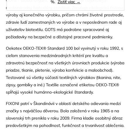
GOTS - Global Organic Textile Standard je najprísnejší
%.
Zistiť viac →
medzinárodný biotextilný certifikát. Zaručuje ekologickú čistotu
výroby aj konečného výrobku, pričom chrámi životné prostredie,
zdravie ľudí zamestnaných vo výrobe a v neposlednom rade aj
užívateľov biotextilu. GOTS má podrobne spracované aj
požiadavky na bezpečné a dôstojné pracovné podmienky.
Oekotex OEKO-TEX® Standard 100 bol vyvinutý v roku 1992, s
cieľom stanovenia medzinárodných kritérií pre kvalitu a
zdravotnú bezpečnosť na všetkých úrovniach produkcie (výroba
priadze, tkanie, pletenie, výroba konfekcie a maloobchod).
Testované sú všetky súčasti textilných výrobkov (tkanina, nite,
zipsy, gombíky a iné.) Textílie označené etiketou OEKO-TEX®
spĺňajú vysoké humánno-ekologické štandardy.
FIXONI patrí v Škandinávii v oblasti detského odievania medzi
značky s najväčšou dôverou. Bola založená v roku 1965 a na
slovenský trh prenikla v roku 2009. Firma kladie osobitný dôraz
predovšetkým na pohodlnosť, funkčnosť a trvanlivosť oblečenia.