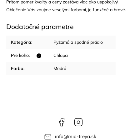
Pritom pomer kvality a ceny zostáva viac ako uspokojivý.
Oblečenie Vás zaujme veselými farbami, je funkčné a hravé.
Dodatočné parametre
Kategória
:
Pyžamá a spodné prádlo
Pre koho
:
Chlapci
?
Farba
:
Modrá
Facebook
Instagram
info
@
mio-treya.sk