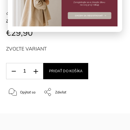
Neohodnotené
Značka:
Fixoni
€29,90
ZVOĽTE VARIANT
PRIDAŤ DO KOŠÍKA
Opýtať sa
Zdieľať