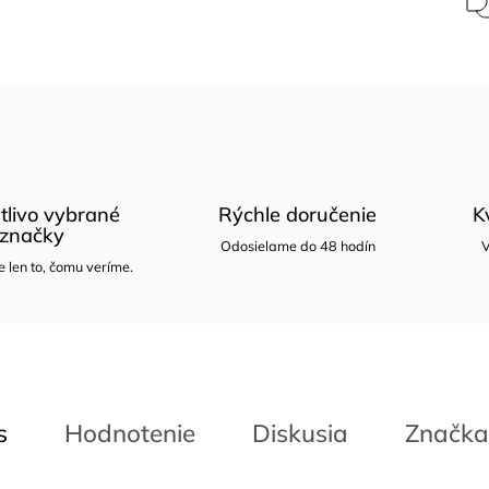
tlivo vybrané
Rýchle doručenie
K
značky
Odosielame do 48 hodín
V
len to, čomu veríme.
s
Hodnotenie
Diskusia
Značka