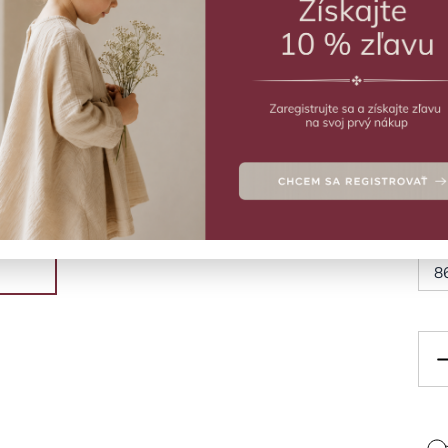
ZVO
Pyža
Deta
Veľ
5
8