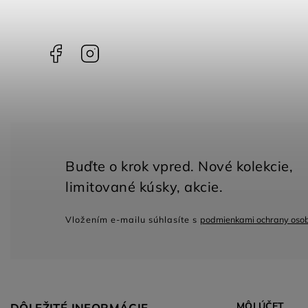
Facebook
Instagram
Vložením e-mailu súhlasíte s
podmienkami ochrany oso
MÔJ ÚČET
DÔLEŽITÉ INFORMÁCIE