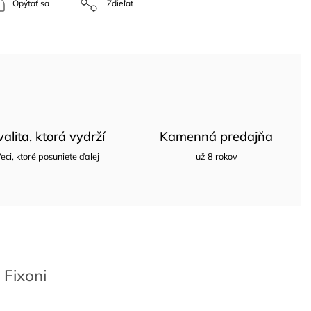
Opýtať sa
Zdieľať
valita, ktorá vydrží
Kamenná predajňa
eci, ktoré posuniete ďalej
už 8 rokov
Fixoni