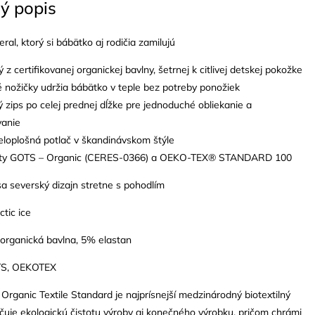
ý popis
ral, ktorý si bábätko aj rodičia zamilujú
 z certifikovanej organickej bavlny, šetrnej k citlivej detskej pokožke
 nožičky udržia bábätko v teple bez potreby ponožiek
ý zips po celej prednej dĺžke pre jednoduché obliekanie a
vanie
eloplošná potlač v škandinávskom štýle
káty GOTS – Organic (CERES-0366) a OEKO-TEX® STANDARD 100
a severský dizajn stretne s pohodlím
ctic ice
 organická bavlna, 5% elastan
OTS, OEKOTEX
Organic Textile Standard je najprísnejší medzinárodný biotextilný
ručuje ekologickú čistotu výroby aj konečného výrobku, pričom chrámi