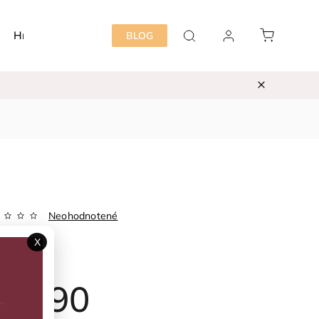
Hračky
Detská izba
Starostlivosť mama&dieť
BLOG
Neohodnotené
Zvoľte variant
X
ka:
Fixoni
29,90