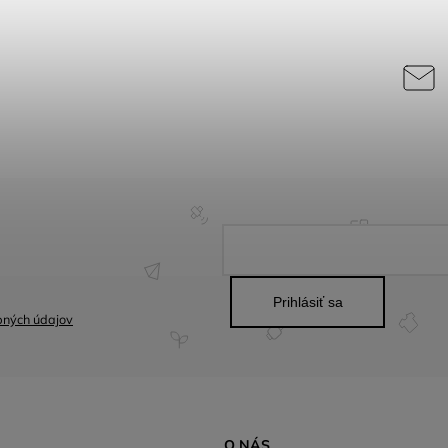
Prihlásiť sa
bných údajov
O NÁS