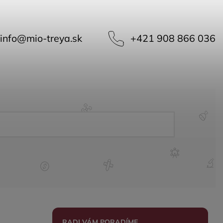
info
@
mio-treya.sk
+421 908 866 036
RADI VÁM PORADÍME