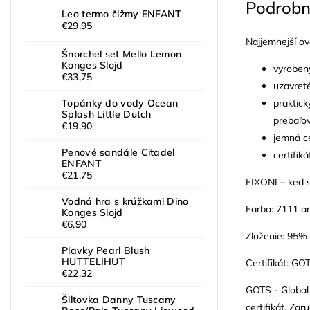
Podrobn
Leo termo čižmy ENFANT
€29,95
Najjemnejší ove
Šnorchel set Mello Lemon
Konges Slojd
vyrobený
€33,75
uzavreté
praktick
Topánky do vody Ocean
Splash Little Dutch
prebaľo
€19,90
jemná c
Penové sandále Citadel
certifi
ENFANT
€21,75
FIXONI – keď s
Vodná hra s krúžkami Dino
Farba: 7111 ar
Konges Slojd
€6,90
Zloženie: 95%
Plavky Pearl Blush
HUTTELIHUT
Certifikát: G
€22,32
GOTS - Global 
Šiltovka Danny Tuscany
certifikát. Za