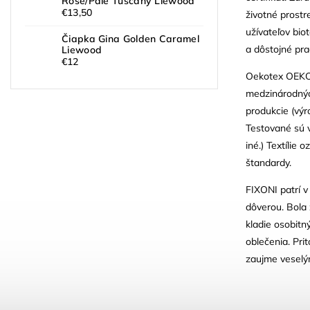
Rose/Pale Tuscany Liewood
€13,50
životné prostr
užívateľov bi
Čiapka Gina Golden Caramel
a dôstojné pr
Liewood
€12
Oekotex OEKO-
medzinárodných
produkcie (výr
Testované sú v
iné.) Textíli
štandardy.
FIXONI patrí v
dôverou. Bola 
kladie osobitn
oblečenia. Pri
zaujme veselým