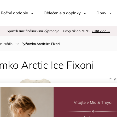
 / Ročné obdobie
Oblečenie a doplnky
Obuv
Spustili sme finálnu vlnu výpredaja – zľavy až do 70 %.
Zistiť viac →
é prádlo
/
Pyžamko Arctic Ice Fixoni
ko Arctic Ice Fixoni
Kód:
Znač
€