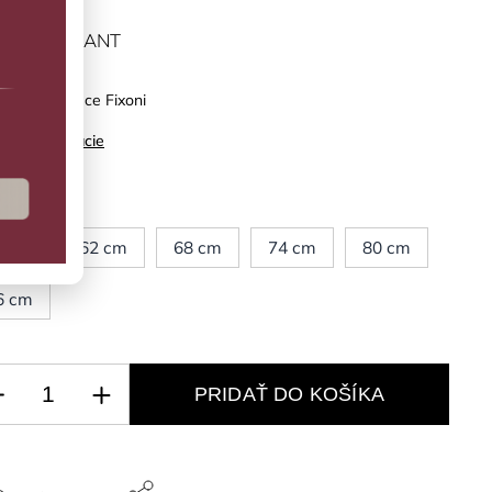
ĽTE VARIANT
mko Arctic Ice Fixoni
ilné informácie
kosť
6 cm
62 cm
68 cm
74 cm
80 cm
6 cm
PRIDAŤ DO KOŠÍKA