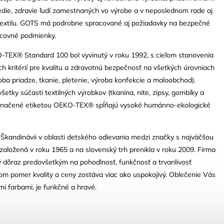
edie, zdravie ľudí zamestnaných vo výrobe a v neposlednom rade aj
otextilu. GOTS má podrobne spracované aj požiadavky na bezpečné
acovné podmienky.
TEX® Standard 100 bol vyvinutý v roku 1992, s cieľom stanovenia
 kritérií pre kvalitu a zdravotnú bezpečnosť na všetkých úrovniach
oba priadze, tkanie, pletenie, výroba konfekcie a maloobchod).
šetky súčasti textilných výrobkov (tkanina, nite, zipsy, gombíky a
e označené etiketou OEKO-TEX® spĺňajú vysoké humánno-ekologické
 Škandinávii v oblasti detského odievania medzi značky s najväčšou
založená v roku 1965 a na slovenský trh prenikla v roku 2009. Firma
ý dôraz predovšetkým na pohodlnosť, funkčnosť a trvanlivosť
tom pomer kvality a ceny zostáva viac ako uspokojivý. Oblečenie Vás
i farbami, je funkčné a hravé.