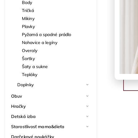
Body
Tričká
Mikiny
Plavky
Pyžamá a spodné prádlo
Nohavice a legíny
Overaly
Šortky
Šaty a sukne
Tepláky
Doplnky
Obuv
Hračky
Detská izba
Starostlivosť mama&dieťa
Darčekové poukážky