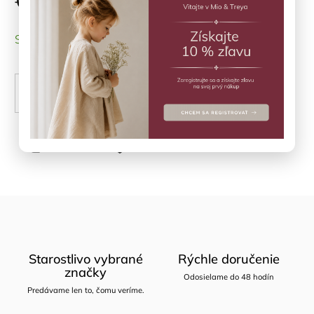
€71,50
SKLADOM
(1 ks)
PRIDAŤ DO KOŠÍKA
Opýtať sa
Zdieľať
Starostlivo vybrané
Rýchle doručenie
značky
Odosielame do 48 hodín
Predávame len to, čomu veríme.