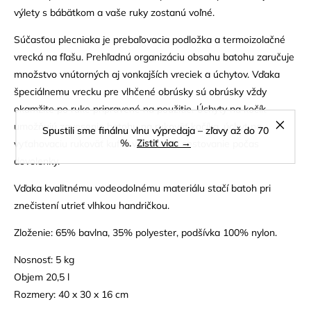
výlety s bábätkom a vaše ruky zostanú voľné.
Súčasťou plecniaka je prebaľovacia podložka a termoizolačné
vrecká na fľašu. Prehľadnú organizáciu obsahu batohu zaručuje
množstvo vnútorných aj vonkajších vreciek a úchytov. Vďaka
špeciálnemu vrecku pre vlhčené obrúsky sú obrúsky vždy
okamžite po ruke pripravené na použitie. Úchyty na kočík
umožňujú zavesenie batohu na rukoväť kočíka, úchyt na
Spustili sme finálnu vlnu výpredaja – zľavy až do 70
%.
Zistiť viac →
vyťahovaciu rukoväť kufra vám uľahčí cestovanie počas
dovolenky.
Vďaka kvalitnému vodeodolnému materiálu stačí batoh pri
znečistení utrieť vlhkou handričkou.
Zloženie: 65% bavlna, 35% polyester, podšívka 100% nylon.
Nosnosť: 5 kg
Objem 20,5 l
Rozmery: 40 x 30 x 16 cm