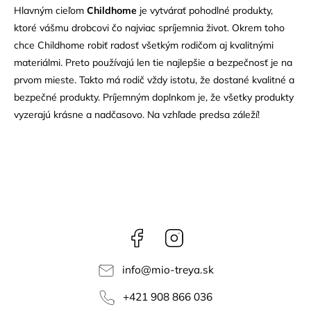
Hlavným cieľom
Childhome
je vytvárať pohodlné produkty,
ktoré vášmu drobcovi čo najviac spríjemnia život. Okrem toho
chce Childhome robiť radosť všetkým rodičom aj kvalitnými
materiálmi. Preto používajú len tie najlepšie a bezpečnosť je na
prvom mieste. Takto má rodič vždy istotu, že dostané kvalitné a
bezpečné produkty. Príjemným doplnkom je, že všetky produkty
vyzerajú krásne a nadčasovo. Na vzhľade predsa záleží!
Facebook
Instagram
info
@
mio-treya.sk
+421 908 866 036