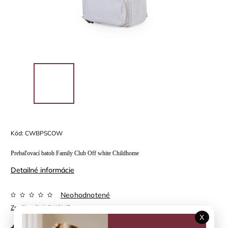
Kód:
CWBPSCOW
Prebaľovací batoh Family Club Off white Childhome
Detailné informácie
Neohodnotené
Značka:
CHILDHOME
X