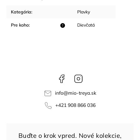
Kategória
:
Plavky
Pre koho
:
Dievčatá
?
Facebook
Instagram
info
@
mio-treya.sk
+421 908 866 036