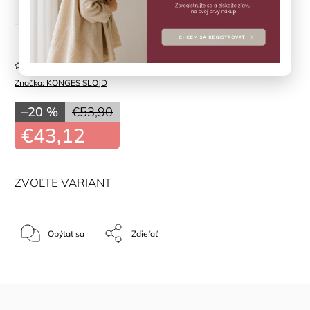
74 cm
80 cm
Neohodnotené
Značka:
KONGES SLOJD
–20 %
€53,90
€43,12
ZVOĽTE VARIANT
Opýtať sa
Zdieľať