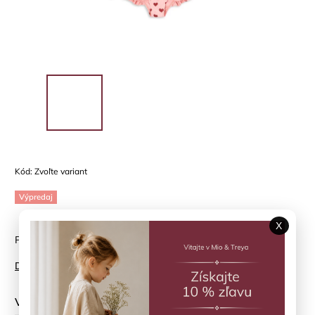
Kód:
Zvoľte variant
Výpredaj
X
Plavky Manuca Amour Pink UPF 50+ Konges Sløjd
Detailné informácie
Veľkosť