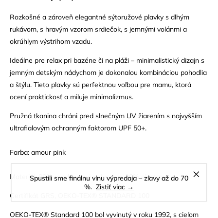
Rozkošné a zároveň elegantné sýtoružové plavky s dlhým
rukávom, s hravým vzorom srdiečok, s jemnými volánmi a
okrúhlym výstrihom vzadu.
Ideálne pre relax pri bazéne či na pláži – minimalistický dizajn s
jemným detským nádychom je dokonalou kombináciou pohodlia
a štýlu. Tieto plavky sú perfektnou voľbou pre mamu, ktorá
ocení praktickosť a miluje minimalizmus.
Pružná tkanina chráni pred slnečným UV žiarením s najvyšším
ultrafialovým ochranným faktorom UPF 50+.
Farba: amour pink
Materiál: 80% recyklovaný polyester, 20% elastan.
Spustili sme finálnu vlnu výpredaja – zľavy až do 70
%.
Zistiť viac →
Certifikát GRS, OEKO-TEX® STANDARD 100
OEKO-TEX® Standard 100 bol vyvinutý v roku 1992, s cieľom