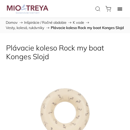
Domov
/
Inšpirácie / Ročné obdobie
/
K vode
/
Vesty, kolesá, rukávniky
/
Plávacie koleso Rock my boat Konges Slojd
Plávacie koleso Rock my boat
Konges Slojd