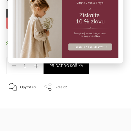
Značka:
KONGES SLOJD
–50 %
€26,90
€13,45
SKLADOM
(>3 ks)
PRIDAŤ DO KOŠÍKA
Opýtať sa
Zdieľať