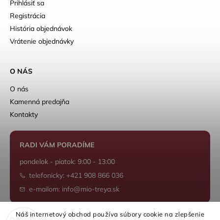
Prihlásiť sa
Registrácia
História objednávok
Vrátenie objednávky
O NÁS
O nás
Kamenná predajňa
Kontakty
RADI VÁM PORADÍME
pondelok - piatok: 9:00 - 13:00
telefonicky: +421 908 866 036
e-mailom: info@mio-treya.sk
Náš internetový obchod používa súbory cookie na zlepšenie