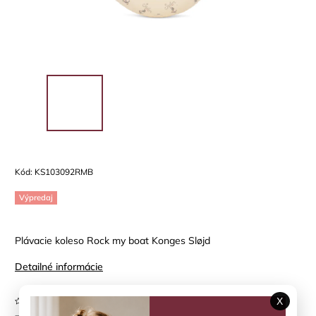
Kód:
KS103092RMB
Výpredaj
Plávacie koleso Rock my boat Konges Sløjd
Detailné informácie
Neohodnotené
X