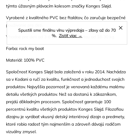
týmto úžasným plávacím kolesom značky Konges Sløjd.
Vyrobené z kvalitného PVC bez ftalátov, čo zaručuje bezpečné
používanie pre deti.
Spustili sme finálnu vlnu výpredaja – zľavy až do 70
%.
Zistiť viac →
Vhodné pre deti od 3-6 rokov s hmotnosťou od 18-30 kg.
Farba: rock my boat
Materiál: 100% PVC
Spoločnosť Konges Sløjd bola založená v roku 2014. Nachádza
sa v Kodani a ručí za kvalitu, funkčnosť a jednoduchosť svojich
produktov. Najvyššia pozornosť je venovaná každému malému
detailu všetkých produktov. Než sa dostanú k zákazníkom,
prejdú dôkladným procesom. Spoločnosť garantuje 100
percentnú kvalitu všetkých produktov Konges Sløjd. Filozofiou
dizajnu je vyrábať vkusný detský interiérový dizajn a predmety,
ktoré robia radosť tým najmenším a zároveň dávajú rodičom
vizuálny zmysel.