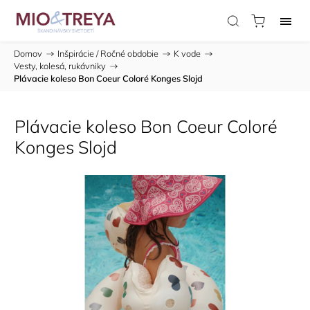
Domov
/
Inšpirácie / Ročné obdobie
/
K vode
/
Vesty, kolesá, rukávniky
/
Plávacie koleso Bon Coeur Coloré Konges Slojd
Plávacie koleso Bon Coeur Coloré
Konges Slojd