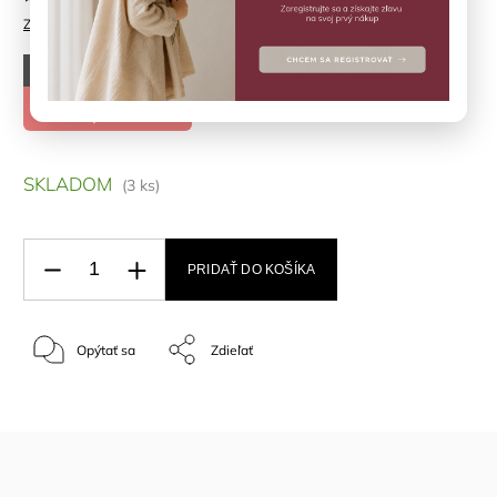
Značka:
KONGES SLOJD
–50 %
€26,90
€13,45
SKLADOM
(3 ks)
PRIDAŤ DO KOŠÍKA
Opýtať sa
Zdieľať