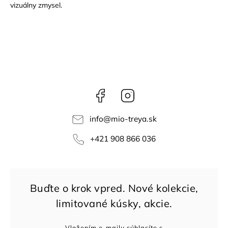
vizuálny zmysel.
Facebook
Instagram
info
@
mio-treya.sk
+421 908 866 036
Vložením e-mailu súhlasíte s