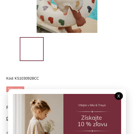
Kód:
KS103092BCC
Výpredaj
X
Plávacie koleso Bon Coeur Coloré Konges Sløjd
Detailné informácie
Neohodnotené