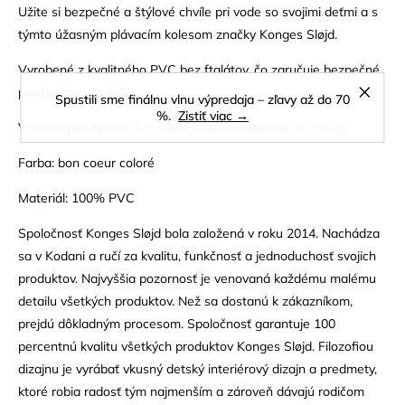
Užite si bezpečné a štýlové chvíle pri vode so svojimi deťmi a s
týmto úžasným plávacím kolesom značky Konges Sløjd.
Vyrobené z kvalitného PVC bez ftalátov, čo zaručuje bezpečné
používanie pre deti.
Spustili sme finálnu vlnu výpredaja – zľavy až do 70
%.
Zistiť viac →
Vhodné pre deti od 3-6 rokov s hmotnosťou od 18-30 kg.
Farba: bon coeur coloré
Materiál: 100% PVC
Spoločnosť Konges Sløjd bola založená v roku 2014. Nachádza
sa v Kodani a ručí za kvalitu, funkčnosť a jednoduchosť svojich
produktov. Najvyššia pozornosť je venovaná každému malému
detailu všetkých produktov. Než sa dostanú k zákazníkom,
prejdú dôkladným procesom. Spoločnosť garantuje 100
percentnú kvalitu všetkých produktov Konges Sløjd. Filozofiou
dizajnu je vyrábať vkusný detský interiérový dizajn a predmety,
ktoré robia radosť tým najmenším a zároveň dávajú rodičom